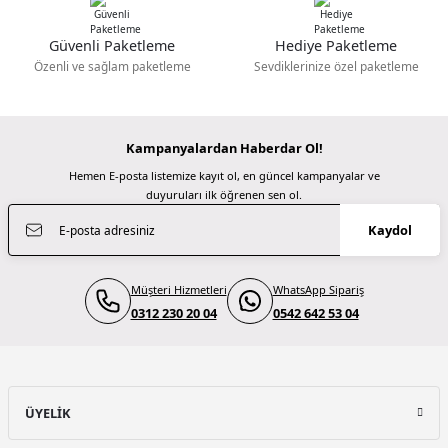
Yashica
M... N... | 02/01/2026
Yashica x Peanuts Funtastic Anahtarlık Kamera Yashica Boy Adventure
Güvenli Paketleme
Hediye Paketleme
Gönder
Deneyimini Paylaş
Özenli ve sağlam paketleme
Sevdiklerinize özel paketleme
2.999,00 TL
Kampanyalardan Haberdar Ol!
Yashica
Hemen E-posta listemize kayıt ol, en güncel kampanyalar ve
Yashica x Peanuts Funtastic Anahtarlık Kamera Sweet Dreams Home
duyuruları ilk öğrenen sen ol.
Kaydol
2.999,00 TL
Müşteri Hizmetleri
WhatsApp Sipariş
0312 230 20 04
Yashica
0542 642 53 04
Yashica x Peanuts Funtastic Anahtarlık Kamera Snoopys Summit
2.999,00 TL
ÜYELİK