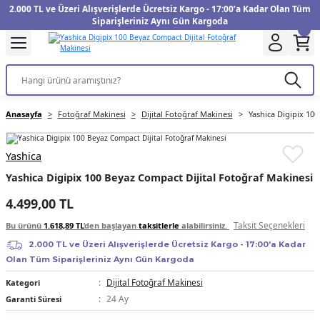
2.000 TL ve Üzeri Alışverişlerde Ücretsiz Kargo - 17:00’a Kadar Olan Tüm
Geri Dön
Geri Dön
Geri Dön
Geri Dön
Geri Dön
Geri Dön
Geri Dön
Geri Dön
Geri Dön
Geri Dön
Geri Dön
Geri Dön
Siparişleriniz Aynı Gün Kargoda
kinesi
Filtre
Aksiyon Kamera
Fotoğraf Kağıdı
Instax Film
f Makinesi
Gimbal
üm
UV Filtre
Aksiyon Kamera Aksesuarları
Inkjet Kağıt
Instax mini Film
Anasayfa
Fotoğraf Makinesi
Dijital Fotoğraf Makinesi
Yashica Digipix 100
f Makinesi
arı
arları
Polarize Filtre
Minilab Kağıt
Instax Square Film
Yashica
 Makinesi
anları
ları
arı
Filtre Kitleri
Termal Kağıt
Instax Wide Film
Yashica Digipix 100 Beyaz Compact Dijital Fotoğraf Makinesi
Makinesi
 Aksesuarları
ND Filtre
4.499,00 TL
Taksit Seçenekleri
Bu ürünü
1.618,89 TL
’den başlayan
taksitlerle
alabilirsiniz.
si Aksesuarları
2.000 TL ve Üzeri Alışverişlerde Ücretsiz Kargo - 17:00’a Kadar
Olan Tüm Siparişleriniz Aynı Gün Kargoda
 Makinesi
Dijital Fotoğraf Makinesi
Kategori
24 Ay
Garanti Süresi
Yazıcısı