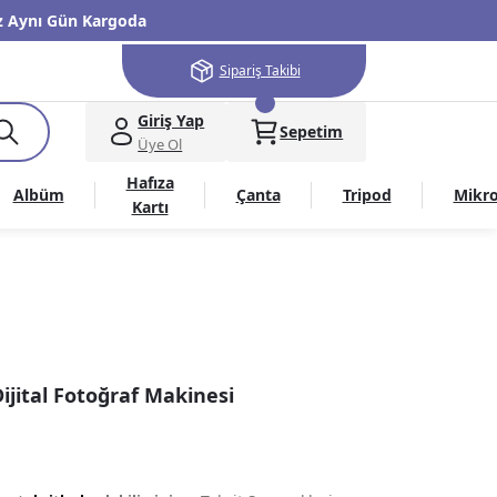
niz Aynı Gün Kargoda
Sipariş Takibi
Giriş Yap
Sepetim
Üye Ol
Hafıza
Albüm
Çanta
Tripod
Mikr
Kartı
Dijital Fotoğraf Makinesi