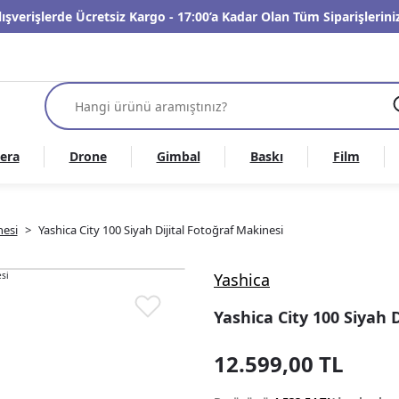
lışverişlerde Ücretsiz Kargo - 17:00’a Kadar Olan Tüm Siparişleri
era
Drone
Gimbal
Baskı
Film
nesi
Yashica City 100 Siyah Dijital Fotoğraf Makinesi
Yashica
Yashica City 100 Siyah 
12.599,00 TL