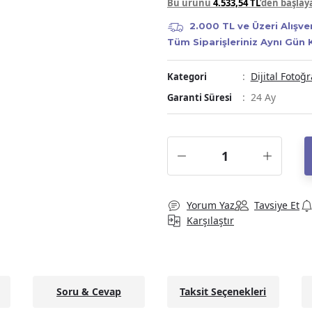
Bu ürünü
4.533,54 TL
’den başla
2.000 TL ve Üzeri Alışve
Tüm Siparişleriniz Aynı Gün
Dijital Fotoğ
Kategori
24 Ay
Garanti Süresi
Yorum Yaz
Tavsiye Et
Karşılaştır
Soru & Cevap
Taksit Seçenekleri