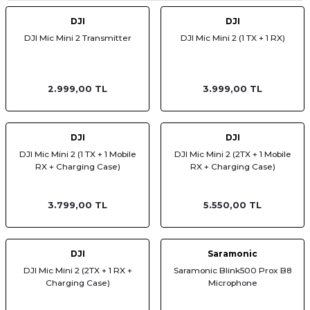
af Makinesi
DJI
DJI
DJI Mic Mini 2 Transmitter
DJI Mic Mini 2 (1 TX + 1 RX)
2.999,00 TL
3.999,00 TL
DJI
DJI
DJI Mic Mini 2 (1 TX + 1 Mobile
DJI Mic Mini 2 (2TX + 1 Mobile
RX + Charging Case)
RX + Charging Case)
3.799,00 TL
5.550,00 TL
DJI
Saramonic
DJI Mic Mini 2 (2TX + 1 RX +
Saramonic Blink500 Prox B8
Charging Case)
Microphone