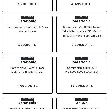
13.200,00 TL
4.499,00 TL
TÜKENDİ
TÜKENDİ
Saramonic
Saramonic
Saramonic Smartmic Di Mini
Saramonic Air 01 Kablosuz
Microphone
Yaka Mikrofonu – Çift Verici,
Tek Alıcı, 48kHz 24-Bit Ses
Kalitesi, iPhone / Android /
Kamera Uyumlu
599,00 TL
5.999,00 TL
TÜKENDİ
TÜKENDİ
Saramonic
Saramonic
Saramonic Uwmic HU9
Saramonic Ultra 02 (
Kablosuz El Mikrofonu
Rx9+Tx9+Tx9 – White)
7.499,00 TL
14.999,00 TL
TÜKENDİ
TÜKENDİ
Saramonic
Zhiyun
Saramonic Ultra 03 32 Bit 2
Saramonic Witalk9 WT4S 4