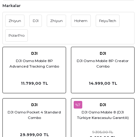
Markalar
af Makinesi
Zhiyun
DJI
Zhiyun
Hohem
FeiyuTech
PolarPro
DJI
DJI
DJI Osmo Mobile 8P
DJI Osmo Mobile 8P Creator
Advanced Tracking Combo
Combo
11.799,00 TL
14.999,00 TL
DJI
%7
DJI
DJI Osmo Pocket 4 Standard
DJI Osmo Mobile 8 (DJI
Combo
Türkiye Karacasulu Garantili)
9.395,00 TL
29.999,00 TL