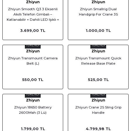
Zhiyun
Zhiyun
Zhiyun Smooth Q3 3 Eksenli
Zhiyun Smallrig Dual
Akıllı Telefon Gimbalı –
Handgrip For Crane 3S
Katlanabilir + Dahili LED Işıklı +
15 Saat Pil
3.699,00 TL
1.000,00 TL
TÜKENDİ
TÜKENDİ
Zhiyun
Zhiyun
Zhiyun Transmount Camera
Zhiyun Transmount Quick
Belt (L)
Release Base Plate
550,00 TL
525,00 TL
TÜKENDİ
TÜKENDİ
Zhiyun
Zhiyun
Zhiyun 18650 Battery
Zhiyun Crane 2S Sling Grip
2600Mah (3 Lü)
Handle
1.799,00 TL
4.799,98 TL