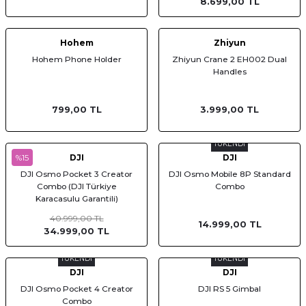
8.699,00 TL
Hohem
Zhiyun
Hohem Phone Holder
Zhiyun Crane 2 EH002 Dual
Handles
799,00 TL
3.999,00 TL
TÜKENDİ
%15
DJI
DJI
DJI Osmo Pocket 3 Creator
DJI Osmo Mobile 8P Standard
Combo (DJI Türkiye
Combo
Karacasulu Garantili)
40.999,00 TL
14.999,00 TL
34.999,00 TL
TÜKENDİ
TÜKENDİ
DJI
DJI
DJI Osmo Pocket 4 Creator
DJI RS 5 Gimbal
Combo