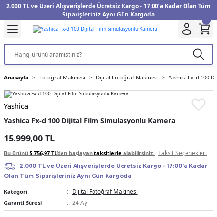
2.000 TL ve Üzeri Alışverişlerde Ücretsiz Kargo - 17:00’a Kadar Olan Tüm
Geri Dön
Geri Dön
Geri Dön
Geri Dön
Geri Dön
Geri Dön
Geri Dön
Geri Dön
Geri Dön
Geri Dön
Geri Dön
Geri Dön
Siparişleriniz Aynı Gün Kargoda
kinesi
Filtre
Aksiyon Kamera
Fotoğraf Kağıdı
Instax Film
f Makinesi
Gimbal
üm
UV Filtre
Aksiyon Kamera Aksesuarları
Inkjet Kağıt
Instax mini Film
Anasayfa
Fotoğraf Makinesi
Dijital Fotoğraf Makinesi
Yashica Fx-d 100 Di
f Makinesi
arı
arları
Polarize Filtre
Minilab Kağıt
Instax Square Film
Yashica
 Makinesi
anları
ları
arı
Filtre Kitleri
Termal Kağıt
Instax Wide Film
Yashica Fx-d 100 Dijital Film Simulasyonlu Kamera
Makinesi
 Aksesuarları
ND Filtre
15.999,00 TL
Taksit Seçenekleri
Bu ürünü
5.756,97 TL
’den başlayan
taksitlerle
alabilirsiniz.
si Aksesuarları
2.000 TL ve Üzeri Alışverişlerde Ücretsiz Kargo - 17:00’a Kadar
Olan Tüm Siparişleriniz Aynı Gün Kargoda
 Makinesi
Dijital Fotoğraf Makinesi
Kategori
24 Ay
Garanti Süresi
Yazıcısı