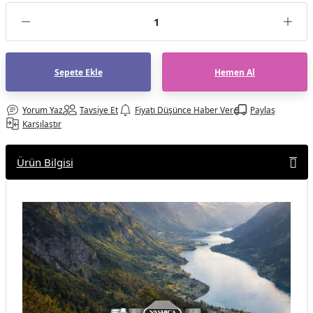
af Makinesi
Sepete Ekle
Hemen Al
Yorum Yaz
Tavsiye Et
Fiyatı Düşünce Haber Ver
Paylaş
Karşılaştır
Ürün Bilgisi