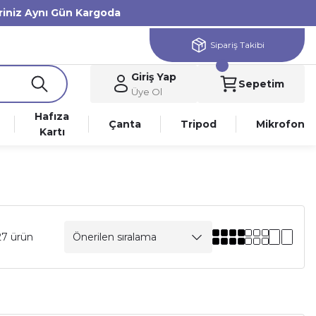
eriniz Aynı Gün Kargoda
Sipariş Takibi
Giriş Yap
Sepetim
Üye Ol
Hafıza
Çanta
Tripod
Mikrofon
Kartı
27 ürün