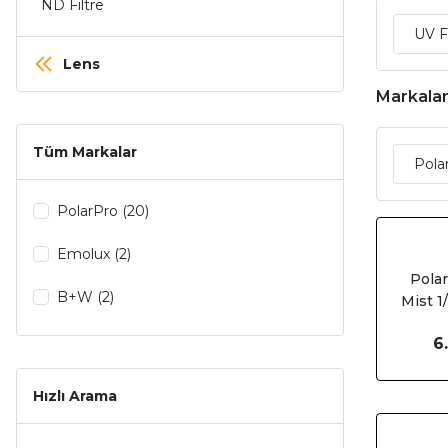
ND Filtre
UV F
Lens
Markala
Tüm Markalar
Pola
PolarPro (20)
Emolux (2)
Polar
B+W (2)
Mist 1
Clu
Tamron (1)
6
B
Hoya (1)
Hızlı Arama
Tamron (1)