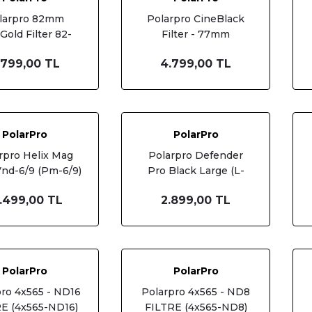
larpro 82mm
Polarpro CineBlack
Gold Filter 82-
Filter - 77mm
LDMST-1/2
.799,00 TL
4.799,00 TL
PolarPro
PolarPro
rpro Helix Mag
Polarpro Defender
nd-6/9 (Pm-6/9)
Pro Black Large (L-
Dfndpro-Blk)
.499,00 TL
2.899,00 TL
PolarPro
PolarPro
pro 4x565 - ND16
Polarpro 4x565 - ND8
E (4x565-ND16)
FILTRE (4x565-ND8)