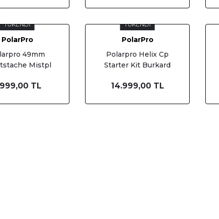
TÜKENDİ
TÜKENDİ
PolarPro
PolarPro
larpro 49mm
Polarpro Helix Cp
tstache Mistpl
Starter Kit Burkard
9-Mistpl-Ss)
Edition (Brk-Cp-Kit)
.999,00 TL
14.999,00 TL