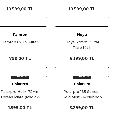
10.599,00 TL
10.599,00 TL
Tamron
Hoya
Tamron 67 Uv Filter
Hoya 67mm Dijital
Filtre Kit II
799,00 TL
6.199,00 TL
TÜKENDİ
TÜKENDİ
PolarPro
PolarPro
Polarpro Helix 72Mm
Polarpro 135 Series -
Thread Plate (Rdglck-
Gold Mist - Mckinnon
72)
- 72Mm (135-Gldmst-
1.599,00 TL
5.299,00 TL
72Mm)