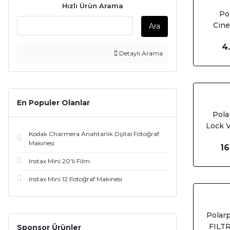
Hızlı Ürün Arama
Po
Cine
Ara
G
4
Detaylı Arama
En Populer Olanlar
Pola
Lock V
Kodak Charmera Anahtarlık Dijital Fotoğraf
Makinesi
16
Instax Mini 20'li Film
Instax Mini 12 Fotoğraf Makinesi
Polar
FILTR
Sponsor Ürünler