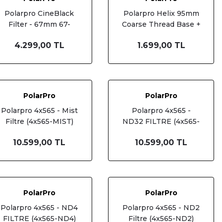
Polarpro CineBlack
Polarpro Helix 95mm
Filter - 67mm 67-
Coarse Thread Base +
BLKMIST-1/2
Defender HLX-95C-
4.299,00 TL
1.699,00 TL
PLT
PolarPro
PolarPro
Polarpro 4x565 - Mist
Polarpro 4x565 -
Filtre (4x565-MIST)
ND32 FILTRE (4x565-
ND32)
10.599,00 TL
10.599,00 TL
PolarPro
PolarPro
Polarpro 4x565 - ND4
Polarpro 4x565 - ND2
FILTRE (4x565-ND4)
Filtre (4x565-ND2)