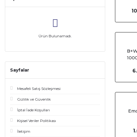
10
Ürün Bulunamadı.
B+W
1000
Sayfalar
6
Mesafeli Satış Sözleşmesi
Gizlilik ve Güvenlik
İptal İade Koşulları
Emo
Kişisel Veriler Politikası
1
İletişim