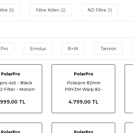
iltre
(5)
Filtre Kitleri
(2)
ND Filtre
(1)
r
rPro
Emolux
B+W
Tamron
PolarPro
PolarPro
pro 4x5 - Black
Polarpro 82mm
/2 Filter - Motion
PRYZM Warp 82-
bHouse (4x5-
PRYZ-WRP
.999,00 TL
4.799,00 TL
LKMST-1/2)
PolarPro
PolarPro