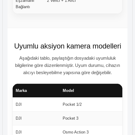
Eşzamanlı
2 Verici + 1 Alıcı
İki ki
Bağlantı
uygun
Uyumlu aksiyon kamera modelleri
Aşağıdaki tablo, paylaştığın dosyadaki uyumluluk
bilgilerine göre düzenlenmiştir. Uyum durumu, cihazın
alıcıyı besleyebilme yapısına göre değişebilir.
Marka
Model
DJI
Pocket 1/2
DJI
Pocket 3
DJI
Osmo Action 3