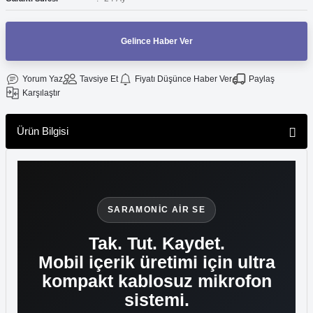
f Makinesi
Gelince Haber Ver
Yorum Yaz
Tavsiye Et
Fiyatı Düşünce Haber Ver
Paylaş
Karşılaştır
Ürün Bilgisi
SARAMONIC AIR SE
Tak. Tut. Kaydet.
Mobil içerik üretimi için ultra
kompakt kablosuz mikrofon
sistemi.