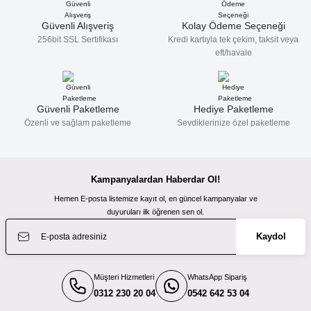
Ramazanda hızlı ve sapasağlam . Kolay
gelsin hayırlı ramazanlar.
Ürün fiyatı diğer sitelerden daha pahalı.
Güvenli Alışveriş
Kolay Ödeme Seçeneği
Fatma KILIÇ | 28/02/2026
Bu ürüne benzer farklı alternatifler olmalı.
256bit SSL Sertifikası
Kredi kartıyla tek çekim, taksit veya
41.279,96 TL
6.999,00 TL
eft/havale
TÜKENDİ
Güzel bir site
Saramonic
M... N... | 02/01/2026
Saramonic Witalk5 Dmh
Güvenli Paketleme
Hediye Paketleme
Özenli ve sağlam paketleme
Sevdiklerinize özel paketleme
Gönder
Deneyimini Paylaş
6.499,00 TL
Kampanyalardan Haberdar Ol!
Hemen E-posta listemize kayıt ol, en güncel kampanyalar ve
duyuruları ilk öğrenen sen ol.
Kaydol
Müşteri Hizmetleri
WhatsApp Sipariş
0312 230 20 04
0542 642 53 04