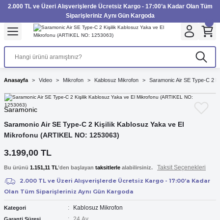
2.000 TL ve Üzeri Alışverişlerde Ücretsiz Kargo - 17:00’a Kadar Olan Tüm
Geri Dön
Geri Dön
Geri Dön
Geri Dön
Geri Dön
Geri Dön
Geri Dön
Geri Dön
Geri Dön
Geri Dön
Geri Dön
Geri Dön
Siparişleriniz Aynı Gün Kargoda
inesi
Filtre
Aksiyon Kamera
Fotoğraf Kağıdı
Instax Film
Makinesi
imbal
UV Filtre
Aksiyon Kamera Aksesuarları
Inkjet Kağıt
Instax mini Film
Anasayfa
Video
Mikrofon
Kablosuz Mikrofon
Saramonic Air SE Type-C 2 K
 Makinesi
rı
rları
Polarize Filtre
Minilab Kağıt
Instax Square Film
Saramonic
akinesi
nları
arı
rı
Filtre Kitleri
Termal Kağıt
Instax Wide Film
Saramonic Air SE Type-C 2 Kişilik Kablosuz Yaka ve El
Mikrofonu (ARTIKEL NO: 1253063)
akinesi
Aksesuarları
ND Filtre
3.199,00 TL
i Aksesuarları
Taksit Seçenekleri
Bu ürünü
1.151,11 TL
’den başlayan
taksitlerle
alabilirsiniz.
2.000 TL ve Üzeri Alışverişlerde Ücretsiz Kargo - 17:00’a Kadar
Makinesi
Olan Tüm Siparişleriniz Aynı Gün Kargoda
Kablosuz Mikrofon
Kategori
azıcısı
24 Ay
Garanti Süresi