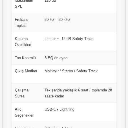
Maksimum
120 dB
Yükse
SPL
kayıt 
Frekans
20 Hz – 20 kHz
Geniş 
Tepkisi
Koruma
Limiter + -12 dB Safety Track
Ses p
Özellikleri
kayıt 
Ton Kontrolü
3 EQ ön ayarı
Farklı
Çıkış Modları
MoHayır / Stereo / Safety Track
Farklı
kulla
Çalışma
Tek şarjda yaklaşık 6 saat / toplamda 28
Şarj b
Süresi
saate kadar
uygun
Alıcı
USB-C / Lightning
Akıllı
Seçenekleri
desteğ