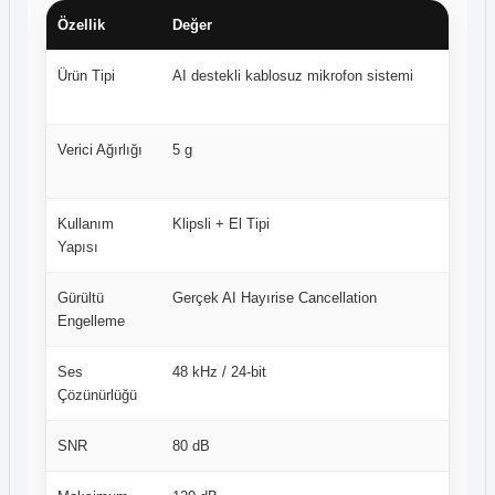
Özellik
Değer
Açıkl
Ürün Tipi
AI destekli kablosuz mikrofon sistemi
Hem k
kompa
Verici Ağırlığı
5 g
Kıyafe
tasar
Kullanım
Klipsli + El Tipi
Şarj b
Yapısı
senar
Gürültü
Gerçek AI Hayırise Cancellation
40 dB’
Engelleme
azaltab
Ses
48 kHz / 24-bit
Daha t
Çözünürlüğü
SNR
80 dB
Düşük 