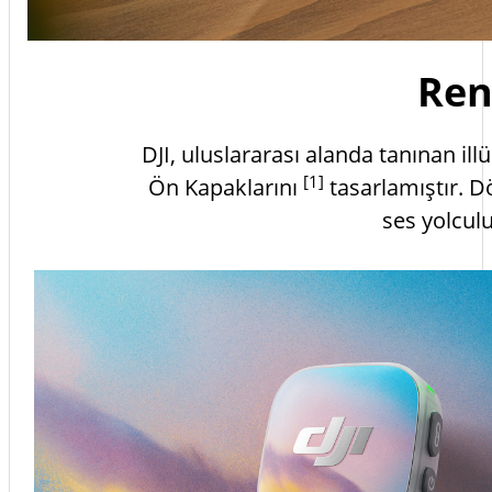
Ren
DJI, uluslararası alanda tanınan ill
[1]
Ön Kapaklarını
tasarlamıştır. Dö
ses yolculu