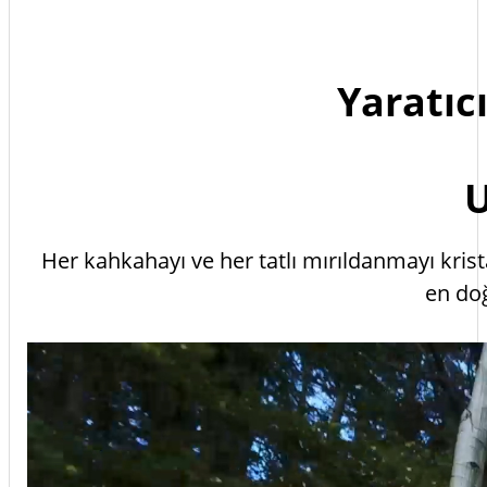
Yaratıcı
U
Her kahkahayı ve her tatlı mırıldanmayı kri
en doğ