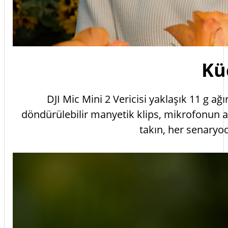
Kü
DJI Mic Mini 2 Vericisi yaklaşık 11 g ağı
döndürülebilir manyetik klips, mikrofonun açı
takın, her senaryo