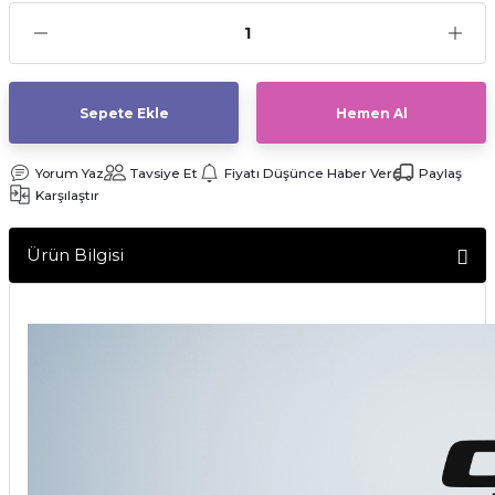
af Makinesi
Sepete Ekle
Hemen Al
Yorum Yaz
Tavsiye Et
Fiyatı Düşünce Haber Ver
Paylaş
Karşılaştır
Ürün Bilgisi