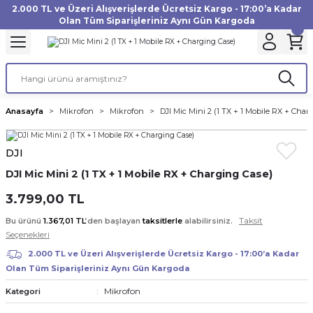
2.000 TL ve Üzeri Alışverişlerde Ücretsiz Kargo - 17:00’a Kadar
Geri Dön
Geri Dön
Geri Dön
Geri Dön
Geri Dön
Geri Dön
Geri Dön
Geri Dön
Geri Dön
Geri Dön
Geri Dön
Geri Dön
Olan Tüm Siparişleriniz Aynı Gün Kargoda
akinesi
ı
Filtre
Aksiyon Kamera
Fotoğraf Kağıdı
Instax Film
f Makinesi
Gimbal
büm
UV Filtre
Aksiyon Kamera Aksesuarları
Inkjet Kağıt
Instax mini Film
Anasayfa
Mikrofon
Mikrofon
DJI Mic Mini 2 (1 TX + 1 Mobile RX + Char
af Makinesi
a
ları
ı
uarları
Polarize Filtre
Minilab Kağıt
Instax Square Film
DJI
 Makinesi
manları
rları
arı
Filtre Kitleri
Termal Kağıt
Instax Wide Film
DJI Mic Mini 2 (1 TX + 1 Mobile RX + Charging Case)
Makinesi
 Aksesuarları
ND Filtre
3.799,00 TL
Taksit
Bu ürünü
1.367,01 TL
’den başlayan
taksitlerle
alabilirsiniz.
si Aksesuarları
Seçenekleri
2.000 TL ve Üzeri Alışverişlerde Ücretsiz Kargo - 17:00’a Kadar
 Makinesi
Olan Tüm Siparişleriniz Aynı Gün Kargoda
Mikrofon
Kategori
Yazıcısı