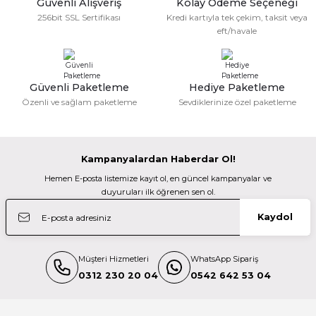
Güvenli Alışveriş
Kolay Ödeme Seçeneği
256bit SSL Sertifikası
Kredi kartıyla tek çekim, taksit veya
eft/havale
Güvenli Paketleme
Hediye Paketleme
Özenli ve sağlam paketleme
Sevdiklerinize özel paketleme
Kampanyalardan Haberdar Ol!
Hemen E-posta listemize kayıt ol, en güncel kampanyalar ve
duyuruları ilk öğrenen sen ol.
Kaydol
Müşteri Hizmetleri
WhatsApp Sipariş
0312 230 20 04
0542 642 53 04