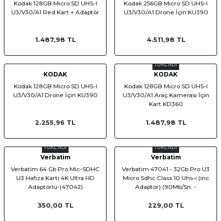
Kodak 128GB Micro SD UHS-I
Kodak 256GB Micro SD UHS-I
af Makinesi
U3/V30/A1 Red Kart + Adaptör
U3/V30/A1 Drone İçin KU390
1.487,98 TL
4.511,98 TL
TÜKENDİ
KODAK
KODAK
Kodak 128GB Micro SD UHS-I
Kodak 128GB Micro SD UHS-I
U3/V30/A1 Drone İçin KU390
U3/V30/A1 Araç Kamerası İçin
Kart KD360
2.255,96 TL
1.487,98 TL
TÜKENDİ
TÜKENDİ
Verbatim
Verbatim
Verbatim 64 Gb Pro Mic-SDHC
Verbatim 47041 - 32Gb Pro U3
U3 Hafıza Kartı 4K Ultra HD
Micro Sdhc Class 10 Uhs-i (inc
Adaptörlü-(47042)
Adaptor) (90Mb/Sn. -
45Mb/Sn.)
350,00 TL
229,00 TL