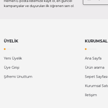
Hemen E-posta listemize kayıt ol, en güncel
Verbatim 64 Gb Pro Mic-SDHC U3 Hafıza Kartı 4K Ultra 
kampanyalar ve duyuruları ilk öğrenen sen ol.
350,00 TL
TÜKENDİ
Verbatim
Verbatim 47041 - 32Gb Pro U3 Micro Sdhc Class 10 Uhs-i
ÜYELİK
KURUMSAL
229,00 TL
Yeni Üyelik
Ana Sayfa
TÜKENDİ
Üye Girişi
Ürün arama
Verbatim
Şifremi Unuttum
Sepet Sayfası
Verbatim 44085 - 128Gb 90Mb/S Premium U1 Micro Sdxc 
Kurumsal Satı
İletişim
350,00 TL
TÜKENDİ