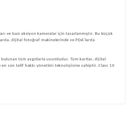
rı ve bazı aksiyon kameralar için tasarlanmıştır. Bu küçük
larda, dijital fotoğraf makinelerinde ve PDA’larda
ı bulunan tüm aygıtlarla uyumludur.
Tüm kartlar, dijital
e en son telif hakkı yönetimi teknolojisine sahiptir.
Class 10
a iletebilirsiniz.