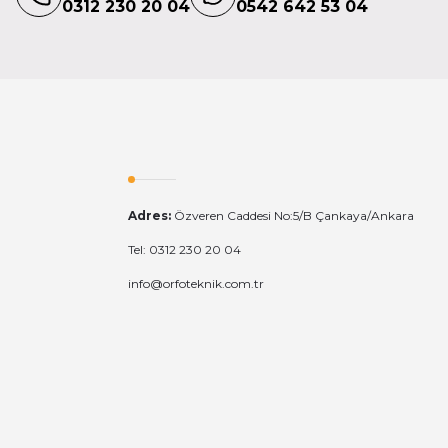
0312 230 20 04
0542 642 53 04
Adres:
Özveren Caddesi No:5/B Çankaya/Ankara
Tel: 0312 230 20 04
TÜKENDİ
info@orfoteknik.com.tr
Verbatim
/S Premium U1 Micro Sdhc Class 10 (inc Adaptor)
105,00 TL