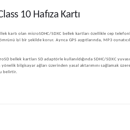
ass 10 Hafıza Kartı
 kartı olan microSDHC/SDXC bellek kartları özellikle cep telefonla
ömrünü iyi bir şekilde korur. Ayrıca GPS aygıtlarında, MP3 oynatıcı
croSD bellek kartları SD adaptörle kullanıldığında SDHC/SDXC yuvas
ma yönelik bilgisayar ağları üzerinden yasal aktarımını sağlamak üzer
belirtir.
nularda yetersiz gördüğünüz noktaları öneri formunu kullanarak tarafımız
Ürün hakkında henüz soru sorulmamış.
Bu ürüne ilk yorumu siz yapın!