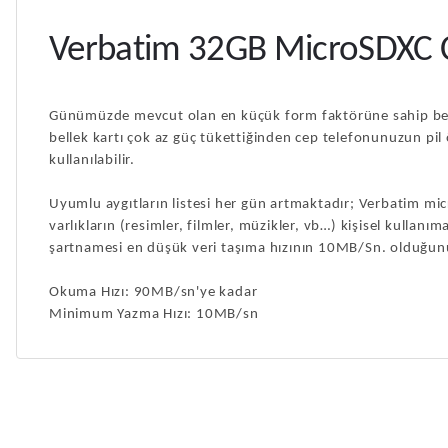
Verbatim 32GB MicroSDXC Cl
Günümüzde mevcut olan en küçük form faktörüne sahip bellek
bellek kartı çok az güç tükettiğinden cep telefonunuzun pil 
kullanılabilir.
Uyumlu aygıtların listesi her gün artmaktadır; Verbatim mi
varlıkların (resimler, filmler, müzikler, vb…) kişisel kullanı
şartnamesi en düşük veri taşıma hızının 10MB/Sn. olduğunu 
Okuma Hızı: 90MB/sn'ye kadar
Minimum Yazma Hızı: 10MB/sn
Bu ürünün fiyat bilgisi, resim, ürün açıklamalarında ve diğer ko
Bu ürün içerinde şarj cihazı varmı
Görüş ve önerileriniz için teşekkür ederiz.
Nuri Sarı | 14/06/2026