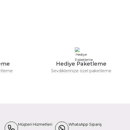
/A1 Red Kart + Adaptör
L
leme
Hediye Paketleme
etleme
Sevdiklerinize özel paketleme
İçin KU390
Müşteri Hizmetleri
WhatsApp Sipariş