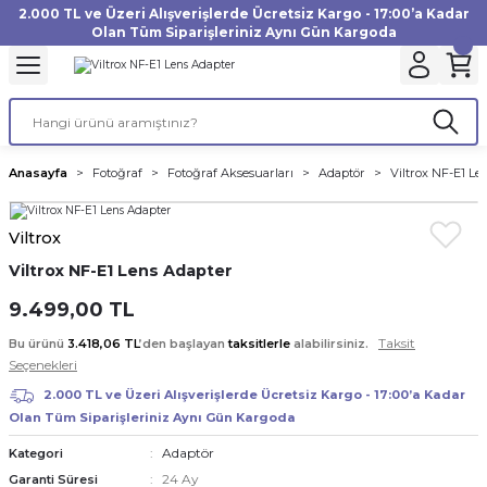
2.000 TL ve Üzeri Alışverişlerde Ücretsiz Kargo - 17:00’a Kadar
Geri Dön
Geri Dön
Geri Dön
Geri Dön
Geri Dön
Geri Dön
Geri Dön
Geri Dön
Geri Dön
Geri Dön
Geri Dön
Geri Dön
Olan Tüm Siparişleriniz Aynı Gün Kargoda
akinesi
ı
Filtre
Aksiyon Kamera
Fotoğraf Kağıdı
Instax Film
f Makinesi
Gimbal
büm
UV Filtre
Aksiyon Kamera Aksesuarları
Inkjet Kağıt
Instax mini Film
Anasayfa
Fotoğraf
Fotoğraf Aksesuarları
Adaptör
Viltrox NF-E1 Le
af Makinesi
a
ları
ı
uarları
Polarize Filtre
Minilab Kağıt
Instax Square Film
Viltrox
 Makinesi
manları
rları
arı
Filtre Kitleri
Termal Kağıt
Instax Wide Film
Viltrox NF-E1 Lens Adapter
Makinesi
 Aksesuarları
ND Filtre
9.499,00 TL
Taksit
Bu ürünü
3.418,06 TL
’den başlayan
taksitlerle
alabilirsiniz.
si Aksesuarları
Seçenekleri
2.000 TL ve Üzeri Alışverişlerde Ücretsiz Kargo - 17:00’a Kadar
 Makinesi
Olan Tüm Siparişleriniz Aynı Gün Kargoda
Adaptör
Kategori
Yazıcısı
24 Ay
Garanti Süresi