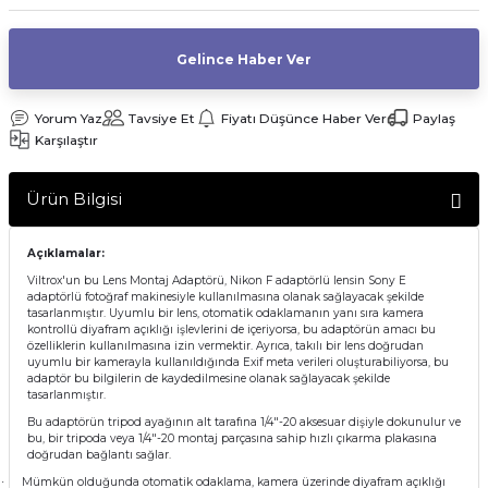
af Makinesi
Gelince Haber Ver
Yorum Yaz
Tavsiye Et
Fiyatı Düşünce Haber Ver
Paylaş
Karşılaştır
Ürün Bilgisi
Açıklamalar:
Viltrox'un bu Lens Montaj Adaptörü, Nikon F adaptörlü lensin Sony E
adaptörlü fotoğraf makinesiyle kullanılmasına olanak sağlayacak şekilde
tasarlanmıştır. Uyumlu bir lens, otomatik odaklamanın yanı sıra kamera
kontrollü diyafram açıklığı işlevlerini de içeriyorsa, bu adaptörün amacı bu
özelliklerin kullanılmasına izin vermektir. Ayrıca, takılı bir lens doğrudan
uyumlu bir kamerayla kullanıldığında Exif meta verileri oluşturabiliyorsa, bu
adaptör bu bilgilerin de kaydedilmesine olanak sağlayacak şekilde
tasarlanmıştır.
Bu adaptörün tripod ayağının alt tarafına 1/4"-20 aksesuar dişiyle dokunulur ve
bu, bir tripoda veya 1/4"-20 montaj parçasına sahip hızlı çıkarma plakasına
doğrudan bağlantı sağlar.
Mümkün olduğunda otomatik odaklama, kamera üzerinde diyafram açıklığı
·