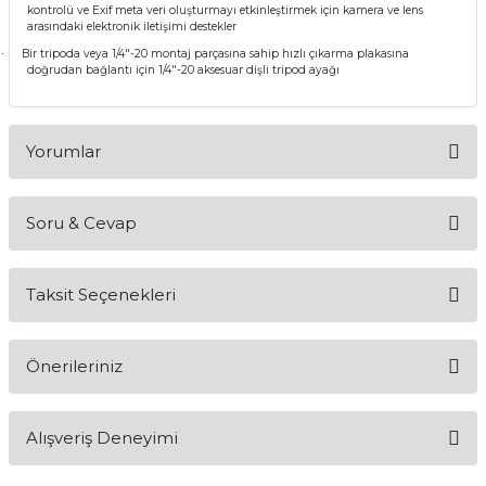
kontrolü ve Exif meta veri oluşturmayı etkinleştirmek için kamera ve lens
arasındaki elektronik iletişimi destekler
Bir tripoda veya 1/4"-20 montaj parçasına sahip hızlı çıkarma plakasına
·
doğrudan bağlantı için 1/4"-20 aksesuar dişli tripod ayağı
Yorumlar
Soru & Cevap
Bu ürüne ilk yorumu siz yapın!
Taksit Seçenekleri
Yorum Yaz
Ürün hakkında henüz soru sorulmamış.
Önerileriniz
Soru Sor
Bu ürünün fiyat bilgisi, resim, ürün açıklamalarında ve diğer
Alışveriş Deneyimi
konularda yetersiz gördüğünüz noktaları öneri formunu
kullanarak tarafımıza iletebilirsiniz.
Görüş ve önerileriniz için teşekkür ederiz.