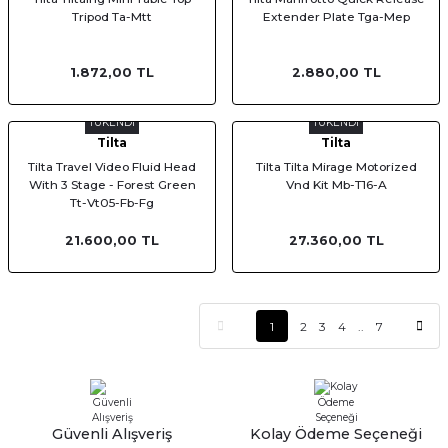
Tripod Ta-Mtt
Extender Plate Tga-Mep
1.872,00 TL
2.880,00 TL
TÜKENDİ
TÜKENDİ
Tilta
Tilta
Tilta Travel Video Fluid Head
Tilta Tilta Mirage Motorized
With 3 Stage - Forest Green
Vnd Kit Mb-T16-A
Tt-Vt05-Fb-Fg
21.600,00 TL
27.360,00 TL
1
2
3
4
..
7
Güvenli Alışveriş
Kolay Ödeme Seçeneği