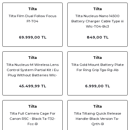
Tilta
Tilta
Tilta Film Dual Follow Focus
Tilta Nucleus-Nano 14500
Ff-T04
Battery Charger Cable Type iii
Wlc-T04-Bc3
69.999,00 TL
849,00 TL
Tilta
Tilta
Tilta Nucleus-M Wireless Lens
Tilta Gold Mount Battery Plate
Control System Partial Kit i Eu
For Ring Grip Tga-Rg-Ab
Plug Without Batteries Wlc-
T03-K1
45.499,99 TL
6.999,00 TL
Tilta
Tilta
Tilta Full Camera Cage For
Tilta Tiltaing Quick Release
Canon R5C - Black Ta-T32-
Handle-Black Version Ta-
Fcc-B
Qrth-B