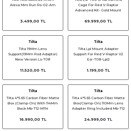
Alexa Mini Run Rs-02-Am
Cage For Red V-Raptor
Advanced Kit- Gold Mount
3.499,00 TL
69.999,00 TL
Tilta
Tilta
Tilta 19Mm Lens
Tilta Lpl Mount Adapter
Support(19Mm Rod Adaptor)
Support For Red V-Raptor V2
New Version Ls-T08
Esr-T08-Lpl2
11.520,00 TL
1.199,00 TL
Tilta
Tilta
Tilta 4*5.65 Carbon Fiber Matte
Tilta 4*5.65 Carbon Fiber Matte
Box (Clamp-On) With 114Mm
Box(Clamp-On) 110Mm Lens
Back Mb-T12-M114
Adapter Ring İncluded Mb-T12
16.990,00 TL
24.999,00 TL