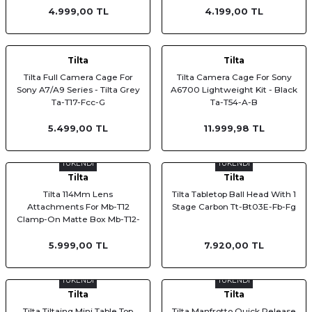
4.999,00 TL
4.199,00 TL
Tilta
Tilta
Tilta Full Camera Cage For
Tilta Camera Cage For Sony
Sony A7/A9 Series - Tilta Grey
A6700 Lightweight Kit - Black
Ta-T17-Fcc-G
Ta-T54-A-B
5.499,00 TL
11.999,98 TL
TÜKENDİ
TÜKENDİ
Tilta
Tilta
Tilta 114Mm Lens
Tilta Tabletop Ball Head With 1
Attachments For Mb-T12
Stage Carbon Tt-Bt03E-Fb-Fg
Clamp-On Matte Box Mb-T12-
114
5.999,00 TL
7.920,00 TL
TÜKENDİ
TÜKENDİ
Tilta
Tilta
Tilta Tiltaing Mini Table Top
Tilta Manfrotto Quick Release