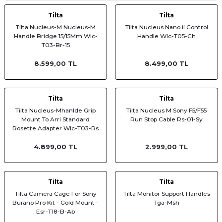
af Makinesi
Tilta
Tilta
Tilta Nucleus-M Nucleus-M
Tilta Nucleus Nano ii Control
Handle Bridge 15/15Mm Wlc-
Handle Wlc-T05-Ch
T03-Br-15
8.599,00 TL
8.499,00 TL
Tilta
Tilta
Tilta Nucleus-Mhanlde Grip
Tilta Nucleus M Sony F5/F55
Mount To Arri Standard
Run Stop Cable Rs-01-Sy
Rosette Adapter Wlc-T03-Rs
4.899,00 TL
2.999,00 TL
Tilta
Tilta
Tilta Camera Cage For Sony
Tilta Monitor Support Handles
Burano Pro Kit - Gold Mount -
Tga-Msh
Esr-T18-B-Ab