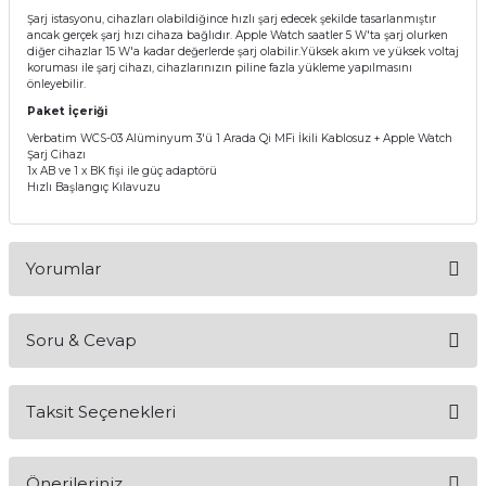
Şarj istasyonu, cihazları olabildiğince hızlı şarj edecek şekilde tasarlanmıştır
ancak gerçek şarj hızı cihaza bağlıdır. Apple Watch saatler 5 W'ta şarj olurken
diğer cihazlar 15 W'a kadar değerlerde şarj olabilir.Yüksek akım ve yüksek voltaj
koruması ile şarj cihazı, cihazlarınızın piline fazla yükleme yapılmasını
önleyebilir.
Paket İçeriği
Verbatim WCS-03 Alüminyum 3'ü 1 Arada Qi MFi İkili Kablosuz + Apple Watch
Şarj Cihazı
1x AB ve 1 x BK fişi ile güç adaptörü
Hızlı Başlangıç Kılavuzu
Yorumlar
Soru & Cevap
Bu ürüne ilk yorumu siz yapın!
Taksit Seçenekleri
Yorum Yaz
Ürün hakkında henüz soru sorulmamış.
Önerileriniz