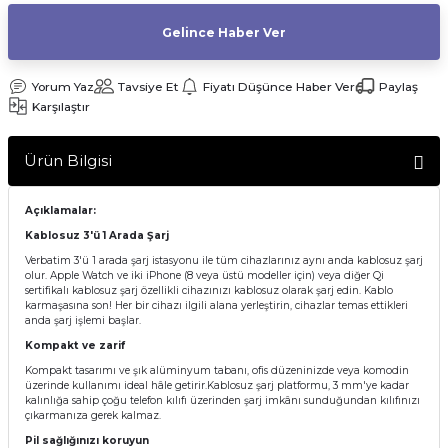
af Makinesi
Gelince Haber Ver
Yorum Yaz
Tavsiye Et
Fiyatı Düşünce Haber Ver
Paylaş
Karşılaştır
Ürün Bilgisi
Açıklamalar:
Kablosuz 3'ü 1 Arada Şarj
Verbatim 3'ü 1 arada şarj istasyonu ile tüm cihazlarınız aynı anda kablosuz şarj
olur. Apple Watch ve iki iPhone (8 veya üstü modeller için) veya diğer Qi
sertifikalı kablosuz şarj özellikli cihazınızı kablosuz olarak şarj edin. Kablo
karmaşasına son! Her bir cihazı ilgili alana yerleştirin, cihazlar temas ettikleri
anda şarj işlemi başlar.
Kompakt ve zarif
Kompakt tasarımı ve şık alüminyum tabanı, ofis düzeninizde veya komodin
üzerinde kullanımı ideal hâle getirir.Kablosuz şarj platformu, 3 mm'ye kadar
kalınlığa sahip çoğu telefon kılıfı üzerinden şarj imkânı sunduğundan kılıfınızı
çıkarmanıza gerek kalmaz.
Pil sağlığınızı koruyun