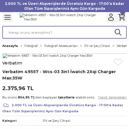
2.000 TL ve Üzeri Alışverişlerde Ücretsiz Kargo - 17:00’a Kadar
Geri Dön
Geri Dön
Geri Dön
Geri Dön
Geri Dön
Geri Dön
Geri Dön
Geri Dön
Geri Dön
Geri Dön
Geri Dön
Geri Dön
Olan Tüm Siparişleriniz Aynı Gün Kargoda
akinesi
ı
Filtre
Aksiyon Kamera
Fotoğraf Kağıdı
Instax Film
f Makinesi
Gimbal
büm
UV Filtre
Aksiyon Kamera Aksesuarları
Inkjet Kağıt
Instax mini Film
Anasayfa
Fotoğraf
Fotoğraf Aksesuarları
Pil ve Şarj Cihazi
Verbati
af Makinesi
a
ları
ı
uarları
Polarize Filtre
Minilab Kağıt
Instax Square Film
Verbatim
 Makinesi
manları
rları
arı
Filtre Kitleri
Termal Kağıt
Instax Wide Film
Verbatim 49557 - Wcs-03 3in1 İwatch 2Xqi Charger
Max:35W
Makinesi
 Aksesuarları
ND Filtre
2.375,96 TL
si Aksesuarları
Taksit Seçenekleri
Bu ürünü
854,95 TL
’den başlayan
taksitlerle
alabilirsiniz.
2.000 TL ve Üzeri Alışverişlerde Ücretsiz Kargo - 17:00’a Kadar
 Makinesi
Olan Tüm Siparişleriniz Aynı Gün Kargoda
Pil ve Şarj Cihazi
Kategori
Yazıcısı