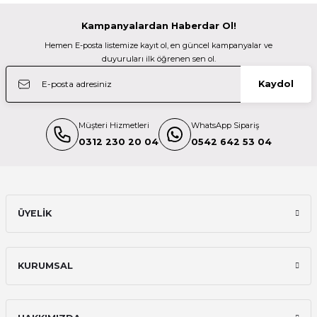
Kampanyalardan Haberdar Ol!
Patona
Hemen E-posta listemize kayıt ol, en güncel kampanyalar ve
Patona 151676 Slim Micro-Usb Şarj Aleti Canon Lp-E17 8.4V
duyuruları ilk öğrenen sen ol.
Kaydol
735,00 TL
Müşteri Hizmetleri
WhatsApp Sipariş
Profoto
0312 230 20 04
0542 642 53 04
Profoto 100499 LI-ION Pil A Serisi Flaşlarl için
10.259,98 TL
ÜYELİK
OM System
KURUMSAL
Olympus Blx-1 Battery ( Om System ) V6560020E000