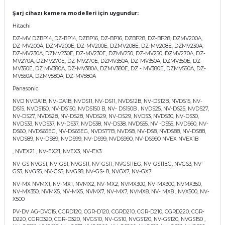
Şarj cihazı kamera modelleri için uygundur:
Hitachi
DZ-MV DZBP14, DZ-BP14, DZBP16, DZ-BP16, DZBP28, DZ-BP28, DZMV200A,
DZ-MV200A, DZMV200E, DZ-MV200E, DZMV208E, DZ-MV208E, DZMV230A,
DZ-MV230A, DZMV230E, DZ-MV230E, DZMV250, DZ-MV250, DZMV270A, DZ-
MV270A, DZMV270E, DZ-MV270E, DZMV350A, DZ-MV350A, DZMV350E, DZ-
MV350E, DZ MV380A, DZ-MV380A, DZMV380E, DZ - MV380E, DZMV550A, DZ-
MV550A, DZMV580A, DZ-MV580A
Panasonic
NVD NVDA1B, NV-DA1B, NVDS11, NV-DS11, NVDS12B, NV-DS12B, NVDS15, NV-
DS15, NVDS150, NV-DS150, NVDS150 B, NV- DS150B , NVDS25, NV-DS25, NVDS27,
NV-DS27, NVDS28, NV-DS28, NVDS29, NV-DS29, NVDS3, NVDS30, NV-DS30,
NVDS33, NVDS37, NV-DS37, NVDS38, NV-DS38, NVDS55, NV -DS55, NVDS60, NV-
DS60, NVDS65EG, NV-DS65EG, NVDS77B, NVDS8, NV-DS8, NVDS88, NV-DS88,
NVDS89, NV-DS89, NVDS99, NV-DS99, NVDS990, NV-DS990 NVEX NVEX1B
, NVEX21 , NV-EX21, NVEX3, NV-EX3
NV-GS NVGS1, NV-GS1, NVGS11, NV-GS11, NVGS11EG, NV-GS11EG, NVGS3, NV-
GS3, NVGS5, NV-GS5, NVGS8, NV-GS- 8, NVGX7, NV-GX7
NV-MX NVMX1, NV-MX1, NVMX2, NV-MX2, NVMX300, NV-MX300, NVMX350,
NV-MX350, NVMX5, NV-MX5, NVMX7, NV-MX7, NVMX8, NV- MX8 , NVX500, NV-
X500
PV-DV AG-DVC15, CGRD120, CGR-D120, CGRD210, CGR-D210, CGRD220, CGR-
D220, CGRD320, CGR-D320, NVGS10, NV-GS10, NVGS120, NV-GS120, NVGS150 ,