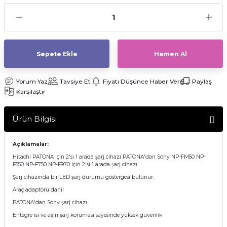
af Makinesi
Sepete Ekle
Hemen Al
Yorum Yaz
Tavsiye Et
Fiyatı Düşünce Haber Ver
Paylaş
Karşılaştır
Ürün Bilgisi
Açıklamalar:
Hitachi PATONA için 2'si 1 arada şarj cihazı PATONA'dan Sony NP-FM50 NP-
F550 NP-F750 NP-F970 için 2'si 1 arada şarj cihazı
Şarj cihazında bir LED şarj durumu göstergesi bulunur.
Araç adaptörü dahil
PATONA'dan Sony şarj cihazı
Entegre ısı ve aşırı şarj koruması sayesinde yüksek güvenlik