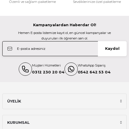
Gönder
Özenli ve sağlam paketleme
Sevdiklerinize özel paketleme
Deneyimini Paylaş
36.989,98 TL
Kampanyalardan Haberdar Ol!
Patona
Hemen E-posta listemize kayıt ol, en güncel kampanyalar ve
Patona 151676 Slim Micro-Usb Şarj Aleti Canon Lp-E17 8.4V
duyuruları ilk öğrenen sen ol.
Kaydol
735,00 TL
Müşteri Hizmetleri
WhatsApp Sipariş
Profoto
0312 230 20 04
0542 642 53 04
Profoto 100499 LI-ION Pil A Serisi Flaşlarl için
10.259,98 TL
ÜYELİK
OM System
KURUMSAL
Olympus Blx-1 Battery ( Om System ) V6560020E000