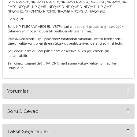
Sony NPFM30, NP-FM30, NPFM50, NP-FM50, NPFM70, NP-FM70, NPFM90, NP-
FM90, NPQM51, NP-QM51 , NPQM51D, NP-QM51D, NPQM71, NP-QM71,
NPQM71D, NP-QM71D, NPQM9, NP-QM9, NPQM91D, NP-QM91D
Ek bilgiler:
Sony NP-FM50 VW-VBD1 BN-V607U şarj cihazı, ağırlığı olabildiğince düşük
tutarken en modern güvenlik özellikleriyle tasarlanmıştır.
PATONA ekibindeki çalışanlarımız tarafından sahadaki üretim tesislerindeki
sürekli kalite kontrolleri ile en yüksek güvenlik seviyesi garanti edilmektedir.
Şarj cihazı hem orijinal pilleri hem de replika pilleri şarj etmek için
kullanılabilir.
Şarj cihazı, orijinal değil, PATONA markasının yüksek kaliteli bir replika
ürünüdür.
Yorumlar
Soru & Cevap
Bu ürüne ilk yorumu siz yapın!
Taksit Seçenekleri
Yorum Yaz
Ürün hakkında henüz soru sorulmamış.