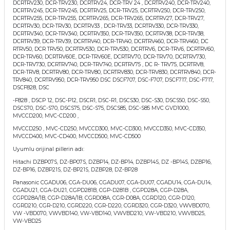
DCRTRV230, DCR-TRV230, DCRTRV24, DCR-TRV 24 , DCRTRV240, DCR-TRV240,
DCRTRV245, DCR-TRV245, DCRTRV25, DCR-TRV25, DCRTRV250, DCR-TRV250,
DCRTRV255, DCR-TRV255, DCRTRV265, DCR-TRV265, DCRTRV27, DCR-TRV27,
DCRTRV30, DCR-TRV30, DCRTRV33 , DCR-TRV33, DCRTRV330, DCR-TRV330,
DCRTRV340, DCR-TRV340, DCRTRV350, DCR-TRV350, DCRTRV38, DCR-TRV38,
DCRTRV39, DCR-TRV39, DCRTRV40, DCR-TRV40, DCRTRV460, DCR-TRV460, DC
RTRV50, DCR TRV50, DCRTRV530, DCR-TRV530, DCRTRV6, DCR-TRV6, DCRTRV60,
DCR-TRV60, DCRTRV60E, DCR-TRV60E, DCRTRV70, DCR-TRV70, DCRTRV730,
DCR-TRV730, DCRTRV740, DCR-TRV740, DCRTRV75 , DC R- TRV75, DCRTRV8,
DCR-TRV8, DCRTRV80, DCR-TRV80, DCRTRV830, DCR-TRV830, DCRTRV840, DCR-
TRV840, DCRTRV950, DCR-TRV950 DSC DSCF707, DSC-F707, DSCF717, DSC-F717,
DSCF828, DSC
-F828 , DSCP 12, DSC-P12, DSCR1, DSC-R1, DSCS30, DSC-S30, DSCS50, DSC-S50,
DSCS70, DSC-S70, DSCS75, DSC-S75, DSCS85, DSC-S85 MVC GVD1000,
MVCCD200, MVC-CD200 ,
MVCCD250 , MVC-CD250, MVCCD300, MVC-CD300, MVCCD350, MVC-CD350,
MVCCD400, MVC-CD400, MVCCD500, MVC-CD500
Uyumlu orijinal pillerin adı:
Hitachi DZBP07S, DZ-BP07S, DZBP14, DZ-BP14, DZBP14S, DZ -BP14S, DZBP16,
DZ-BP16, DZBP21S, DZ-BP21S, DZBP28, DZ-BP28
Panasonic CGADU06, CGA-DU06, CGADU07, CGA-DU07, CGADU14, CGA-DU14,
CGADU21, CGA-DU21, CGPD281B, CGP-D281B , CGPD28A, CGP-D28A,
CGPD28A/1B, CGP-D28A/1B, CGRD08A, CGR-D08A, CGRD120, CGR-D120,
CGRD210, CGR-D210, CGRD220, CGR-D220, CGRD320, CGR-D320, VWVBD070,
VW -VBD070, VWVBD140, VW-VBD140, VWVBD210, VW-VBD210, VWVBD25,
VW-VBD25