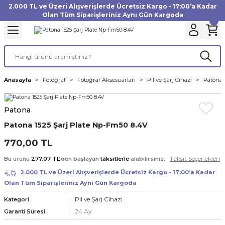
2.000 TL ve Üzeri Alışverişlerde Ücretsiz Kargo - 17:00’a Kadar
Geri Dön
Geri Dön
Geri Dön
Geri Dön
Geri Dön
Geri Dön
Geri Dön
Geri Dön
Geri Dön
Geri Dön
Geri Dön
Geri Dön
Olan Tüm Siparişleriniz Aynı Gün Kargoda
akinesi
ı
Filtre
Aksiyon Kamera
Fotoğraf Kağıdı
Instax Film
f Makinesi
Gimbal
büm
UV Filtre
Aksiyon Kamera Aksesuarları
Inkjet Kağıt
Instax mini Film
Anasayfa
Fotoğraf
Fotoğraf Aksesuarları
Pil ve Şarj Cihazi
Patona 
af Makinesi
a
ları
ı
uarları
Polarize Filtre
Minilab Kağıt
Instax Square Film
Patona
 Makinesi
manları
rları
arı
Filtre Kitleri
Termal Kağıt
Instax Wide Film
Patona 1525 Şarj Plate Np-Fm50 8.4V
Makinesi
 Aksesuarları
ND Filtre
770,00 TL
Taksit Seçenekleri
Bu ürünü
277,07 TL
’den başlayan
taksitlerle
alabilirsiniz.
si Aksesuarları
2.000 TL ve Üzeri Alışverişlerde Ücretsiz Kargo - 17:00’a Kadar
Olan Tüm Siparişleriniz Aynı Gün Kargoda
 Makinesi
Pil ve Şarj Cihazi
Kategori
24 Ay
Garanti Süresi
Yazıcısı