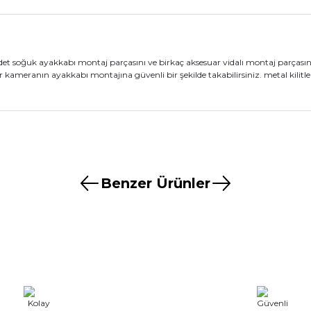
et soğuk ayakkabı montaj parçasını ve birkaç aksesuar vidalı montaj parçasını
bir kameranın ayakkabı montajına güvenli bir şekilde takabilirsiniz. metal kilitl
nularda yetersiz gördüğünüz noktaları öneri formunu kullanarak tarafımız
Ürün hakkında henüz soru sorulmamış.
Bu ürüne ilk yorumu siz yapın!
Benzer Ürünler
aştı
Yorum Yaz
Soru Sor
Viltrox
rox Ef-Eos M2 Lens Adaptör
8.999,00 TL