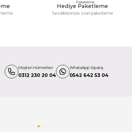
leme
Hediye Paketleme
TÜKENDİ
etleme
Sevdiklerinize özel paketleme
Tilta
ounting Clamp - Black Ta-Amc-B
440,00 TL
Müşteri Hizmetleri
WhatsApp Sipariş
Pair R15-200-B-P
0312 230 20 04
0542 642 53 04
TÜKENDİ
Tilta
Monitor Mounting Bracket Tga-Mmb