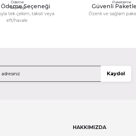
y Ödeme Seçeneği
Güvenli Paket
ıyla tek çekim, taksit veya
Özenli ve sağlam pak
eft/havale
Gönder
 Bracket - Black Ta-Amb-B
Tilta Tilta Accessory M
1.
TÜKENDİ
Tilta
Kaydol
T16-B
Tilta Aluminum Rod 15*200Mm Black Version 
1.199,98 TL
TÜKENDİ
Tilta
p-B
Tilta Armor Man 3.0 Arm-T03
Tilta 
HAKKIMIZDA