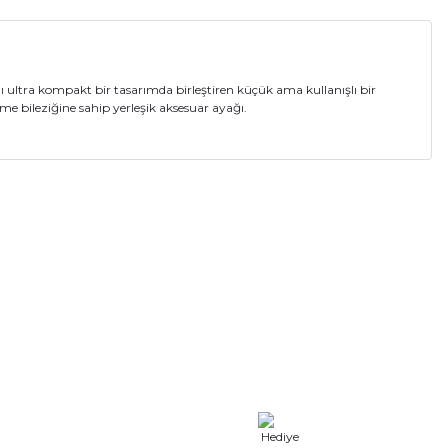
 ultra kompakt bir tasarımda birleştiren küçük ama kullanışlı bir
eme bileziğine sahip yerleşik aksesuar ayağı.
a iletebilirsiniz.