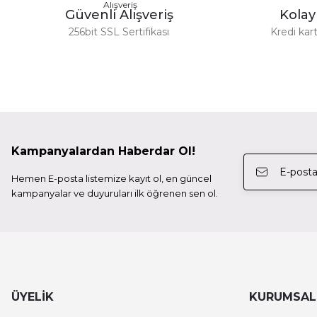
Güvenli Alışveriş
Kola
TÜKENDİ
Deneyimini Paylaş
256bit SSL Sertifikası
Kredi kart
Tilta
Tilta Tiltaing Adjustable Cold Shoe Accessory Mounting
1.872,00 TL
TÜKENDİ
Kampanyalardan Haberdar Ol!
Tilta
Hemen E-posta listemize kayıt ol, en güncel
Tilta Tilta Mirage Motorized Vnd Kit (With Battery) Mb-
kampanyalar ve duyuruları ilk öğrenen sen ol.
43.200,00 TL
TÜKENDİ
Tilta
Tilta Tilta Universal 15Mm Lws Baseplate - Black Ta-Ub
ÜYELİK
KURUMSAL