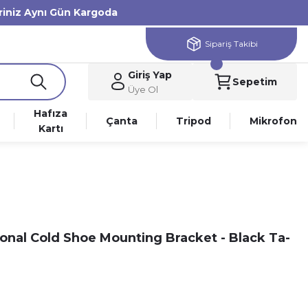
eriniz Aynı Gün Kargoda
Sipariş Takibi
Giriş Yap
Sepetim
Üye Ol
Hafıza
Çanta
Tripod
Mikrofon
Kartı
tional Cold Shoe Mounting Bracket - Black Ta-