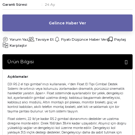
24 Ay
Garanti Süresi
af Makinesi
Gelince Haber Ver
Yorum Yaz
Tavsiye Et
Fiyatı Düşünce Haber Ver
Paylaş
Karşılaştır
Ürün Bilgisi
Açıklamalar
:
DJI RS 2 el tipi gimbal'ınızı kullanarak, <'den Float El Tipi Gimbal Destek
Sistemi ile sırtınızı veya kolunuzu zorlamadan dramatik, pürüzsüz sinematik
hareketler yaratın. /span>. Float sisteminde ayarlanabilir bir yelek, dengeleyici
kol, ayarlanabilir gimbal uzatma direği, kablosuz başparmak denetleyicisi,
kablosuz alıcı modülü, Altın montajlı pil plakası, monitör braketi, güç ve
kontrol kabloları, akıllı telefon montaj braketi, alet kiti ve saklamak için bir
taşıma çantası bulunur. ve tüm sistemi taşıyın.
Float sistemi, 22 lb'ye kadar RS 2 gimbal donanımını destekler ve uzatma
direğine monte edilir. Direk 19,6'dan 39,4'e kadar uzayabilir; Atışınız için doğru
yüksekliği sağlar ve dengeleyici kol üzerine monte edilir. Dengeleyici kol
yaklaşık 31,5 inçlik desteği destekler; Dengeleyiciyi daha da sabit tutmak için