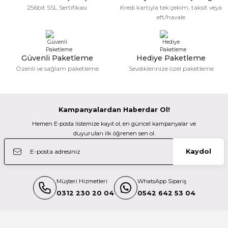
256bit SSL Sertifikası
Kredi kartıyla tek çekim, taksit veya
14.900,00 TL
eft/havale
Güzel bir site
Tilta
M... N... | 02/01/2026
Tilta Nucleus-M Nucleus-M Handle Bridge 15/15Mm Wlc-T03-Br-15
Güvenli Paketleme
Hediye Paketleme
Gönder
Özenli ve sağlam paketleme
Sevdiklerinize özel paketleme
Deneyimini Paylaş
8.599,00 TL
Kampanyalardan Haberdar Ol!
Tilta
Hemen E-posta listemize kayıt ol, en güncel kampanyalar ve
Tilta Nucleus-Mhanlde Grip Mount To Arri Standard Rosette Adapter W
duyuruları ilk öğrenen sen ol.
Kaydol
4.899,00 TL
Müşteri Hizmetleri
WhatsApp Sipariş
Tilta
0312 230 20 04
0542 642 53 04
Tilta Nucleus M Sony F5/F55 Run Stop Cable Rs-01-Sy