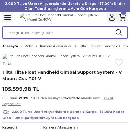
2.000 TL ve Üzeri Alışverişlerde Ücretsiz Kargo - 17:00’a Kadar
Geri Dön
Geri Dön
Geri Dön
Geri Dön
Geri Dön
Geri Dön
Geri Dön
Geri Dön
Geri Dön
Geri Dön
Geri Dön
Geri Dön
Olan Tüm Siparişleriniz Aynı Gün Kargoda
akinesi
ı
Filtre
Aksiyon Kamera
Fotoğraf Kağıdı
Instax Film
f Makinesi
Gimbal
büm
UV Filtre
Aksiyon Kamera Aksesuarları
Inkjet Kağıt
Instax mini Film
Anasayfa
Video
Kamera Aksesuarları
Tilta Tilta Float Handheld Gimb
af Makinesi
a
ları
ı
uarları
Polarize Filtre
Minilab Kağıt
Instax Square Film
Tilta
 Makinesi
manları
rları
arı
Filtre Kitleri
Termal Kağıt
Instax Wide Film
Tilta Tilta Float Handheld Gimbal Support System - V
Mount Gss-T01-V
Makinesi
 Aksesuarları
ND Filtre
105.599,98 TL
si Aksesuarları
Taksit
Bu ürünü
37.998,39 TL
’den başlayan
taksitlerle
alabilirsiniz.
Seçenekleri
 Makinesi
2.000 TL ve Üzeri Alışverişlerde Ücretsiz Kargo - 17:00’a Kadar
Olan Tüm Siparişleriniz Aynı Gün Kargoda
Yazıcısı
Kamera Aksesuarları
Kategori