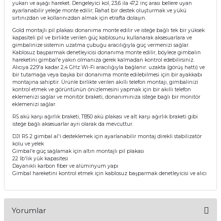
yukarı ve aşağı hareket. Dengeleyici kol, 23,6 ila 47,2 inç arası bellere uyan
ayarlanabilir yeleğe monte edilir; Rahat bir destek oluşturmak ve yükü
sırtınızdan ve kollarınızdan almak için etrafta dolaşın.
Gold montajlı pil plakası donanıma monte edilir ve isteğe bağlı tek bir yüksek
kapasiteli pil ve birlikte verilen güç kablosunu kullanarak aksesuarlara ve
gimbalinize sistemin uzatma çubuğu aracılığıyla güç vermenizi sağlar.
Kablosuz başparmak denetleyicisi donanıma monte edilir, böylece gimbalın
hareketini gimbal'e yakın olmanıza gerek kalmadan kontrol edebilirsiniz.
Alıcıya 229'a kadar 2,4 GHz Wi-Fi aracılığıyla bağlanır. uzakta (görüş hattı) ve
bir tutamağa veya başka bir donanıma monte edilebilmesi için bir ayakkabı
montajına sahiptir. Ürünle birlikte verilen akıllı telefon montajı, gimbalinizi
kontrol etmek ve görüntünün önizlemesini yapmak için bir akıllı telefon
eklemenizi sağlar ve monitör braketi, donanımınıza isteğe bağlı bir monitör
eklemenizi sağlar.
RS akü karşı ağırlık braketi, TB50 akü plakası ve alt karşı ağırlık braketi gibi
isteğe bağlı aksesuarlar ayrı olarak da mevcuttur.
DJI RS 2 gimbal al'i desteklemek için ayarlanabilir montaj direkli stabilizatör
kolu ve yelek
Gimbal'e güç sağlamak için altın montajlı pil plakası
22 lb'lik yük kapasitesi
Dayanıklı karbon fiber ve alüminyum yapı
Gimbal hareketini kontrol etmek için kablosuz başparmak denetleyicisi ve alıcı
Yorumlar