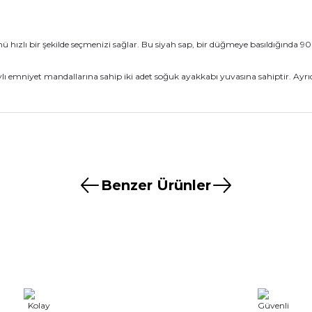
ünü hızlı bir şekilde seçmenizi sağlar. Bu siyah sap, bir düğmeye basıldığında 90
 emniyet mandallarına sahip iki adet soğuk ayakkabı yuvasına sahiptir. Ayrıca 
nularda yetersiz gördüğünüz noktaları öneri formunu kullanarak tarafımız
Ürün hakkında henüz soru sorulmamış.
Bu ürüne ilk yorumu siz yapın!
Benzer Ürünler
aştı
Yorum Yaz
Soru Sor
Tilta
Tilta Nucleus-M Nucleus-M Handle Bridge 15/15Mm Wlc-
8.599,00 TL