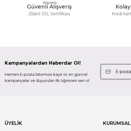
Güvenli Alışveriş
Kola
Deneyimini Paylaş
256bit SSL Sertifikası
Kredi kart
Tilta
Tilta Nucleus-Mhanlde Grip Mount To Arri Standard Ro
4.899,00 TL
Kampanyalardan Haberdar Ol!
Tilta
Hemen E-posta listemize kayıt ol, en güncel
Tilta 4*5.65 Carbon Fiber Matte Box (Clamp-On With 
kampanyalar ve duyuruları ilk öğrenen sen ol.
16.999,00 TL
Tilta
Tilta Tiltaing Advanced Right Sideo Handle Attachment
ÜYELİK
KURUMSAL