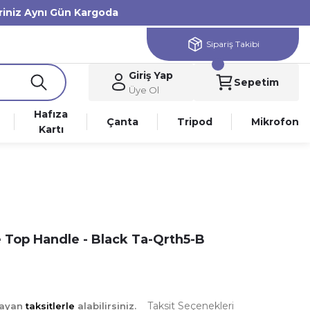
eriniz Aynı Gün Kargoda
Sipariş Takibi
Giriş Yap
Sepetim
Üye Ol
Hafıza
Çanta
Tripod
Mikrofon
Kartı
le Top Handle - Black Ta-Qrth5-B
Taksit Seçenekleri
layan
taksitlerle
alabilirsiniz.