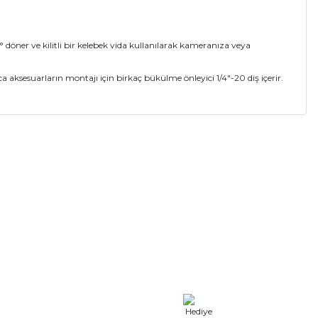
° döner ve kilitli bir kelebek vida kullanılarak kameranıza veya
aksesuarların montajı için birkaç bükülme önleyici 1/4"-20 diş içerir.
a iletebilirsiniz.
T03-Br-15