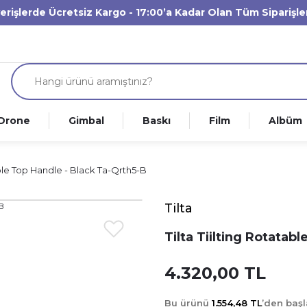
verişlerde Ücretsiz Kargo - 17:00’a Kadar Olan Tüm Siparişl
Drone
Gimbal
Baskı
Film
Albüm
table Top Handle - Black Ta-Qrth5-B
Tilta
Tilta Tiilting Rotatab
4.320,00 TL
Bu ürünü
1.554,48 TL
’den baş