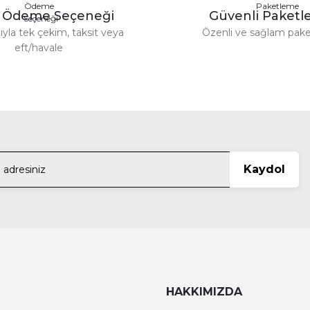
y Ödeme Seçeneği
Güvenli Paket
ıyla tek çekim, taksit veya
Özenli ve sağlam pak
T
eft/havale
Gönder
sette Adapter Wlc-T03-Rs
Tilta Nucleus M Sony F5/
2.99
Kaydol
95Mm Back Mb-T12-M95
Tilta Tiltaing Advanced Rig
 Type V - Black Ta-Aha5-R-B
Tilta Tilta 15Mm Carbo
HAKKIMIZDA