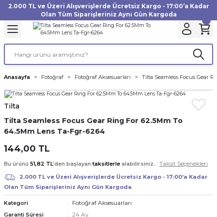
2.000 TL ve Üzeri Alışverişlerde Ücretsiz Kargo - 17:00’a Kadar
Geri Dön
Geri Dön
Geri Dön
Geri Dön
Geri Dön
Geri Dön
Geri Dön
Geri Dön
Geri Dön
Geri Dön
Geri Dön
Geri Dön
Olan Tüm Siparişleriniz Aynı Gün Kargoda
akinesi
ı
Filtre
Aksiyon Kamera
Fotoğraf Kağıdı
Instax Film
f Makinesi
Gimbal
büm
UV Filtre
Aksiyon Kamera Aksesuarları
Inkjet Kağıt
Instax mini Film
Anasayfa
Fotoğraf
Fotoğraf Aksesuarları
Tilta Seamless Focus Gear R
af Makinesi
a
ları
ı
uarları
Polarize Filtre
Minilab Kağıt
Instax Square Film
Tilta
 Makinesi
manları
rları
arı
Filtre Kitleri
Termal Kağıt
Instax Wide Film
Tilta Seamless Focus Gear Ring For 62.5Mm To
64.5Mm Lens Ta-Fgr-6264
Makinesi
 Aksesuarları
ND Filtre
144,00 TL
si Aksesuarları
Taksit Seçenekleri
Bu ürünü
51,82 TL
’den başlayan
taksitlerle
alabilirsiniz.
2.000 TL ve Üzeri Alışverişlerde Ücretsiz Kargo - 17:00’a Kadar
 Makinesi
Olan Tüm Siparişleriniz Aynı Gün Kargoda
Fotoğraf Aksesuarları
Kategori
Yazıcısı
24 Ay
Garanti Süresi