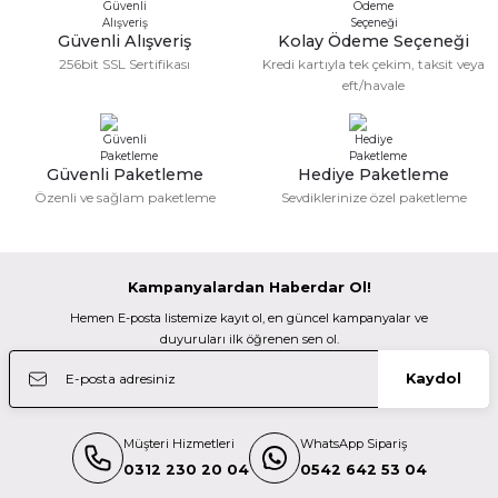
Kolay gelsin hayırlı ramazanlar.
Ürün fiyatı diğer sitelerden daha pahalı.
Güvenli Alışveriş
Kolay Ödeme Seçeneği
Bu ürüne benzer farklı alternatifler olmalı.
Fatma KILIÇ | 28/02/2026
256bit SSL Sertifikası
Kredi kartıyla tek çekim, taksit veya
49,00 TL
eft/havale
Güzel bir site
PolarPro
M... N... | 02/01/2026
Polarpro Hafıza Kartı Saklama Yedek Adaptör (SLTII-CFEB-INSERT)
Güvenli Paketleme
Hediye Paketleme
Gönder
Özenli ve sağlam paketleme
Sevdiklerinize özel paketleme
Deneyimini Paylaş
49,00 TL
Kampanyalardan Haberdar Ol!
PolarPro
Hemen E-posta listemize kayıt ol, en güncel kampanyalar ve
Polarpro Hafıza Kartı Saklama Yedek Adaptör (SLTII-CFEA-INSERT)
duyuruları ilk öğrenen sen ol.
Kaydol
49,00 TL
Müşteri Hizmetleri
WhatsApp Sipariş
Olympus
0312 230 20 04
0542 642 53 04
Olympus LC-46 Objektif Kapağı