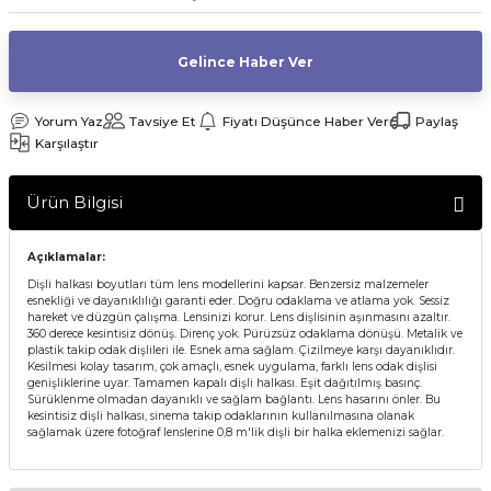
af Makinesi
Gelince Haber Ver
Yorum Yaz
Tavsiye Et
Fiyatı Düşünce Haber Ver
Paylaş
Karşılaştır
Ürün Bilgisi
Açıklamalar:
Dişli halkası boyutları tüm lens modellerini kapsar. Benzersiz malzemeler
esnekliği ve dayanıklılığı garanti eder. Doğru odaklama ve atlama yok. Sessiz
hareket ve düzgün çalışma. Lensinizi korur. Lens dişlisinin aşınmasını azaltır.
360 derece kesintisiz dönüş. Direnç yok. Pürüzsüz odaklama dönüşü. Metalik ve
plastik takip odak dişlileri ile. Esnek ama sağlam. Çizilmeye karşı dayanıklıdır.
Kesilmesi kolay tasarım, çok amaçlı, esnek uygulama, farklı lens odak dişlisi
genişliklerine uyar. Tamamen kapalı dişli halkası. Eşit dağıtılmış basınç.
Sürüklenme olmadan dayanıklı ve sağlam bağlantı. Lens hasarını önler. Bu
kesintisiz dişli halkası, sinema takip odaklarının kullanılmasına olanak
sağlamak üzere fotoğraf lenslerine 0,8 m'lik dişli bir halka eklemenizi sağlar.