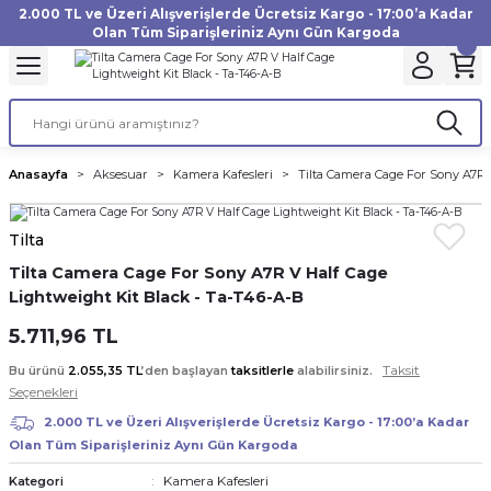
2.000 TL ve Üzeri Alışverişlerde Ücretsiz Kargo - 17:00’a Kadar
Geri Dön
Geri Dön
Geri Dön
Geri Dön
Geri Dön
Geri Dön
Geri Dön
Geri Dön
Geri Dön
Geri Dön
Geri Dön
Geri Dön
Olan Tüm Siparişleriniz Aynı Gün Kargoda
akinesi
ı
Filtre
Aksiyon Kamera
Fotoğraf Kağıdı
Instax Film
f Makinesi
Gimbal
büm
UV Filtre
Aksiyon Kamera Aksesuarları
Inkjet Kağıt
Instax mini Film
Anasayfa
Aksesuar
Kamera Kafesleri
Tilta Camera Cage For Sony A7R 
af Makinesi
a
ları
ı
uarları
Polarize Filtre
Minilab Kağıt
Instax Square Film
Tilta
 Makinesi
manları
rları
arı
Filtre Kitleri
Termal Kağıt
Instax Wide Film
Tilta Camera Cage For Sony A7R V Half Cage
Lightweight Kit Black - Ta-T46-A-B
Makinesi
 Aksesuarları
ND Filtre
5.711,96 TL
si Aksesuarları
Taksit
Bu ürünü
2.055,35 TL
’den başlayan
taksitlerle
alabilirsiniz.
Seçenekleri
 Makinesi
2.000 TL ve Üzeri Alışverişlerde Ücretsiz Kargo - 17:00’a Kadar
Olan Tüm Siparişleriniz Aynı Gün Kargoda
Yazıcısı
Kamera Kafesleri
Kategori