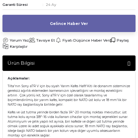
24 Ay
Garanti Süresi
af Makinesi
Gelince Haber Ver
Yorum Yaz
Tavsiye Et
Fiyatı Düşünce Haber Ver
Paylaş
Karşılaştır
Ürün Bilgisi
Açıklamalar:
Tilta'nın Sony a7R V için bu siyah Yarım Kafes Hafif Kiti ile donanım sisteminize
gereksiz ağırlık eklemeden kameranızın işlevselliğini ve montaj esnekliğini
artırın . Çok yönlü kit, Sony a7R V için özel olarak tasarlanmış ve
biçimlendirilmiş bir yarım kafes, kompakt bir NATO üst kolu ve 18 mm'lik bir
NATO ray bağlantısıyla birlikte gelir.
Kafes ve üst tutma yerinde birden fazla 1/4"-20 montaj noktası mevcuttur; üst
tutma kolu ayrıca 3/8"-16 vida kullanan cihazlar için montaj seçenekleri sunar.
Alüminyum ve çelik yapılı kit ayrıca, biri kafeste ve diğeri üst tutma yerinde
olmak üzere iki adet soğuk ayakkabı alıcısı sunar; 18 mm NATO ray bağlantısı,
isteğe bağlı NATO tabanlı bir yan kolun veya diğer uyumlu aksesuarların
montajı için esneklik sağlar.