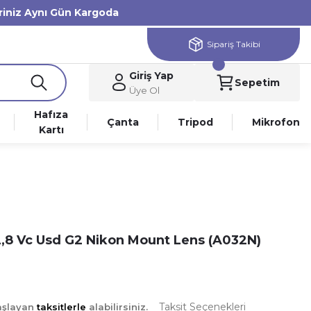
eriniz Aynı Gün Kargoda
Sipariş Takibi
Giriş Yap
Sepetim
Üye Ol
Hafıza
Çanta
Tripod
Mikrofon
Kartı
8 Vc Usd G2 Nikon Mount Lens (A032N)
Taksit Seçenekleri
aşlayan
taksitlerle
alabilirsiniz.