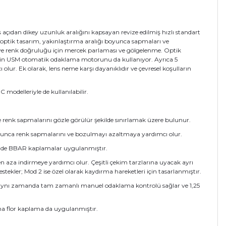
ıdan dikey uzunluk aralığını kapsayan revize edilmiş hızlı standart
r optik tasarım, yakınlaştırma aralığı boyunca sapmaları ve
ve renk doğruluğu için mercek parlaması ve gölgelenme. Optik
 için USM otomatik odaklama motorunu da kullanıyor. Ayrıca 5
lur. Ek olarak, lens neme karşı dayanıklıdır ve çevresel koşulların
modelleriyle de kullanılabilir.
ve renk sapmalarını gözle görülür şekilde sınırlamak üzere bulunur.
boyunca renk sapmalarını ve bozulmayı azaltmaya yardımcı olur.
em de BBAR kaplamalar uygulanmıştır.
aza indirmeye yardımcı olur. Çeşitli çekim tarzlarına uyacak ayrı
ekler; Mod 2 ise özel olarak kaydırma hareketleri için tasarlanmıştır.
r aynı zamanda tam zamanlı manuel odaklama kontrolü sağlar ve 1,25
ına flor kaplama da uygulanmıştır.