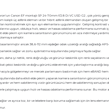
ron'un Canon EF montajlı SP 24-70mm f/2.8 Di VC USD G2 , çok yönlü geniş aç
am kalıplı üç asferik eleman ve bir hibrit asferik elemandan oluşan gelişmiş bi
ı kontrol etmek için ayrı ayrı elemanlara uygulanmıştır. Gelişmiş kontrast 
malarına uygun, oldukça hızlı, sessiz ve hassas odaklama performansı sunmak
net elde çekim için kamera sarsıntısının görünümünü en aza indirmeye yardımcı o
plamaya sahiptir.
asarlanmıştır ancak 38,6-112 mm eşdeğer odak uzaklığı aralığı sağladığı APS-C 
arlaklık sağlar ve zorlu aydınlatma koşullarında çalışmaya fayda sağlar.
nı, daha iyi netlik, renk doğruluğu ve görünür keskinlik için renk saçaklarını 
kkat çekici keskinlik ve doğru görüntü elde etmek için yakınlaştırma aralığı 
esi amacıyla gölgelenmeyi ve mercek parlamasını bastırmak için hem eBAND h
ullarında daha etkili elde çekim yaparak kamera sarsıntısının görünümünü en 
yardır ve hem sabitlenmiş vizör görüntüsünü hem de sabitlenmiş sonuçları dest
lerle çalışmaya uygun hızlı ve hassas odaklama performansı sunar. Bu moto
ağlar ve ayrıca toz, kir ve lekelere karşı koruma sağlamak için ön lens eleman
unur.