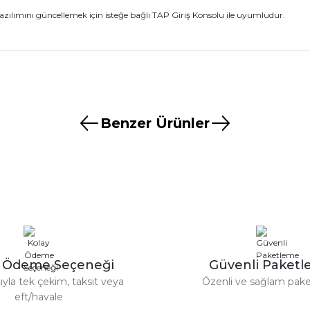
ılımını güncellemek için isteğe bağlı TAP Giriş Konsolu ile uyumludur.
nularda yetersiz gördüğünüz noktaları öneri formunu kullanarak tarafımız
Ürün hakkında henüz soru sorulmamış.
Bu ürüne ilk yorumu siz yapın!
Benzer Ürünler
aştı
Yorum Yaz
Soru Sor
Zoom Lens (A025E)
Tamron 70-200mm F/2,8 Vc Usd
7
y Ödeme Seçeneği
Güvenli Paket
TÜKENDİ
ıyla tek çekim, taksit veya
Özenli ve sağlam pak
Tamron
eft/havale
Gönder