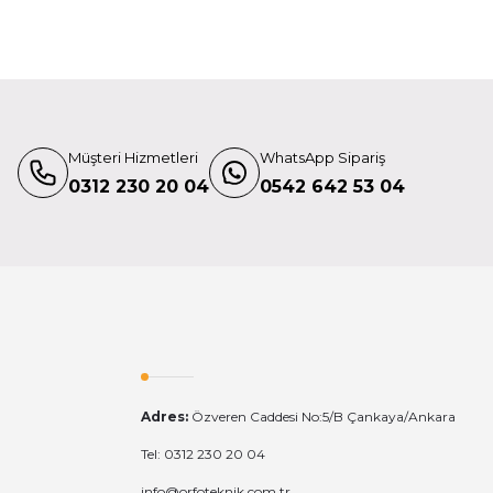
 (A022E)
Müşteri Hizmetleri
WhatsApp Sipariş
 F
0312 230 20 04
0542 642 53 04
Adres:
Özveren Caddesi No:5/B Çankaya/Ankara
Tel: 0312 230 20 04
info@orfoteknik.com.tr