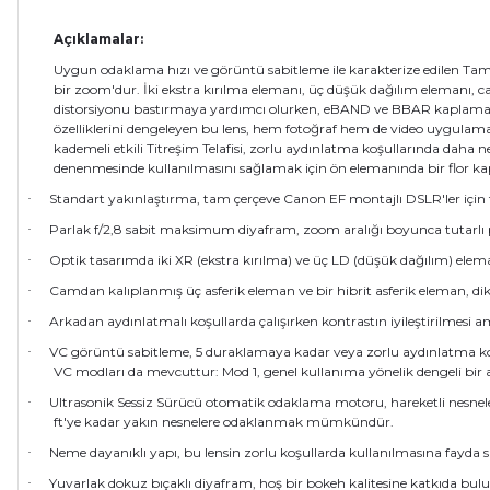
Açıklamalar:
Uygun odaklama hızı ve görüntü sabitleme ile karakterize edilen Tam
bir zoom'dur. İki ekstra kırılma elemanı, üç düşük dağılım elemanı, c
distorsiyonu bastırmaya yardımcı olurken, eBAND ve BBAR kaplamalar
özelliklerini dengeleyen bu lens, hem fotoğraf hem de video uygula
kademeli etkili Titreşim Telafisi, zorlu aydınlatma koşullarında daha 
denenmesinde kullanılmasını sağlamak için ön elemanında bir flor ka
Standart yakınlaştırma, tam çerçeve Canon EF montajlı DSLR'ler için t
·
Parlak f/2,8 sabit maksimum diyafram, zoom aralığı boyunca tutarlı p
·
Optik tasarımda iki XR (ekstra kırılma) ve üç LD (düşük dağılım) elema
·
Camdan kalıplanmış üç asferik eleman ve bir hibrit asferik eleman, di
·
Arkadan aydınlatmalı koşullarda çalışırken kontrastın iyileştirilm
·
VC görüntü sabitleme, 5 duraklamaya kadar veya zorlu aydınlatma koş
·
VC modları da mevcuttur: Mod 1, genel kullanıma yönelik dengeli bir a
Ultrasonik Sessiz Sürücü otomatik odaklama motoru, hareketli nesne
·
ft'ye kadar yakın nesnelere odaklanmak mümkündür.
Neme dayanıklı yapı, bu lensin zorlu koşullarda kullanılmasına fayda s
·
Yuvarlak dokuz bıçaklı diyafram, hoş bir bokeh kalitesine katkıda bul
·