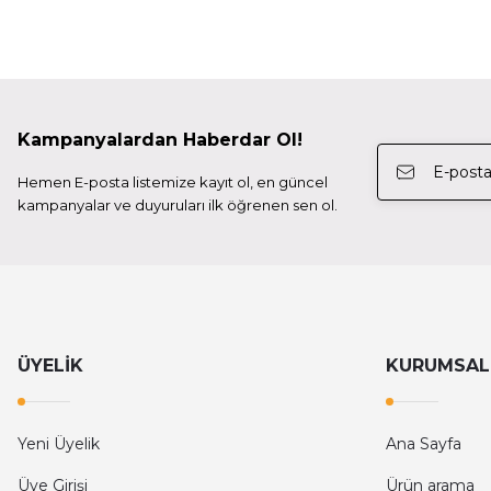
Tamron 150-600mm (Nikon) F/5-6.3 Di Vc Usd G2 (A022
58.798,99 TL
TÜKENDİ
Kampanyalardan Haberdar Ol!
Laowa
Hemen E-posta listemize kayıt ol, en güncel
LAOWA 25MM F/2.8 ULTRA MACRO 5X LENS NIKON F
kampanyalar ve duyuruları ilk öğrenen sen ol.
27.599,96 TL
TÜKENDİ
Laowa
Laowa 100Mm F/2.8 2X Ultra Macro Pro -Canon Ef Manu
ÜYELİK
KURUMSAL
36.000,00 TL
Yeni Üyelik
Ana Sayfa
Üye Girişi
Ürün arama