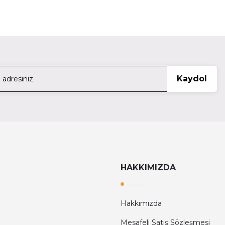
N)
Tamron 150-600mm (Canon) F/5-6.3 Di Vc Usd G2
58.798,99 TL
TÜKENDİ
Laowa
Kaydol
Laowa 100Mm F/2.8 2X Ultra Macro Apo Lens -Nikon
36.000,00 TL
TÜKENDİ
Viltrox
el
Viltrox Af 50Mm F1.8 Fe Lens Sony Full Frame
HAKKIMIZDA
10.000,00 TL
Hakkımızda
Mesafeli Satış Sözleşmesi