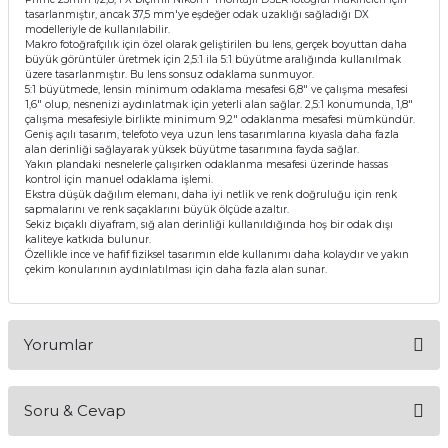
tasarlanmıştır, ancak 37,5 mm'ye eşdeğer odak uzaklığı sağladığı DX
modelleriyle de kullanılabilir.
Makro fotoğrafçılık için özel olarak geliştirilen bu lens, gerçek boyuttan daha
büyük görüntüler üretmek için 2,5:1 ila 5:1 büyütme aralığında kullanılmak
üzere tasarlanmıştır. Bu lens sonsuz odaklama sunmuyor.
5:1 büyütmede, lensin minimum odaklama mesafesi 6,8" ve çalışma mesafesi
1,6" olup, nesnenizi aydınlatmak için yeterli alan sağlar. 2,5:1 konumunda, 1,8"
çalışma mesafesiyle birlikte minimum 9,2" odaklanma mesafesi mümkündür.
Geniş açılı tasarım, telefoto veya uzun lens tasarımlarına kıyasla daha fazla
alan derinliği sağlayarak yüksek büyütme tasarımına fayda sağlar.
Yakın plandaki nesnelerle çalışırken odaklanma mesafesi üzerinde hassas
kontrol için manuel odaklama işlemi.
Ekstra düşük dağılım elemanı, daha iyi netlik ve renk doğruluğu için renk
sapmalarını ve renk saçaklarını büyük ölçüde azaltır.
Sekiz bıçaklı diyafram, sığ alan derinliği kullanıldığında hoş bir odak dışı
kaliteye katkıda bulunur.
Özellikle ince ve hafif fiziksel tasarımın elde kullanımı daha kolaydır ve yakın
çekim konularının aydınlatılması için daha fazla alan sunar.
Yorumlar
Soru & Cevap
Bu ürüne ilk yorumu siz yapın!