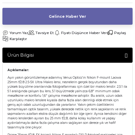
af Makinesi
Gelince Haber Ver
Yorum Yaz
Tavsiye Et
Fiyatı Düşünce Haber Ver
Paylaş
Karşılaştır
Ürün Bilgisi
Açıklamalar:
Aşırı yakın görüntülemeye adanmış Venus Optics'in Nikon F-mount Laowa
25mm f/2.8 2.5-5X Ultra Makro lensi, nesnelerin gerçek boyutundan daha
yüksek büyütme oranlarında fotoğraflanması için özel bir makro lenstir. 2,5:1 ila
5:1 aralığında çalışan bu lens, 5:1 büyütmede yalnızca 6,8" minimum odak
mesafesine ve konforlu 1,6" çalışma mesafesine sahiptir. Bu aralık, uzun odak
uzunluklu makro lenslere kıyasla daha fazla alan derinliği elde etmek için
geniş açılı odak uzunluğundan da yararlanır. Yakın çekim özelliklerini
tamamlayan optik tasarım, yüksek derecede netlik için renk saçaklarını ve renk
sapmalarını azaltan ekstra düşük dağılımlı bir öğe içerir. Ayrıca kendisini diğer
makro lenslerden ayıran bu 25 mm f/2,8, daha kolay kullanım ve yapay
aydınlatmayla daha fazla çalışma alanı sağlayan son derece şık ve hafif
tasarımıyla öne çıkıyor.
Prime 25mm f/2,8, FX biçimli Nikon F montajlı DSLR fotoğraf makineleri için