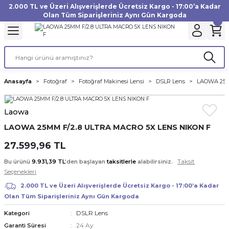
2.000 TL ve Üzeri Alışverişlerde Ücretsiz Kargo - 17:00’a Kadar
Geri Dön
Geri Dön
Geri Dön
Geri Dön
Geri Dön
Geri Dön
Geri Dön
Geri Dön
Geri Dön
Geri Dön
Geri Dön
Geri Dön
Olan Tüm Siparişleriniz Aynı Gün Kargoda
akinesi
ı
Filtre
Aksiyon Kamera
Fotoğraf Kağıdı
Instax Film
f Makinesi
Gimbal
büm
UV Filtre
Aksiyon Kamera Aksesuarları
Inkjet Kağıt
Instax mini Film
Anasayfa
Fotoğraf
Fotoğraf Makinesi Lensi
DSLR Lens
LAOWA 25M
af Makinesi
a
ları
ı
uarları
Polarize Filtre
Minilab Kağıt
Instax Square Film
Laowa
 Makinesi
manları
rları
arı
Filtre Kitleri
Termal Kağıt
Instax Wide Film
LAOWA 25MM F/2.8 ULTRA MACRO 5X LENS NIKON F
Makinesi
 Aksesuarları
ND Filtre
27.599,96 TL
Taksit
Bu ürünü
9.931,39 TL
’den başlayan
taksitlerle
alabilirsiniz.
si Aksesuarları
Seçenekleri
2.000 TL ve Üzeri Alışverişlerde Ücretsiz Kargo - 17:00’a Kadar
 Makinesi
Olan Tüm Siparişleriniz Aynı Gün Kargoda
DSLR Lens
Kategori
Yazıcısı
24 Ay
Garanti Süresi