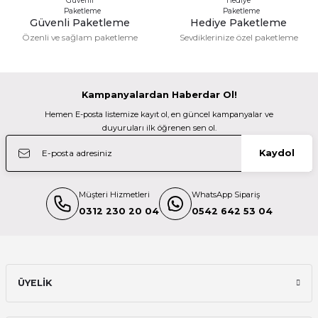
Tamron 70-200mm F/2,8 Vc Usd G2 Nikon Mount Tele Zoom Lens (A02
Güvenli Paketleme
Hediye Paketleme
Gönder
Özenli ve sağlam paketleme
Sevdiklerinize özel paketleme
Deneyimini Paylaş
79.998,99 TL
TÜKENDİ
Kampanyalardan Haberdar Ol!
Tamron
Hemen E-posta listemize kayıt ol, en güncel kampanyalar ve
Tamron 24-70mm F/2,8 Vc Usd G2 Nikon Mount Lens (A032N)
duyuruları ilk öğrenen sen ol.
Kaydol
63.999,00 TL
Müşteri Hizmetleri
WhatsApp Sipariş
TÜKENDİ
Tamron
0312 230 20 04
0542 642 53 04
Tamron 150-600mm (Nikon) F/5-6.3 Di Vc Usd G2 (A022N)
58.798,99 TL
ÜYELİK
TÜKENDİ