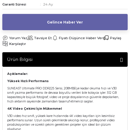
24 Ay
Garanti Süresi
af Makinesi
Gelince Haber Ver
Yorum Yaz
Tavsiye Et
Fiyatı Düşünce Haber Ver
Paylaş
Karşılaştır
Ürün Bilgisi
Açıklamalar:
Yüksek Hızlı Performans
SUNEAST Ultimate PRO DDR225 Serisi, 208MB/s’ye kadar okuma hızı ve V30
sınıfı yazma performansı ile devasa boyutlu verileri bile kolayca işler. 512 GB
kapasitesiyle büyük fotoğraf, video ve proje dosyalarınızı güvenle depolarken,
hızlı aktarım sayesinde zamandan tasarruf etmenizi sağlar.
4K Video Çekimi İçin Mükemmel
V30 video hız sınıfı, yüksek kare hızlarında 4K video kayıtları için kesintisiz
performans sunar. Uzun süreli çekimlerde akıcılığı korur, profesyonel video
prodüksiyonları ve sürekli çekim gerektiren projeler için ideal bir çözüm
oluşturur.