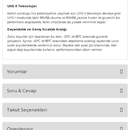
UHS-II Teknolojisi
Kartın sunduğu hız potansiyeline ulaşmak için UHS-II teknolojisi devreye girer.
UHS-I modunda dahi 95MB/s okuma ve 90MB/s yazma hızları ile güvenilir bir
performans sergileyerek, farklı cihazlarda da yüksek verimlilik sağlar.
Dayanıklılık ve Geniş Sıcaklık Aralığı
Zorlu koşullar için tasarlanan bu kart, -25°C ile 85°C arasında güvenle
çalışabilir. Ayrıca -40°C ile 85°C arasındaki depolama sıcaklığı sayesinde uzun
süreli arşivlemelerde verilerinizi korur. Böylece ister sıcak çöl ortamında, ister
soğuk dağ koşullarında kullanın, performansından ödün vermez.
Yorumlar
Soru & Cevap
Bu ürüne ilk yorumu siz yapın!
Taksit Seçenekleri
Yorum Yaz
Ürün hakkında henüz soru sorulmamış.
Önerileriniz