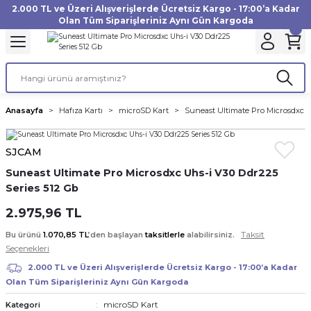
2.000 TL ve Üzeri Alışverişlerde Ücretsiz Kargo - 17:00’a Kadar
Geri Dön
Geri Dön
Geri Dön
Geri Dön
Geri Dön
Geri Dön
Geri Dön
Geri Dön
Geri Dön
Geri Dön
Geri Dön
Geri Dön
Olan Tüm Siparişleriniz Aynı Gün Kargoda
akinesi
ı
Filtre
Aksiyon Kamera
Fotoğraf Kağıdı
Instax Film
f Makinesi
Gimbal
büm
UV Filtre
Aksiyon Kamera Aksesuarları
Inkjet Kağıt
Instax mini Film
Anasayfa
Hafıza Kartı
microSD Kart
Suneast Ultimate Pro Microsdxc U
af Makinesi
a
ları
ı
uarları
Polarize Filtre
Minilab Kağıt
Instax Square Film
SJCAM
 Makinesi
manları
rları
arı
Filtre Kitleri
Termal Kağıt
Instax Wide Film
Suneast Ultimate Pro Microsdxc Uhs-i V30 Ddr225
Series 512 Gb
Makinesi
 Aksesuarları
ND Filtre
2.975,96 TL
si Aksesuarları
Taksit
Bu ürünü
1.070,85 TL
’den başlayan
taksitlerle
alabilirsiniz.
Seçenekleri
 Makinesi
2.000 TL ve Üzeri Alışverişlerde Ücretsiz Kargo - 17:00’a Kadar
Olan Tüm Siparişleriniz Aynı Gün Kargoda
Yazıcısı
microSD Kart
Kategori