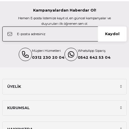
Kampanyalardan Haberdar Ol!
KODAK
Hemen E-posta listemize kayıt ol, en güncel kampanyalar ve
Kodak 32GB Micro SD UHS-I C10 U1 V10 Kart + Adaptör (Kırmızı)
duyuruları ilk öğrenen sen ol.
Kaydol
623,98 TL
Müşteri Hizmetleri
WhatsApp Sipariş
KODAK
0312 230 20 04
0542 642 53 04
Kodak 64GB Micro SD UHS-I C10 U1 V10 Kart + Adaptör (Sarı)
815,96 TL
ÜYELİK
KODAK
KURUMSAL
Kodak 32GB Micro SD UHS-I C10 U1 V10 Kart + Adaptör (Sarı)