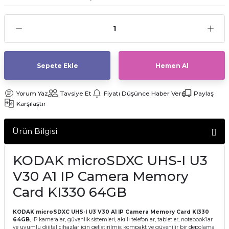
af Makinesi
Sepete Ekle
Hemen Al
Yorum Yaz
Tavsiye Et
Fiyatı Düşünce Haber Ver
Paylaş
Karşılaştır
Ürün Bilgisi
KODAK microSDXC UHS-I U3
V30 A1 IP Camera Memory
Card KI330 64GB
KODAK microSDXC UHS-I U3 V30 A1 IP Camera Memory Card KI330
64GB
, IP kameralar, güvenlik sistemleri, akıllı telefonlar, tabletler, notebook’lar
ve uyumlu dijital cihazlar için geliştirilmiş kompakt ve güvenilir bir depolama