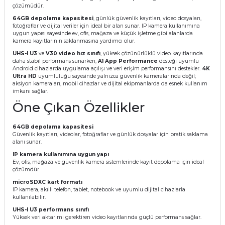
çözümüdür.
64GB depolama kapasitesi
, günlük güvenlik kayıtları, video dosyaları,
fotoğraflar ve dijital veriler için ideal bir alan sunar. IP kamera kullanımına
uygun yapısı sayesinde ev, ofis, mağaza ve küçük işletme gibi alanlarda
kamera kayıtlarının saklanmasına yardımcı olur.
UHS-I U3
ve
V30 video hız sınıfı
, yüksek çözünürlüklü video kayıtlarında
daha stabil performans sunarken,
A1 App Performance
desteği uyumlu
Android cihazlarda uygulama açılışı ve veri erişim performansını destekler.
4K
Ultra HD
uyumluluğu sayesinde yalnızca güvenlik kameralarında değil;
aksiyon kameraları, mobil cihazlar ve dijital ekipmanlarda da esnek kullanım
imkanı sağlar.
Öne Çıkan Özellikler
64GB depolama kapasitesi
Güvenlik kayıtları, videolar, fotoğraflar ve günlük dosyalar için pratik saklama
alanı sunar.
IP kamera kullanımına uygun yapı
Ev, ofis, mağaza ve güvenlik kamera sistemlerinde kayıt depolama için ideal
çözümdür.
microSDXC kart formatı
IP kamera, akıllı telefon, tablet, notebook ve uyumlu dijital cihazlarla
kullanılabilir.
UHS-I U3 performans sınıfı
Yüksek veri aktarımı gerektiren video kayıtlarında güçlü performans sağlar.