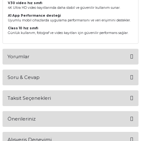
V30 video hız sınıfı
4K Ultra HD video kayıtlarında daha stabil ve güvenilir kullanım sunar.
A1 App Performance desteği
Uyumlu mobil cihazlarda uygulama performansını ve veri erişimini destekler.
Class 10 hız sınıfı
Günlük kullanım, fotoğraf ve video kayıtları için güvenilir performans sağlar.
Yorumlar
Soru & Cevap
Bu ürüne ilk yorumu siz yapın!
Taksit Seçenekleri
Yorum Yaz
Ürün hakkında henüz soru sorulmamış.
Önerileriniz
Soru Sor
Bu ürünün fiyat bilgisi, resim, ürün açıklamalarında ve diğer
Alışveriş Deneyimi