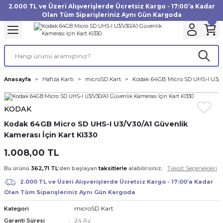
2.000 TL ve Üzeri Alışverişlerde Ücretsiz Kargo - 17:00’a Kadar
Geri Dön
Geri Dön
Geri Dön
Geri Dön
Geri Dön
Geri Dön
Geri Dön
Geri Dön
Geri Dön
Geri Dön
Geri Dön
Geri Dön
Olan Tüm Siparişleriniz Aynı Gün Kargoda
akinesi
ı
Filtre
Aksiyon Kamera
Fotoğraf Kağıdı
Instax Film
f Makinesi
Gimbal
büm
UV Filtre
Aksiyon Kamera Aksesuarları
Inkjet Kağıt
Instax mini Film
Anasayfa
Hafıza Kartı
microSD Kart
Kodak 64GB Micro SD UHS-I U3/V3
af Makinesi
a
ları
ı
uarları
Polarize Filtre
Minilab Kağıt
Instax Square Film
KODAK
 Makinesi
manları
rları
arı
Filtre Kitleri
Termal Kağıt
Instax Wide Film
Kodak 64GB Micro SD UHS-I U3/V30/A1 Güvenlik
Kamerası İçin Kart KI330
Makinesi
 Aksesuarları
ND Filtre
1.008,00 TL
si Aksesuarları
Taksit Seçenekleri
Bu ürünü
362,71 TL
’den başlayan
taksitlerle
alabilirsiniz.
2.000 TL ve Üzeri Alışverişlerde Ücretsiz Kargo - 17:00’a Kadar
 Makinesi
Olan Tüm Siparişleriniz Aynı Gün Kargoda
microSD Kart
Kategori
Yazıcısı
24 Ay
Garanti Süresi