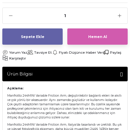
af Makinesi
Sepete Ekle
Hemen Al
Yorum Yaz
Tavsiye Et
Fiyatı Düşünce Haber Ver
Paylaş
Karşılaştır
Ürün Bilgisi
Açıklama:
Manfrotto 244MINI Variable Friction Arm, değiştirilebilir bağlantı ekleri ile akıllı
ve çok yönlü bir aksesuardır. Aynı zamanda güçlüdür ve kullanımı kolaydır.
Çok çeşitli adaptörleri tamamlamak üzere tasarlanmıştır. Bu özellik sayesinde
profesyonel çekimleriniz için ihtiyacınız olan tam kiti ve kurulumu her zaman
bulabileceğiniz anlamına geliyor. Dahası, elinizdeki işe odaklanmanız için
ihtiyaç duyduğunuz çözümü sizlere sunar.
Manfrotto 244MINI Variable Friction Arm, İtalya’da tasarlandı ve üretildi. Bu şık
ve işlevsel fotoğrafçılık ekipmanı, daha büyük muadilleri 244N, 143N’e benzer