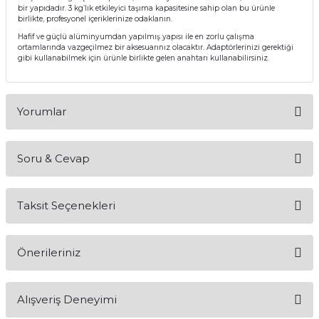
bir yapıdadır. 3 kg’lık etkileyici taşıma kapasitesine sahip olan bu ürünle
birlikte, profesyonel içeriklerinize odaklanın.
Hafif ve güçlü alüminyumdan yapılmış yapısı ile en zorlu çalışma
ortamlarında vazgeçilmez bir aksesuarınız olacaktır. Adaptörlerinizi gerektiği
gibi kullanabilmek için ürünle birlikte gelen anahtarı kullanabilirsiniz.
Yorumlar
Soru & Cevap
Bu ürüne ilk yorumu siz yapın!
Taksit Seçenekleri
Yorum Yaz
Ürün hakkında henüz soru sorulmamış.
Önerileriniz
Soru Sor
Bu ürünün fiyat bilgisi, resim, ürün açıklamalarında ve diğer
Alışveriş Deneyimi
konularda yetersiz gördüğünüz noktaları öneri formunu
kullanarak tarafımıza iletebilirsiniz.