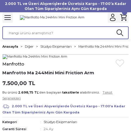
2.000 TL ve Üzeri Alışverişlerde Ücretsiz Kargo - 17:00’a Kadar
Geri Dön
Geri Dön
Geri Dön
Geri Dön
Geri Dön
Geri Dön
Geri Dön
Geri Dön
Geri Dön
Geri Dön
Geri Dön
Geri Dön
Olan Tüm Siparişleriniz Aynı Gün Kargoda
akinesi
ı
Filtre
Aksiyon Kamera
Fotoğraf Kağıdı
Instax Film
f Makinesi
Gimbal
büm
UV Filtre
Aksiyon Kamera Aksesuarları
Inkjet Kağıt
Instax mini Film
Anasayfa
Diğer
Stüdyo Ekipmanları
Manfrotto Ma 244Mini Mini Frict
af Makinesi
a
ları
ı
uarları
Polarize Filtre
Minilab Kağıt
Instax Square Film
Manfrotto
 Makinesi
manları
rları
arı
Filtre Kitleri
Termal Kağıt
Instax Wide Film
Manfrotto Ma 244Mini Mini Friction Arm
Makinesi
 Aksesuarları
ND Filtre
7.500,00 TL
Taksit
Bu ürünü
2.698,75 TL
’den başlayan
taksitlerle
alabilirsiniz.
si Aksesuarları
Seçenekleri
2.000 TL ve Üzeri Alışverişlerde Ücretsiz Kargo - 17:00’a Kadar
 Makinesi
Olan Tüm Siparişleriniz Aynı Gün Kargoda
Stüdyo Ekipmanları
Kategori
Yazıcısı
24 Ay
Garanti Süresi