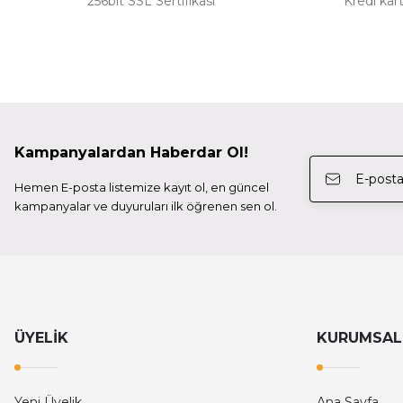
256bit SSL Sertifikası
Kredi kart
Lowepro
Ll Lr82243Rc Skyrapid Large Kit 2 X 2M
Profo
39.999,99 TL
Kampanyalardan Haberdar Ol!
Profoto
Hemen E-posta listemize kayıt ol, en güncel
Profoto 201605 Edge Mask 60x90 Softbox İçin
kampanyalar ve duyuruları ilk öğrenen sen ol.
5.670,00 TL
Profoto
Profoto 101212 OCF 2' 60 cm Octobox için petek
ÜYELİK
KURUMSAL
9.449,98 TL
Yeni Üyelik
Ana Sayfa