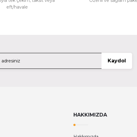
ıyla tek çekim, taksit veya
Özenli ve sağlam pak
Profoto
Prof
eft/havale
Gönder
to 201701 Beauty Dish Beyaz
Profoto 201616 Octab
32.939,98 TL
12.419
Profoto
Kaydol
Profoto 201604 Edge Mask Octabox 90 cm İçin Dairesel
5.670,00 TL
HAKKIMIZDA
Hakkımızda