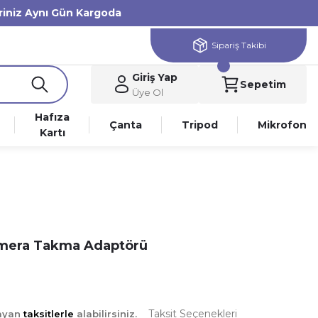
eriniz Aynı Gün Kargoda
Sipariş Takibi
Giriş Yap
Sepetim
Üye Ol
Hafıza
Çanta
Tripod
Mikrofon
Kartı
mera Takma Adaptörü
Taksit Seçenekleri
layan
taksitlerle
alabilirsiniz.