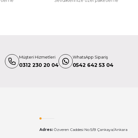
etleme
Sevdiklerinize özel paketleme
oto
ox 120 cm İçin Petek
,96 TL
Zhiyun
Müşteri Hizmetleri
WhatsApp Sipariş
Zhiyun Molus K1 B Serisi Işıklar İçin Kumanda
0312 230 20 04
0542 642 53 04
2.999,00 TL
Adres:
Özveren Caddesi No:5/B Çankaya/Ankara