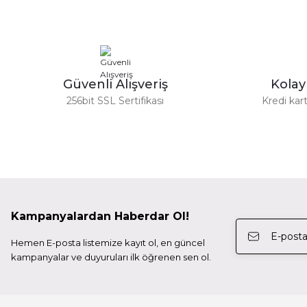
Ürün fiyatı diğer sitelerden daha pahalı.
Sandisk Ultra 32GB microSDHC 100MB/s Class 10 Uhs-I
Bu ürüne benzer farklı alternatifler olmalı.
Güzel bir site
M... N... | 02/01/2026
999,00 TL
Güvenli Alışveriş
Kola
Deneyimini Paylaş
256bit SSL Sertifikası
Kredi kart
KODAK
Kodak 32GB Micro SD UHS-I C10 U1 V10 Kart + Adaptör (K
623,98 TL
Kampanyalardan Haberdar Ol!
KODAK
Hemen E-posta listemize kayıt ol, en güncel
Kodak 32GB Micro SD UHS-I C10 U1 V10 Kart + Adaptör (S
kampanyalar ve duyuruları ilk öğrenen sen ol.
623,98 TL