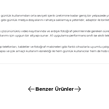
 günlük kullanımdan orta seviyeli içerik üretimine kadar geniş bir yelpazed
 gibi günlük medya dosyalarını rahatça saklamaya yeterlidir; adaptör ile bir
k çözünürlüklü video kayıtlarında ve ardışık fotoğraf çekimlerinde gereken süre
aktarımı için uygun bir altyapı sunar. A1 uygulama performans sınıfı ise akıllı t
telefonları, tabletler ve fotoğraf makineleri gibi farklı cihazlarla uyumlu çal
yapısı ve çok amaçlı kullanım esnekliği ile hem günlük kullanıcılar hem de hobi 
nularda yetersiz gördüğünüz noktaları öneri formunu kullanarak tarafımız
Ürün hakkında henüz soru sorulmamış.
Bu ürüne ilk yorumu siz yapın!
Benzer Ürünler
aştı
Yorum Yaz
Soru Sor
KODAK