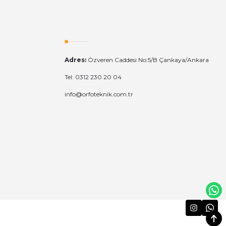
KODAK
0/A1 Güvenlik Kamerası İçin Kart KI330
Adres:
Özveren Caddesi No:5/B Çankaya/Ankara
71,96 TL
Tel: 0312 230 20 04
info@orfoteknik.com.tr
Adaptör (Kırmızı)