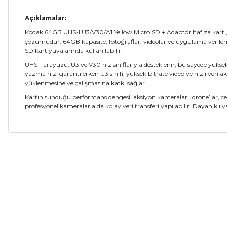
Açıklamalar:
Kodak 64GB UHS-I U3/V30/A1 Yellow Micro SD + Adaptör hafıza kartı,
çözümüdür. 64GB kapasite, fotoğraflar, videolar ve uygulama verileri
SD kart yuvalarında kullanılabilir.
UHS-I arayüzü, U3 ve V30 hız sınıflarıyla desteklenir; bu sayede yükse
yazma hızı garantilerken U3 sınıfı, yüksek bitrate video ve hızlı veri 
yüklenmesine ve çalışmasına katkı sağlar.
Kartın sunduğu performans dengesi, aksiyon kameraları, drone’lar, cep 
profesyonel kameralarla da kolay veri transferi yapılabilir. Dayanıklı 
Bu ürünün fiyat bilgisi, resim, ürün açıklamalarında ve diğer ko
Bu ürün içerinde şarj cihazı varmı
Görüş ve önerileriniz için teşekkür ederiz.
Nuri Sarı | 14/06/2026
Ürün resmi kalitesiz, bozuk veya görüntülenemiyor.
Teşekkür etmek için yazıyorum, dün verdiğim sipariş bugün elime ul
Ürün açıklamasında eksik bilgiler bulunuyor.
Ramazanda hızlı ve sapasağlam . Kolay gelsin hayırlı ramazanlar.
Ürün bilgilerinde hatalar bulunuyor.
Fatma KILIÇ | 28/02/2026
Sandisk