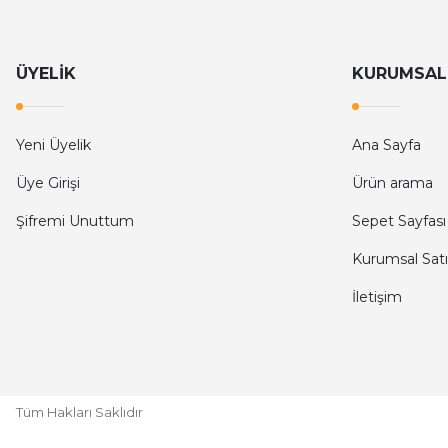
KODAK
Kodak 64GB Micro SD UHS-I U3/V30/A1 Güvenlik Kameras
ÜYELİK
KURUMSAL
1.008,00 TL
Yeni Üyelik
Ana Sayfa
Üye Girişi
Ürün arama
KODAK
Şifremi Unuttum
Sepet Sayfası
Kodak 256GB Micro SD UHS-I U3 V30PRO Hafıza Kartı
Kurumsal Satı
İletişim
4.991,96 TL
Tüm Hakları Saklıdır