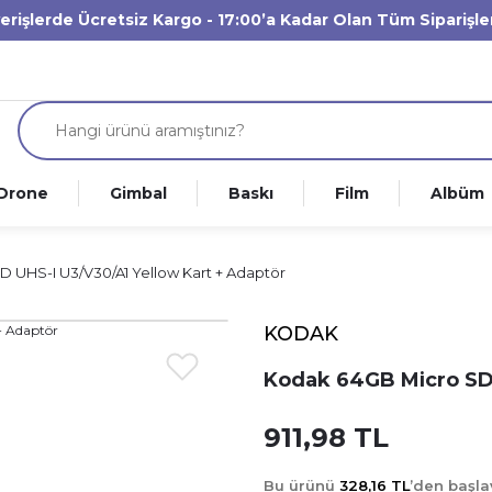
verişlerde Ücretsiz Kargo - 17:00’a Kadar Olan Tüm Siparişl
Drone
Gimbal
Baskı
Film
Albüm
 UHS-I U3/V30/A1 Yellow Kart + Adaptör
KODAK
Kodak 64GB Micro SD 
911,98 TL
Bu ürünü
328,16 TL
’den başl