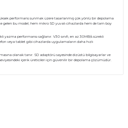
e yüksek performans sunmak üzere tasarlanmış çok yönlü bir depolama
likte gelen bu model, hem mikro SD yuvalı cihazlarda hem de tam boy
kli yazma performansı sağlanır. V30 sınıfı, en az 30MB/s sürekli
elefon veya tablet gibi cihazlarda uygulamaların daha hızlı
ışmasına olanak tanır. SD adaptörü sayesinde dizüstü bilgisayarlar ve
seviyesindeki içerik üreticileri için güvenilir bir depolama çözümüdür.
a iletebilirsiniz.