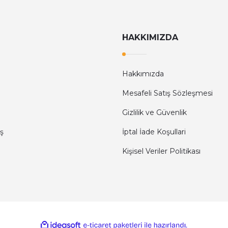
ı İçin Kart KI330
Kodak 32GB Micro SD UHS-I U3/V3
HAKKIMIZDA
6
Hakkımızda
Mesafeli Satış Sözleşmesi
KODAK
Gizlilik ve Güvenlik
Kodak 32GB Micro SD UHS-I U3/V30/A1 Hafıza Kartı + 
ş
İptal İade Koşullari
Kişisel Veriler Politikası
623,98 TL
ile
ideasoft
e-