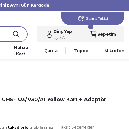
eriniz Aynı Gün Kargoda
Sipariş Takibi
Giriş Yap
Sepetim
Üye Ol
Hafıza
Çanta
Tripod
Mikrofon
Kartı
UHS-I U3/V30/A1 Yellow Kart + Adaptör
Taksit Seçenekleri
ayan
taksitlerle
alabilirsiniz.