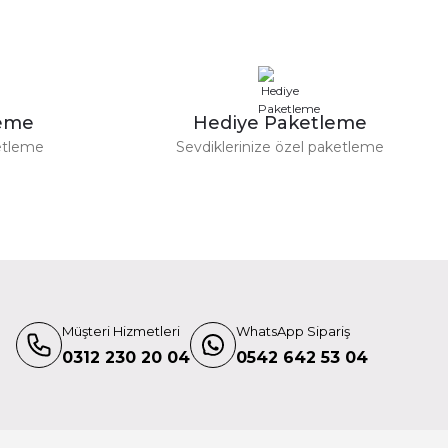
ör (Kırmızı)
leme
Hediye Paketleme
etleme
Sevdiklerinize özel paketleme
 + Adaptör (Sarı)
Müşteri Hizmetleri
WhatsApp Sipariş
merası İçin Micro SD Kart KD360
0312 230 20 04
0542 642 53 04