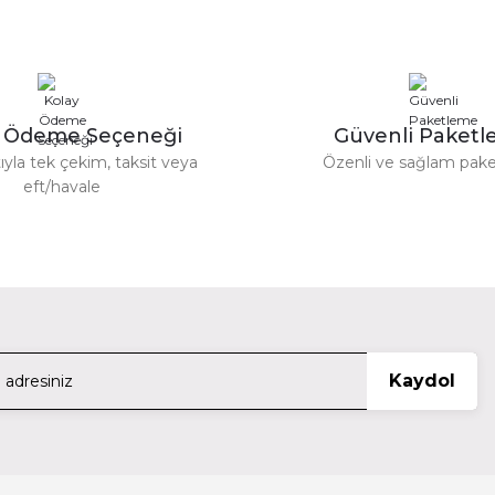
Kodak 64GB Micro SD UHS-I C10 U1 V10 Kart + Adapt
815,96 TL
y Ödeme Seçeneği
Güvenli Paket
ıyla tek çekim, taksit veya
Özenli ve sağlam pak
KODAK
eft/havale
Gönder
ırmızı)
Kodak 64GB Micro SD UHS-I C10 U1 V10 Kart
815,96 TL
KODAK
Kaydol
arı)
Kodak 32GB Micro SD UHS-I U3/V30/A1 Araç Ka
720,00 TL