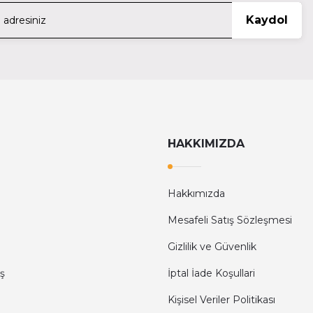
Patona
Kaydol
7.2V
Patona 1525 Şarj Plate Np-Fm50 8.4V
770,00 TL
Ti
ix NP-W235 X-T4
Tilta Nucleus-Nano 14500 Battery 
HAKKIMIZDA
849,
Hakkımızda
Mesafeli Satış Sözleşmesi
Gizlilik ve Güvenlik
ş
İptal İade Koşullari
Kişisel Veriler Politikası