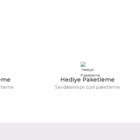
Patona
Micro-Usb Şarj Aleti Canon Lp-E17 8.4V
735,00 TL
leme
Hediye Paketleme
etleme
Sevdiklerinize özel paketleme