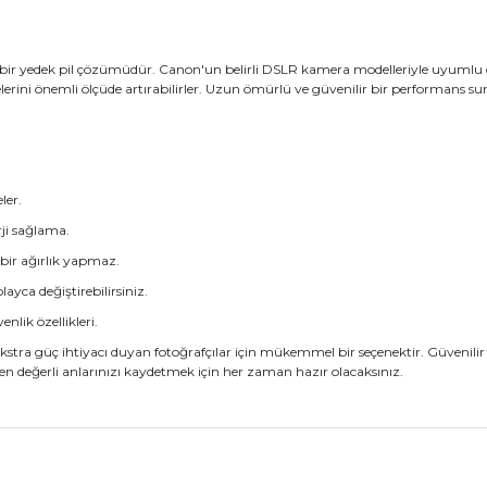
bir yedek pil çözümüdür. Canon'un belirli DSLR kamera modelleriyle uyumlu ol
relerini önemli ölçüde artırabilirler. Uzun ömürlü ve güvenilir bir performans 
ler.
rji sağlama.
bir ağırlık yapmaz.
layca değiştirebilirsiniz.
nlik özellikleri.
tra güç ihtiyacı duyan fotoğrafçılar için mükemmel bir seçenektir. Güvenilir ve
en değerli anlarınızı kaydetmek için her zaman hazır olacaksınız.
nularda yetersiz gördüğünüz noktaları öneri formunu kullanarak tarafımız