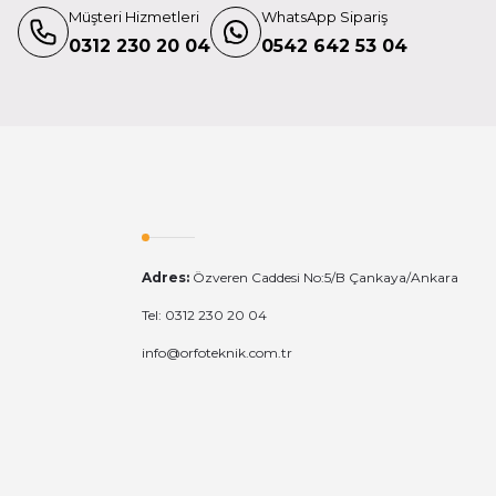
Müşteri Hizmetleri
WhatsApp Sipariş
0312 230 20 04
0542 642 53 04
lta
Charger Cable Type iii Wlc-T04-Bc3
Adres:
Özveren Caddesi No:5/B Çankaya/Ankara
00 TL
Tel: 0312 230 20 04
info@orfoteknik.com.tr