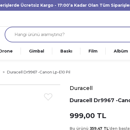
verişlerde Ücretsiz Kargo - 17:00’a Kadar Olan Tüm Siparişl
Drone
Gimbal
Baskı
Film
Albüm
i
Duracell Dr9967 -Canon Lp-E10 Pil
Duracell
Duracell Dr9967 -Cano
999,00 TL
Bu ürünü
359,47 TL
’den başl