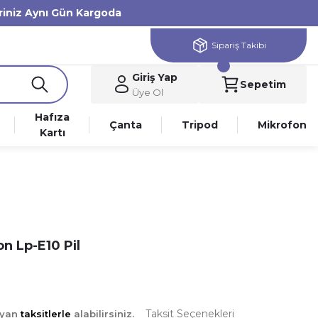
eriniz Aynı Gün Kargoda
Sipariş Takibi
Giriş Yap
Sepetim
Üye Ol
Hafıza
Çanta
Tripod
Mikrofon
Kartı
n Lp-E10 Pil
Taksit Seçenekleri
ayan
taksitlerle
alabilirsiniz.