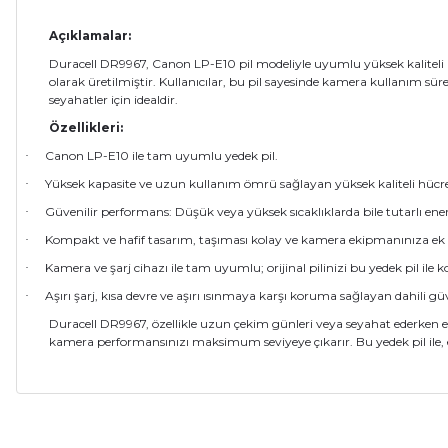
Açıklamalar:
Duracell DR9967, Canon LP-E10 pil modeliyle uyumlu yüksek kaliteli 
olarak üretilmiştir. Kullanıcılar, bu pil sayesinde kamera kullanım sü
seyahatler için idealdir.
Özellikleri:
Canon LP-E10 ile tam uyumlu yedek pil.
·
Yüksek kapasite ve uzun kullanım ömrü sağlayan yüksek kaliteli hücre
·
Güvenilir performans: Düşük veya yüksek sıcaklıklarda bile tutarlı ene
·
Kompakt ve hafif tasarım, taşıması kolay ve kamera ekipmanınıza ek 
·
Kamera ve şarj cihazı ile tam uyumlu; orijinal pilinizi bu yedek pil ile ko
·
Aşırı şarj, kısa devre ve aşırı ısınmaya karşı koruma sağlayan dahili güve
·
Duracell DR9967, özellikle uzun çekim günleri veya seyahat ederken eks
kamera performansınızı maksimum seviyeye çıkarır. Bu yedek pil ile, 
Bu ürünün fiyat bilgisi, resim, ürün açıklamalarında ve diğer ko
Bu ürün içerinde şarj cihazı varmı