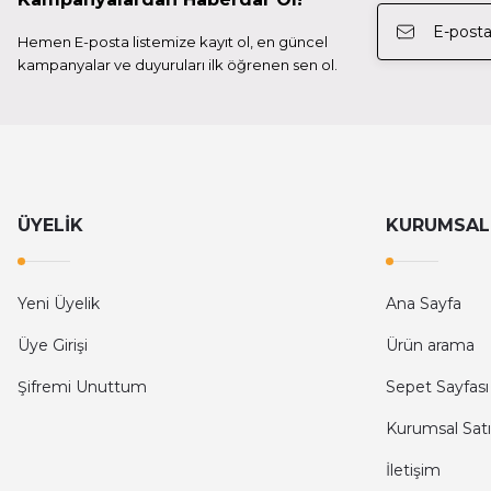
Patona
Hemen E-posta listemize kayıt ol, en güncel
Patona 13245 Protect Batarya Sony NP-F550 3500mAh 
kampanyalar ve duyuruları ilk öğrenen sen ol.
1.650,00 TL
Patona
Patona 1371 Platinyum USB-C Girişli Batarya Fuji Finep
ÜYELİK
KURUMSAL
3.500,00 TL
Yeni Üyelik
Ana Sayfa
Üye Girişi
Ürün arama
Patona
Şifremi Unuttum
Sepet Sayfası
Patona 1688 / 1701 Plate Np-Fz100 Battery
Kurumsal Satı
İletişim
9.000,00 TL