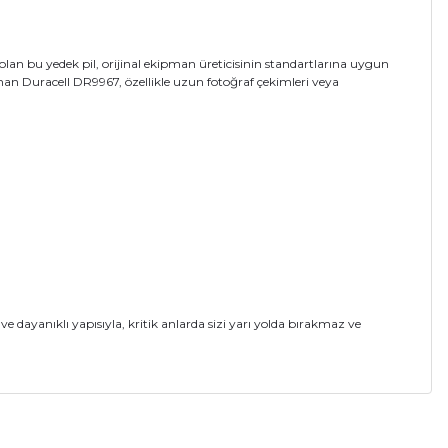
an bu yedek pil, orijinal ekipman üreticisinin standartlarına uygun
sunan Duracell DR9967, özellikle uzun fotoğraf çekimleri veya
 dayanıklı yapısıyla, kritik anlarda sizi yarı yolda bırakmaz ve
a iletebilirsiniz.