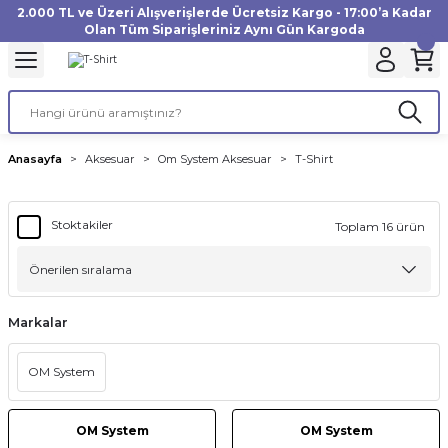
2.000 TL ve Üzeri Alışverişlerde Ücretsiz Kargo - 17:00’a Kadar
Geri Dön
Geri Dön
Geri Dön
Geri Dön
Geri Dön
Geri Dön
Geri Dön
Geri Dön
Geri Dön
Geri Dön
Geri Dön
Geri Dön
Olan Tüm Siparişleriniz Aynı Gün Kargoda
akinesi
ı
Filtre
Aksiyon Kamera
Fotoğraf Kağıdı
Instax Film
f Makinesi
Gimbal
büm
UV Filtre
Aksiyon Kamera Aksesuarları
Inkjet Kağıt
Instax mini Film
Anasayfa
Aksesuar
Om System Aksesuar
T-Shirt
af Makinesi
a
ları
ı
uarları
Polarize Filtre
Minilab Kağıt
Instax Square Film
Stoktakiler
Toplam 16 ürün
 Makinesi
manları
rları
arı
Filtre Kitleri
Termal Kağıt
Instax Wide Film
Makinesi
 Aksesuarları
ND Filtre
Markalar
si Aksesuarları
OM System
 Makinesi
Yazıcısı
OM System
OM System