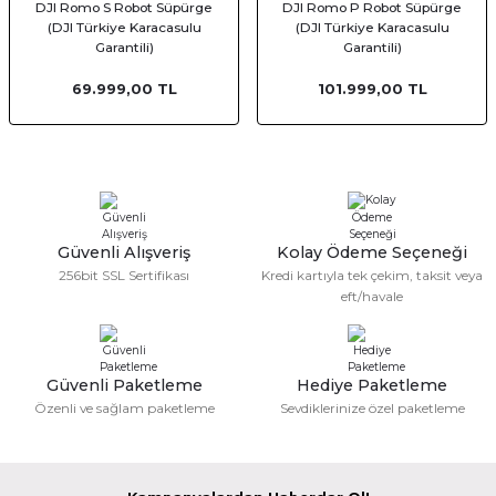
DJI Romo S Robot Süpürge
DJI Romo P Robot Süpürge
af Makinesi
(DJI Türkiye Karacasulu
(DJI Türkiye Karacasulu
Garantili)
Garantili)
69.999,00 TL
101.999,00 TL
Güvenli Alışveriş
Kolay Ödeme Seçeneği
256bit SSL Sertifikası
Kredi kartıyla tek çekim, taksit veya
eft/havale
Güvenli Paketleme
Hediye Paketleme
Özenli ve sağlam paketleme
Sevdiklerinize özel paketleme