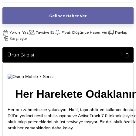
af Makinesi
Gelince Haber Ver
Yorum Yaz
Tavsiye Et
Fiyatı Düşünce Haber Ver
Paylaş
Karşılaştır
Ürün Bilgisi
Her Harekete Odaklanı
Her anı zahmetsizce yakalayın. Hafif, taşınabilir ve kullanıcı dost
DJI'ın yedinci nesil stabilizasyonu ve ActiveTrack 7.0 teknolojisiyle 
akıllı takip yeteneklerini bir üst seviyeye taşıyor. Bir dizi akıllı öz
artık her zamankinden daha kolay.