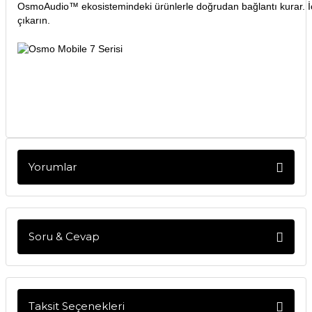
OsmoAudio™ ekosistemindeki ürünlerle doğrudan bağlantı kurar. İçer
çıkarın.
Yorumlar
Bu ürüne ilk yorumu siz yapın!
Soru & Cevap
Yorum Yaz
Ürün hakkında henüz soru sorulmamış.
Taksit Seçenekleri