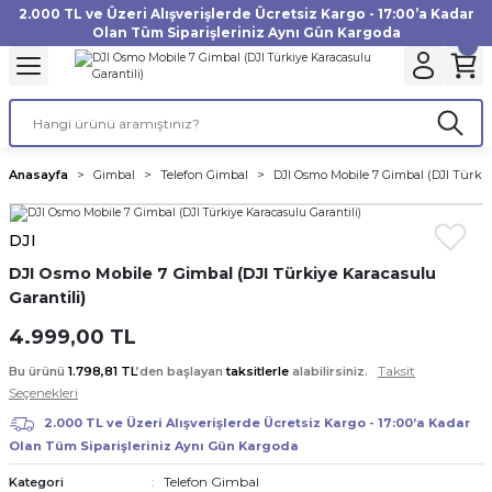
2.000 TL ve Üzeri Alışverişlerde Ücretsiz Kargo - 17:00’a Kadar
Geri Dön
Geri Dön
Geri Dön
Geri Dön
Geri Dön
Geri Dön
Geri Dön
Geri Dön
Geri Dön
Geri Dön
Geri Dön
Geri Dön
Olan Tüm Siparişleriniz Aynı Gün Kargoda
akinesi
ı
Filtre
Aksiyon Kamera
Fotoğraf Kağıdı
Instax Film
f Makinesi
Gimbal
büm
UV Filtre
Aksiyon Kamera Aksesuarları
Inkjet Kağıt
Instax mini Film
Anasayfa
Gimbal
Telefon Gimbal
DJI Osmo Mobile 7 Gimbal (DJI Türkiy
af Makinesi
a
ları
ı
uarları
Polarize Filtre
Minilab Kağıt
Instax Square Film
DJI
 Makinesi
manları
rları
arı
Filtre Kitleri
Termal Kağıt
Instax Wide Film
DJI Osmo Mobile 7 Gimbal (DJI Türkiye Karacasulu
Garantili)
Makinesi
 Aksesuarları
ND Filtre
4.999,00 TL
si Aksesuarları
Taksit
Bu ürünü
1.798,81 TL
’den başlayan
taksitlerle
alabilirsiniz.
Seçenekleri
 Makinesi
2.000 TL ve Üzeri Alışverişlerde Ücretsiz Kargo - 17:00’a Kadar
Olan Tüm Siparişleriniz Aynı Gün Kargoda
Yazıcısı
Telefon Gimbal
Kategori