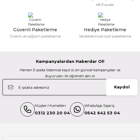
Güzel bir site
eft/havale
DJI
M... N... | 02/01/2026
Gönder
DJI Osmo Mobile 8P Creator Combo
Güvenli Paketleme
Hediye Paketleme
Deneyimini Paylaş
Özenli ve sağlam paketleme
Sevdiklerinize özel paketleme
14.999,00 TL
%7
DJI
Kampanyalardan Haberdar Ol!
DJI Osmo Mobile 8 (DJI Türkiye Karacasulu Garantili)
Hemen E-posta listemize kayıt ol, en güncel kampanyalar ve
duyuruları ilk öğrenen sen ol.
9.395,00 TL
Kaydol
8.699,00 TL
TÜKENDİ
DJI
Müşteri Hizmetleri
WhatsApp Sipariş
DJI Osmo Mobile 8P Standard Combo
0312 230 20 04
0542 642 53 04
14.999,00 TL