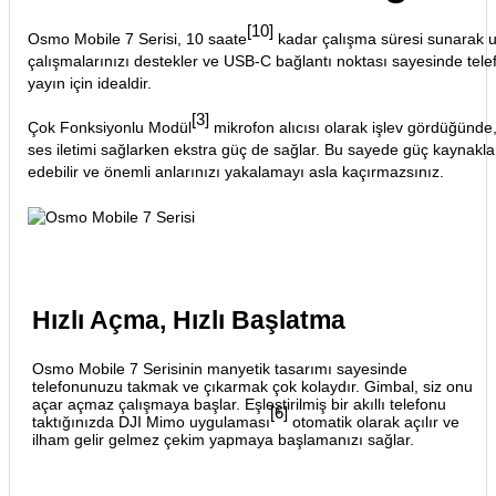
[10]
Osmo Mobile 7 Serisi, 10 saate
kadar çalışma süresi sunarak uzu
çalışmalarınızı destekler ve USB-C bağlantı noktası sayesinde telef
yayın için idealdir.
[3]
Çok Fonksiyonlu Modül
mikrofon alıcısı olarak işlev gördüğünde
ses iletimi sağlarken ekstra güç de sağlar. Bu sayede güç kaynak
edebilir ve önemli anlarınızı yakalamayı asla kaçırmazsınız.
Hızlı Açma, Hızlı Başlatma
Osmo Mobile 7 Serisinin manyetik tasarımı sayesinde
telefonunuzu takmak ve çıkarmak çok kolaydır. Gimbal, siz onu
açar açmaz çalışmaya başlar. Eşleştirilmiş bir akıllı telefonu
[6]
taktığınızda DJI Mimo uygulaması
otomatik olarak açılır ve
ilham gelir gelmez çekim yapmaya başlamanızı sağlar.