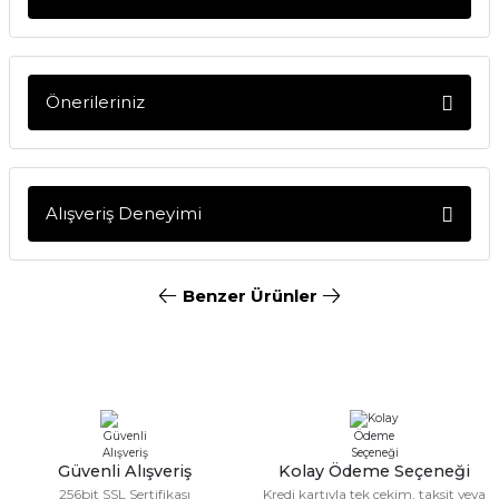
Soru Sor
Önerileriniz
Bu ürünün fiyat bilgisi, resim, ürün açıklamalarında ve
diğer konularda yetersiz gördüğünüz noktaları öneri
formunu kullanarak tarafımıza iletebilirsiniz.
Alışveriş Deneyimi
Görüş ve önerileriniz için teşekkür ederiz.
Bu ürün içerinde şarj cihazı varmı
Ürün resmi kalitesiz, bozuk veya görüntülenemiyor.
Benzer Ürünler
Nuri Sarı | 14/06/2026
Ürün açıklamasında eksik bilgiler bulunuyor.
Ürün bilgilerinde hatalar bulunuyor.
DJI
Teşekkür etmek için yazıyorum,
Ürün fiyatı diğer sitelerden daha pahalı.
dün verdiğim sipariş bugün elime
DJI Osmo Mobile 8P Advanced Tracking Combo
ulaştı
Bu ürüne benzer farklı alternatifler olmalı.
Ramazanda hızlı ve sapasağlam .
Kolay gelsin hayırlı ramazanlar.
Fatma KILIÇ | 28/02/2026
11.799,00 TL
Güvenli Alışveriş
Kolay Ödeme Seçeneği
256bit SSL Sertifikası
Kredi kartıyla tek çekim, taksit veya