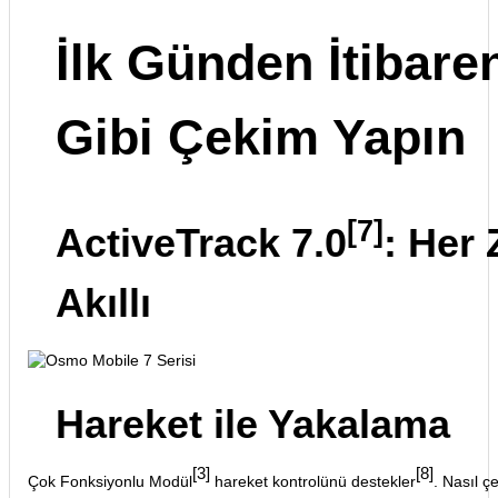
İlk Günden İtibare
Gibi Çekim Yapın
[7]
ActiveTrack 7.0
: Her
Akıllı
Hareket ile Yakalama
[3]
[8]
Çok Fonksiyonlu Modül
hareket kontrolünü destekler
. Nasıl ç