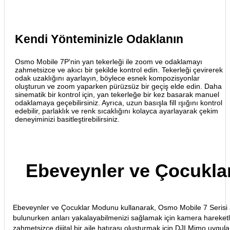
Kendi Yönteminizle Odaklanın
Osmo Mobile 7P'nin yan tekerleği ile zoom ve odaklamayı
zahmetsizce ve akıcı bir şekilde kontrol edin. Tekerleği çevirerek
odak uzaklığını ayarlayın, böylece esnek kompozisyonlar
oluşturun ve zoom yaparken pürüzsüz bir geçiş elde edin. Daha
sinematik bir kontrol için, yan tekerleğe bir kez basarak manuel
odaklamaya geçebilirsiniz. Ayrıca, uzun basışla fill ışığını kontrol
edebilir, parlaklık ve renk sıcaklığını kolayca ayarlayarak çekim
deneyiminizi basitleştirebilirsiniz.
Ebeveynler ve Çocukl
Ebeveynler ve Çocuklar Modunu kullanarak, Osmo Mobile 7 Serisi anı
bulunurken anları yakalayabilmenizi sağlamak için kamera hareketle
zahmetsizce dijital bir aile hatırası oluşturmak için DJI Mimo uygulam