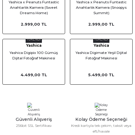
Yashica x Peanuts Funtastic
Yashica x Peanuts Funtastic
af Makinesi
Anahtarlık Kamera (Sweet
Anahtarlık Kamera (Snoopys
Dreams Home)
Summit)
2.999,00 TL
2.999,00 TL
TÜKENDİ
TÜKENDİ
Yashica
Yashica
Yashica Digipix 100 Gümüş
Yashica Digimate Yeşil Dijital
Dijital Fotoğraf Makinesi
Fotoğraf Makinesi
4.499,00 TL
5.499,00 TL
Güvenli Alışveriş
Kolay Ödeme Seçeneği
256bit SSL Sertifikası
Kredi kartıyla tek çekim, taksit veya
eft/havale