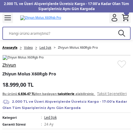
2.000 TL ve Üzeri Alışverişlerde Ücretsiz Kargo - 17:00’a Kadar Olan Tüm
Geri Dön
Geri Dön
Geri Dön
Geri Dön
Geri Dön
Geri Dön
Geri Dön
Geri Dön
Geri Dön
Geri Dön
Geri Dön
Geri Dön
Siparişleriniz Aynı Gün Kargoda
kinesi
Filtre
Aksiyon Kamera
Fotoğraf Kağıdı
Instax Film
f Makinesi
Gimbal
üm
UV Filtre
Aksiyon Kamera Aksesuarları
Inkjet Kağıt
Instax mini Film
Anasayfa
Video
Led Işık
Zhiyun Molus X60Rgb Pro
f Makinesi
arı
arları
Polarize Filtre
Minilab Kağıt
Instax Square Film
Zhiyun
 Makinesi
anları
ları
arı
Filtre Kitleri
Termal Kağıt
Instax Wide Film
Zhiyun Molus X60Rgb Pro
Makinesi
 Aksesuarları
ND Filtre
18.999,00 TL
Taksit Seçenekleri
Bu ürünü
6.836,47 TL
’den başlayan
taksitlerle
alabilirsiniz.
si Aksesuarları
2.000 TL ve Üzeri Alışverişlerde Ücretsiz Kargo - 17:00’a Kadar
Olan Tüm Siparişleriniz Aynı Gün Kargoda
 Makinesi
Led Işık
Kategori
24 Ay
Garanti Süresi
Yazıcısı