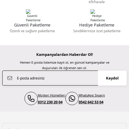
eft/havale
Güzel bir site
Profoto
M... N... | 02/01/2026
Profoto 902022 L600C LED RGB IŞIK
Güvenli Paketleme
Hediye Paketleme
Gönder
Deneyimini Paylaş
Özenli ve sağlam paketleme
Sevdiklerinize özel paketleme
275.400,00 TL
Kampanyalardan Haberdar Ol!
Profoto
Hemen E-posta listemize kayıt ol, en güncel kampanyalar ve
Profoto 902020 L600D DAYLIGHT LED
duyuruları ilk öğrenen sen ol.
Kaydol
210.600,00 TL
Müşteri Hizmetleri
WhatsApp Sipariş
0312 230 20 04
Patona
0542 642 53 04
Patona 4287 Premium Led Tüp Işık Dynamic RC60 RGB