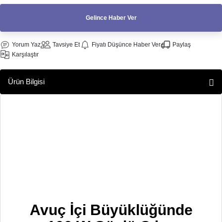
f Makinesi
Gelince Haber Ver
Yorum Yaz
Tavsiye Et
Fiyatı Düşünce Haber Ver
Paylaş
Karşılaştır
Ürün Bilgisi
Avuç İçi Büyüklüğünde