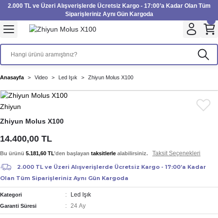
2.000 TL ve Üzeri Alışverişlerde Ücretsiz Kargo - 17:00’a Kadar Olan Tüm
Geri Dön
Geri Dön
Geri Dön
Geri Dön
Geri Dön
Geri Dön
Geri Dön
Geri Dön
Geri Dön
Geri Dön
Geri Dön
Geri Dön
Siparişleriniz Aynı Gün Kargoda
inesi
Filtre
Aksiyon Kamera
Fotoğraf Kağıdı
Instax Film
Makinesi
imbal
UV Filtre
Aksiyon Kamera Aksesuarları
Inkjet Kağıt
Instax mini Film
Anasayfa
Video
Led Işık
Zhiyun Molus X100
 Makinesi
rı
rları
Polarize Filtre
Minilab Kağıt
Instax Square Film
Zhiyun
akinesi
nları
arı
rı
Filtre Kitleri
Termal Kağıt
Instax Wide Film
Zhiyun Molus X100
akinesi
Aksesuarları
ND Filtre
14.400,00 TL
Taksit Seçenekleri
Bu ürünü
5.181,60 TL
’den başlayan
taksitlerle
alabilirsiniz.
i Aksesuarları
2.000 TL ve Üzeri Alışverişlerde Ücretsiz Kargo - 17:00’a Kadar
Olan Tüm Siparişleriniz Aynı Gün Kargoda
Makinesi
Led Işık
Kategori
azıcısı
24 Ay
Garanti Süresi