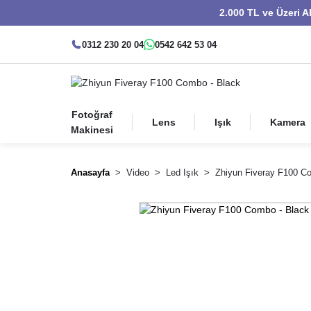
2.000 TL ve Üzeri A
0312 230 20 04
0542 642 53 04
Fotoğraf
Lens
Işık
Kamera
Makinesi
Anasayfa
Video
Led Işık
Zhiyun Fiveray F100 C