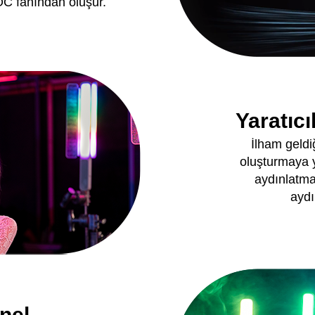
OC fanından oluşur.
Yaratıcı
İlham geldi
oluşturmaya y
aydınlatma 
aydı
nel