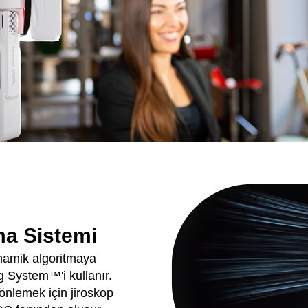
ma Sistemi
namik algoritmaya
g System™'i kullanır.
önlemek için jiroskop