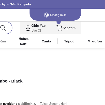
niz Aynı Gün Kargoda
Sipariş Takibi
Giriş Yap
Sepetim
Üye Ol
Hafıza
büm
Çanta
Tripod
Mikrofon
Kartı
mbo - Black
Taksit Seçenekleri
an
taksitlerle
alabilirsiniz.