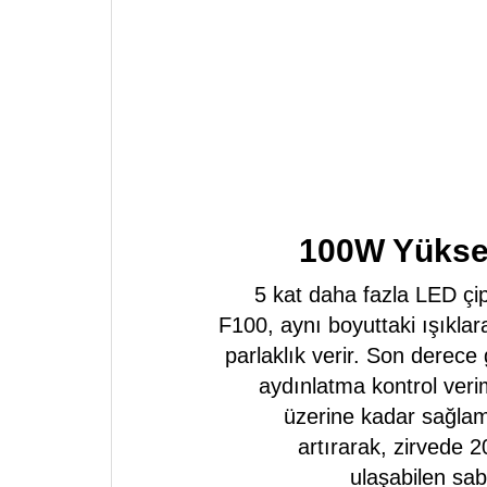
100W Yükse
5 kat daha fazla LED çi
F100, aynı boyuttaki ışıklara
parlaklık verir. Son derece 
aydınlatma kontrol verim
üzerine kadar sağlam
artırarak, zirvede 2
ulaşabilen sabi