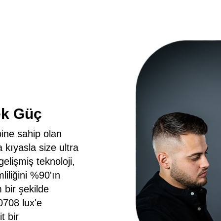
k Güç
pine sahip olan
 kıyasla size ultra
gelişmiş teknoloji,
liliğini %90'ın
 bir şekilde
0708 lux'e
t bir