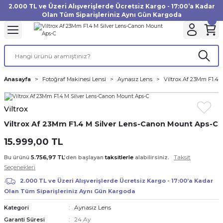
2.000 TL ve Üzeri Alışverişlerde Ücretsiz Kargo - 17:00’a Kadar
Geri Dön
Geri Dön
Geri Dön
Geri Dön
Geri Dön
Geri Dön
Geri Dön
Geri Dön
Geri Dön
Geri Dön
Geri Dön
Geri Dön
Olan Tüm Siparişleriniz Aynı Gün Kargoda
akinesi
ı
Filtre
Aksiyon Kamera
Fotoğraf Kağıdı
Instax Film
f Makinesi
Gimbal
büm
UV Filtre
Aksiyon Kamera Aksesuarları
Inkjet Kağıt
Instax mini Film
Anasayfa
Fotoğraf Makinesi Lensi
Aynasız Lens
Viltrox Af 23Mm F1.4
af Makinesi
a
ları
ı
uarları
Polarize Filtre
Minilab Kağıt
Instax Square Film
Viltrox
 Makinesi
manları
rları
arı
Filtre Kitleri
Termal Kağıt
Instax Wide Film
Viltrox Af 23Mm F1.4 M Silver Lens-Canon Mount Aps-C
Makinesi
 Aksesuarları
ND Filtre
15.999,00 TL
Taksit
Bu ürünü
5.756,97 TL
’den başlayan
taksitlerle
alabilirsiniz.
si Aksesuarları
Seçenekleri
2.000 TL ve Üzeri Alışverişlerde Ücretsiz Kargo - 17:00’a Kadar
 Makinesi
Olan Tüm Siparişleriniz Aynı Gün Kargoda
Aynasız Lens
Kategori
Yazıcısı
24 Ay
Garanti Süresi