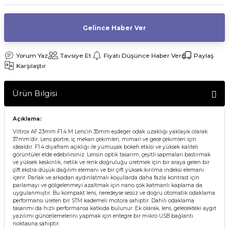
af Makinesi
Gelince Haber Ver
Yorum Yaz
Tavsiye Et
Fiyatı Düşünce Haber Ver
Paylaş
Karşılaştır
Ürün Bilgisi
Açıklama:
Viltrox AF 23mm F1.4 M Lens’in 35mm eşdeğer odak uzaklığı yaklaşık olarak
37mm’dir. Lens portre, iç mekan çekimleri, mimari ve gece çekimleri için
idealdir. F1.4 diyafram açıklığı ile yumuşak bokeh etkisi ve yüksek kaliteli
görüntüler elde edebilirsiniz. Lensin optik tasarım, çeşitli sapmaları bastırmak
ve yüksek keskinlik, netlik ve renk doğruluğu üretmek için bir araya gelen bir
çift ekstra düşük dağılım elemanı ve bir çift yüksek kırılma indeksi elemanı
içerir. Parlak ve arkadan aydınlatmalı koşullarda daha fazla kontrast için
parlamayı ve gölgelenmeyi azaltmak için nano çok katmanlı kaplama da
uygulanmıştır. Bu kompakt lens, neredeyse sessiz ve doğru otomatik odaklama
performansı üreten bir STM kademeli motora sahiptir. Dahili odaklama
tasarımı da hızlı performansa katkıda bulunur. Ek olarak, lens, gelecekteki aygıt
yazılımı güncellemelerini yapmak için entegre bir mikro USB bağlantı
noktasına sahiptir.