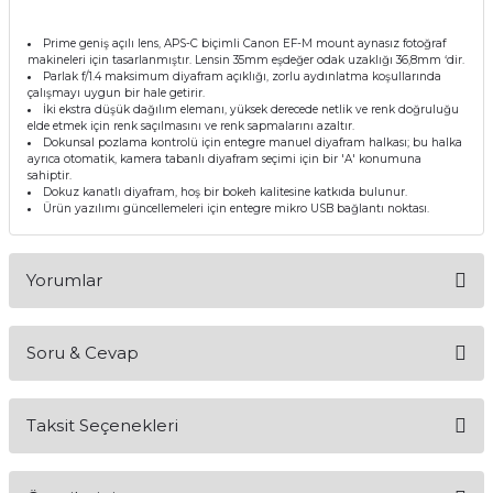
Prime geniş açılı lens, APS-C biçimli Canon EF-M mount aynasız fotoğraf
makineleri için tasarlanmıştır. Lensin 35mm eşdeğer odak uzaklığı 36,8mm ‘dir.
Parlak f/1.4 maksimum diyafram açıklığı, zorlu aydınlatma koşullarında
çalışmayı uygun bir hale getirir.
İki ekstra düşük dağılım elemanı, yüksek derecede netlik ve renk doğruluğu
elde etmek için renk saçılmasını ve renk sapmalarını azaltır.
Dokunsal pozlama kontrolü için entegre manuel diyafram halkası; bu halka
ayrıca otomatik, kamera tabanlı diyafram seçimi için bir 'A' konumuna
sahiptir.
Dokuz kanatlı diyafram, hoş bir bokeh kalitesine katkıda bulunur.
Ürün yazılımı güncellemeleri için entegre mikro USB bağlantı noktası.
Yorumlar
Soru & Cevap
Bu ürüne ilk yorumu siz yapın!
Taksit Seçenekleri
Yorum Yaz
Ürün hakkında henüz soru sorulmamış.