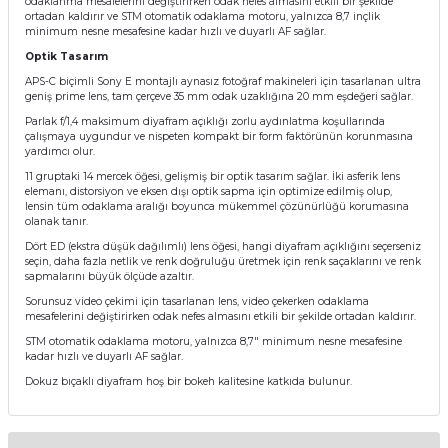
odaklanma mesafelerini değiştirirken odak nefes almasını etkili bir şekilde
ortadan kaldırır ve STM otomatik odaklama motoru, yalnızca 8,7 inçlik
minimum nesne mesafesine kadar hızlı ve duyarlı AF sağlar.
Optik Tasarım
APS-C biçimli Sony E montajlı aynasız fotoğraf makineleri için tasarlanan ultra
geniş prime lens, tam çerçeve 35 mm odak uzaklığına 20 mm eşdeğeri sağlar.
Parlak f/1,4 maksimum diyafram açıklığı zorlu aydınlatma koşullarında
çalışmaya uygundur ve nispeten kompakt bir form faktörünün korunmasına
yardımcı olur.
11 gruptaki 14 mercek öğesi, gelişmiş bir optik tasarım sağlar. İki asferik lens
elemanı, distorsiyon ve eksen dışı optik sapma için optimize edilmiş olup,
lensin tüm odaklama aralığı boyunca mükemmel çözünürlüğü korumasına
olanak tanır.
Dört ED (ekstra düşük dağılımlı) lens öğesi, hangi diyafram açıklığını seçerseniz
seçin, daha fazla netlik ve renk doğruluğu üretmek için renk saçaklarını ve renk
sapmalarını büyük ölçüde azaltır.
Sorunsuz video çekimi için tasarlanan lens, video çekerken odaklama
mesafelerini değiştirirken odak nefes almasını etkili bir şekilde ortadan kaldırır.
STM otomatik odaklama motoru, yalnızca 8,7" minimum nesne mesafesine
kadar hızlı ve duyarlı AF sağlar.
Dokuz bıçaklı diyafram hoş bir bokeh kalitesine katkıda bulunur.