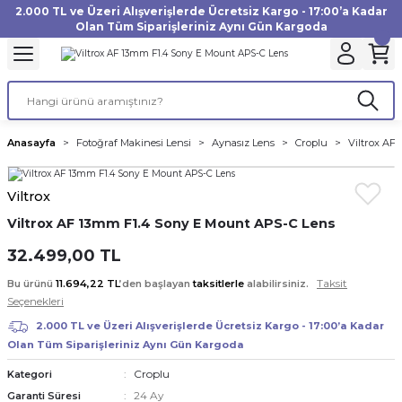
2.000 TL ve Üzeri Alışverişlerde Ücretsiz Kargo - 17:00’a Kadar
Geri Dön
Geri Dön
Geri Dön
Geri Dön
Geri Dön
Geri Dön
Geri Dön
Geri Dön
Geri Dön
Geri Dön
Geri Dön
Geri Dön
Olan Tüm Siparişleriniz Aynı Gün Kargoda
akinesi
ı
Filtre
Aksiyon Kamera
Fotoğraf Kağıdı
Instax Film
f Makinesi
Gimbal
büm
UV Filtre
Aksiyon Kamera Aksesuarları
Inkjet Kağıt
Instax mini Film
Anasayfa
Fotoğraf Makinesi Lensi
Aynasız Lens
Croplu
Viltrox AF
af Makinesi
a
ları
ı
uarları
Polarize Filtre
Minilab Kağıt
Instax Square Film
Viltrox
 Makinesi
manları
rları
arı
Filtre Kitleri
Termal Kağıt
Instax Wide Film
Viltrox AF 13mm F1.4 Sony E Mount APS-C Lens
Makinesi
 Aksesuarları
ND Filtre
32.499,00 TL
Taksit
Bu ürünü
11.694,22 TL
’den başlayan
taksitlerle
alabilirsiniz.
si Aksesuarları
Seçenekleri
2.000 TL ve Üzeri Alışverişlerde Ücretsiz Kargo - 17:00’a Kadar
 Makinesi
Olan Tüm Siparişleriniz Aynı Gün Kargoda
Croplu
Kategori
Yazıcısı
24 Ay
Garanti Süresi