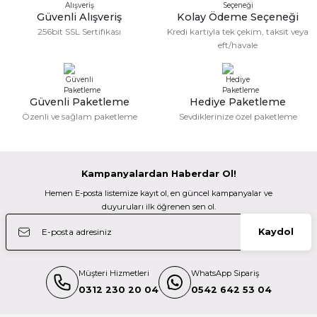
Ürün fiyatı diğer sitelerden daha pahalı.
Güvenli Alışveriş
Kolay Ödeme Seçeneği
Bu ürüne benzer farklı alternatifler olmalı.
Fatma KILIÇ | 28/02/2026
256bit SSL Sertifikası
Kredi kartıyla tek çekim, taksit veya
36.799,00 TL
eft/havale
Güzel bir site
TÜKENDİ
Viltrox
M... N... | 02/01/2026
Viltrox AF 56mm F1.7 Air Nikon Z Mount APS-C Lens
Güvenli Paketleme
Hediye Paketleme
Gönder
Özenli ve sağlam paketleme
Sevdiklerinize özel paketleme
Deneyimini Paylaş
10.499,00 TL
TÜKENDİ
Kampanyalardan Haberdar Ol!
Viltrox
Hemen E-posta listemize kayıt ol, en güncel kampanyalar ve
Viltrox AF 56mm F1.7 Air Sony E Mount APS-C Lens
duyuruları ilk öğrenen sen ol.
Kaydol
10.999,00 TL
Müşteri Hizmetleri
WhatsApp Sipariş
TÜKENDİ
Viltrox
0312 230 20 04
0542 642 53 04
Viltrox AF 35mm F1.7 Air XF Fujifilm APS-C Lens