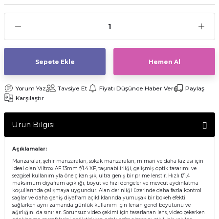
af Makinesi
Sepete Ekle
Hemen Al
Yorum Yaz
Tavsiye Et
Fiyatı Düşünce Haber Ver
Paylaş
Karşılaştır
Ürün Bilgisi
Açıklamalar:
Manzaralar, şehir manzaraları, sokak manzaraları, mimari ve daha fazlası için
ideal olan Viltrox AF 13mm f/1.4 XF, taşınabilirliği, gelişmiş optik tasarımı ve
sezgisel kullanımıyla öne çıkan şık, ultra geniş bir prime lenstir. Hızlı f/1,4
maksimum diyafram açıklığı, boyut ve hızı dengeler ve mevcut aydınlatma
koşullarında çalışmaya uygundur. Alan derinliği üzerinde daha fazla kontrol
sağlar ve daha geniş diyafram açıklıklarında yumuşak bir bokeh efekti
sağlarken aynı zamanda günlük kullanım için lensin genel boyutunu ve
ağırlığını da sınırlar. Sorunsuz video çekimi için tasarlanan lens, video çekerken