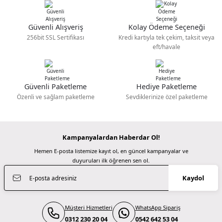
Ürün bilgilerinde hatalar bulunuyor.
Portkeys Pt5 ii 5 inch Monitor
Viltrox Dc-X3 Monitör
Ramazanda hızlı ve sapasağlam . Kolay
gelsin hayırlı ramazanlar.
Ürün fiyatı diğer sitelerden daha pahalı.
Güvenli Alışveriş
Kolay Ödeme Seçeneği
Bu ürüne benzer farklı alternatifler olmalı.
Fatma KILIÇ | 28/02/2026
256bit SSL Sertifikası
Kredi kartıyla tek çekim, taksit veya
10.999,00 TL
23.499,00 TL
eft/havale
Güzel bir site
TÜKENDİ
TÜKENDİ
Portkeys
Portkeys
M... N... | 02/01/2026
Portkeys Lh7H Monitor
Portkeys Pt6 5.2 inch Monitor
Güvenli Paketleme
Hediye Paketleme
Gönder
Deneyimini Paylaş
Özenli ve sağlam paketleme
Sevdiklerinize özel paketleme
23.999,96 TL
13.199,96 TL
TÜKENDİ
Kampanyalardan Haberdar Ol!
Portkeys
Hemen E-posta listemize kayıt ol, en güncel kampanyalar ve
Portkeys Bm5 III Wr 5.5 inch Monitor
duyuruları ilk öğrenen sen ol.
Kaydol
29.999,00 TL
Müşteri Hizmetleri
WhatsApp Sipariş
TÜKENDİ
Portkeys
0312 230 20 04
0542 642 53 04