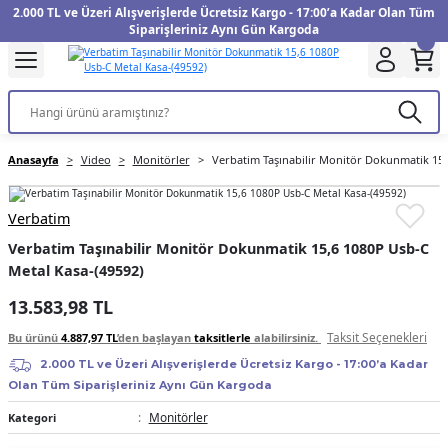
2.000 TL ve Üzeri Alışverişlerde Ücretsiz Kargo - 17:00’a Kadar Olan Tüm
Geri Dön
Geri Dön
Geri Dön
Geri Dön
Geri Dön
Geri Dön
Geri Dön
Geri Dön
Geri Dön
Geri Dön
Geri Dön
Geri Dön
Siparişleriniz Aynı Gün Kargoda
kinesi
Filtre
Aksiyon Kamera
Fotoğraf Kağıdı
Instax Film
f Makinesi
Gimbal
üm
UV Filtre
Aksiyon Kamera Aksesuarları
Inkjet Kağıt
Instax mini Film
Anasayfa
Video
Monitörler
Verbatim Taşınabilir Monitör Dokunmatik 15,
f Makinesi
arı
arları
Polarize Filtre
Minilab Kağıt
Instax Square Film
Verbatim
 Makinesi
anları
ları
arı
Filtre Kitleri
Termal Kağıt
Instax Wide Film
Verbatim Taşınabilir Monitör Dokunmatik 15,6 1080P Usb-C
Metal Kasa-(49592)
Makinesi
 Aksesuarları
ND Filtre
13.583,98 TL
si Aksesuarları
Taksit Seçenekleri
Bu ürünü
4.887,97 TL
’den başlayan
taksitlerle
alabilirsiniz.
2.000 TL ve Üzeri Alışverişlerde Ücretsiz Kargo - 17:00’a Kadar
 Makinesi
Olan Tüm Siparişleriniz Aynı Gün Kargoda
Monitörler
Kategori
Yazıcısı