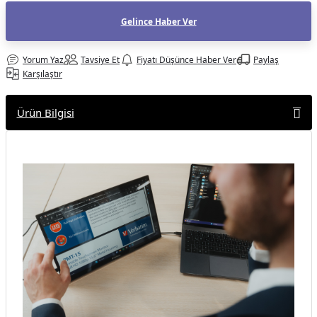
af Makinesi
Gelince Haber Ver
Yorum Yaz
Tavsiye Et
Fiyatı Düşünce Haber Ver
Paylaş
Karşılaştır
Ürün Bilgisi