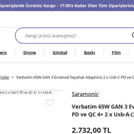
lışverişlerde Ücretsiz Kargo - 17:00’a Kadar Olan Tüm Siparişleri
era
Drone
Gimbal
Baskı
Film
rizler
Verbatim 65W GAN 3 Evrensel Seyahat Adaptörü 2 x Usb-C PD ve Q
Saramonic
Verbatim 65W GAN 3 Ev
PD ve QC 4+ 2 x Usb-A-(
2.732,00 TL