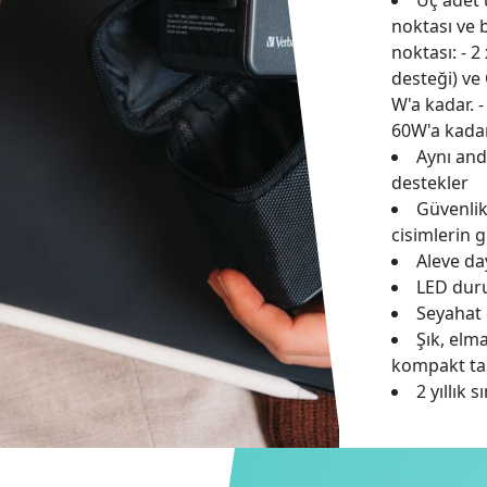
Üç adet u
noktası ve 
noktası: - 
desteği) ve 
W'a kadar. -
60W'a kadar
Aynı and
destekler
Güvenlik
cisimlerin 
Aleve da
LED dur
Seyahat 
Şık, elm
kompakt ta
2 yıllık 