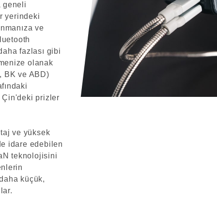
 geneli
r yerindeki
lanmanıza ve
Bluetooth
daha fazlası gibi
etmenize olanak
AB, BK ve ABD)
afındaki
 Çin'deki prizler
taj ve yüksek
lde idare edebilen
aN teknolojisini
enlerin
n daha küçük,
lar.