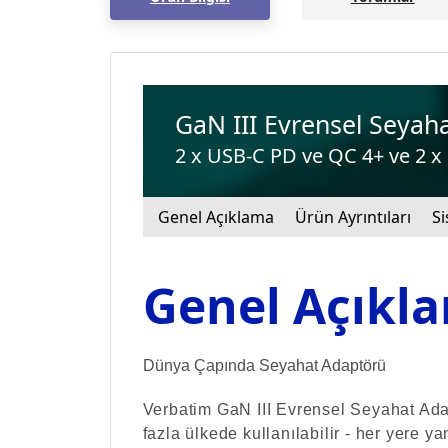
GaN III Evrensel Seyah
2 x USB-C PD ve QC 4+ ve 2 x 
Genel Açıklama
Ürün Ayrıntıları
Si
Genel Açıkl
Dünya Çapında Seyahat Adaptörü
Verbatim GaN III Evrensel Seyahat Ad
fazla ülkede kullanılabilir - her yere y