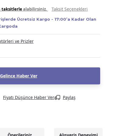
Taksit Seçenekleri
n
taksitlerle
alabilirsiniz.
rişlerde Ücretsiz Kargo - 17:00’a Kadar Olan
 Kargoda
örleri ve Prizler
Gelince Haber Ver
Fiyatı Düşünce Haber Ver
Paylaş
Önerileriniz
Alışveriş Deneyimi