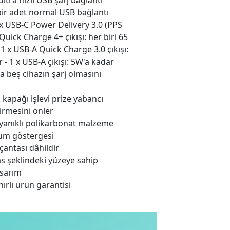
ltra hızlı USB şarj bağlantı
bir adet normal USB bağlantı
2 x USB-C Power Delivery 3.0 (PPS
Quick Charge 4+ çıkışı: her biri 65
 1 x USB-A Quick Charge 3.0 çıkışı:
 - 1 x USB-A çıkışı: 5W'a kadar
a beş cihazın şarj olmasını
 kapağı işlevi prize yabancı
girmesini önler
yanıklı polikarbonat malzeme
um göstergesi
çantası dâhildir
as şeklindeki yüzeye sahip
sarım
sınırlı ürün garantisi