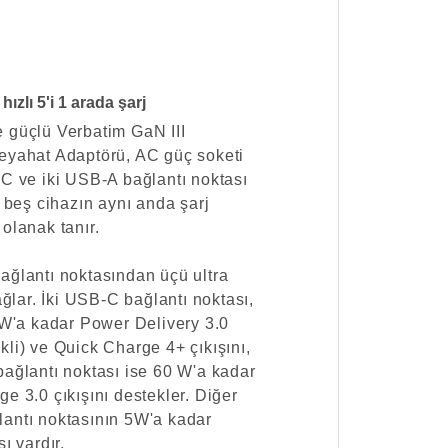
ızlı 5'i 1 arada şarj
 güçlü Verbatim GaN III
eyahat Adaptörü, AC güç soketi
-C ve iki USB-A bağlantı noktası
a beş cihazın aynı anda şarj
olanak tanır.
ağlantı noktasından üçü ultra
sağlar. İki USB-C bağlantı noktası,
 W'a kadar Power Delivery 3.0
li) ve Quick Charge 4+ çıkışını,
bağlantı noktası ise 60 W'a kadar
e 3.0 çıkışını destekler. Diğer
antı noktasının 5W'a kadar
ı vardır.