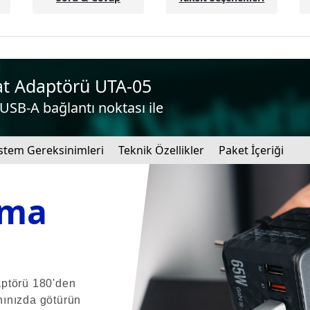
at Adaptörü UTA-05
USB-A bağlantı noktası ile
stem Gereksinimleri
Teknik Özellikler
Paket İçeriği
ama
aptörü 180'den
anınızda götürün