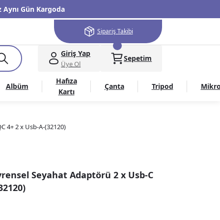
niz Aynı Gün Kargoda
Sipariş Takibi
Giriş Yap
Sepetim
Üye Ol
Hafıza
Albüm
Çanta
Tripod
Mikr
Kartı
C 4+ 2 x Usb-A-(32120)
rensel Seyahat Adaptörü 2 x Usb-C
32120)