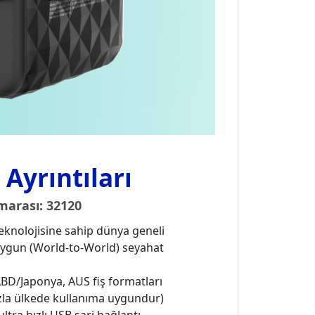
Ayrıntıları
arası: 32120
teknolojisine sahip dünya geneli
uygun (World-to-World) seyahat
ABD/Japonya, AUS fiş formatları
zla ülkede kullanıma uygundur)