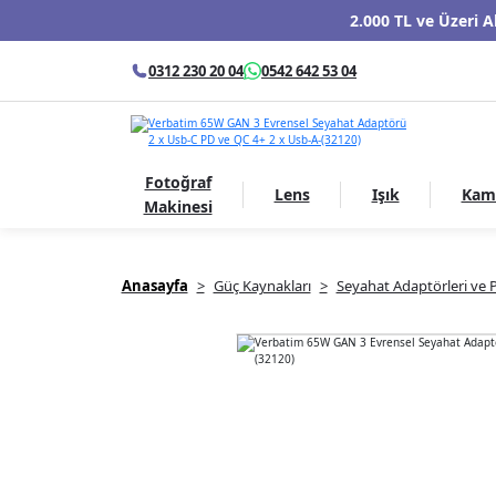
2.000 TL ve Üzeri A
0312 230 20 04
0542 642 53 04
Fotoğraf
Lens
Işık
Kam
Makinesi
Anasayfa
Güç Kaynakları
Seyahat Adaptörleri ve P