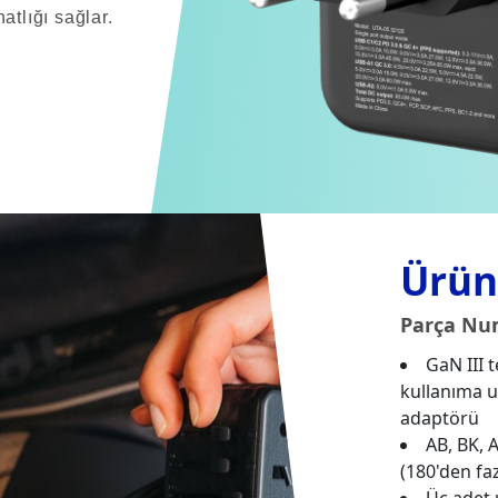
atlığı sağlar.
Ürün 
Parça Num
GaN III 
kullanıma 
adaptörü
AB, BK, 
(180'den fa