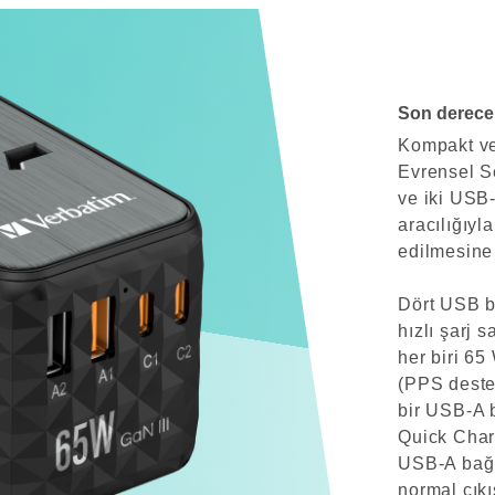
Son derece h
Kompakt ve
Evrensel S
ve iki USB
aracılığıyl
edilmesine 
Dört USB b
hızlı şarj 
her biri 65
(PPS destek
bir USB-A 
Quick Charg
USB-A bağl
normal çıkış