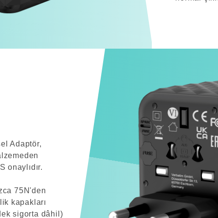
el Adaptör,
malzemeden
 onaylıdır.
ızca 75N'den
lik kapakları
ek sigorta dâhil)