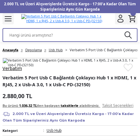
2.000 TL ve Üzeri Alışverişlerde Ücretsiz Kargo - 17:00’a Kadar Olan Tüm
Geri Dön
Geri Dön
Geri Dön
Geri Dön
Geri Dön
Geri Dön
Geri Dön
Geri Dön
Geri Dön
Geri Dön
Geri Dön
Geri Dön
Siparişleriniz Aynı Gün Kargoda
kinesi
Filtre
Aksiyon Kamera
Fotoğraf Kağıdı
Instax Film
f Makinesi
Gimbal
üm
UV Filtre
Aksiyon Kamera Aksesuarları
Inkjet Kağıt
Instax mini Film
Anasayfa
Depolama
Usb Hub
Verbatim 5 Port Usb C Bağlantılı Çoklayıcı 
f Makinesi
arı
arları
Polarize Filtre
Minilab Kağıt
Instax Square Film
Verbatim
 Makinesi
anları
ları
arı
Filtre Kitleri
Termal Kağıt
Instax Wide Film
Verbatim 5 Port Usb C Bağlantılı Çoklayıcı Hub 1 x HDMI, 1 x
RJ45, 2 x Usb-A 3.0, 1 x Usb-C PD-(32150)
Makinesi
 Aksesuarları
ND Filtre
2.880,00 TL
si Aksesuarları
Taksit Seçenekleri
Bu ürünü
1.036,32 TL
’den başlayan
taksitlerle
alabilirsiniz.
2.000 TL ve Üzeri Alışverişlerde Ücretsiz Kargo - 17:00’a Kadar
 Makinesi
Olan Tüm Siparişleriniz Aynı Gün Kargoda
Usb Hub
Kategori
Yazıcısı