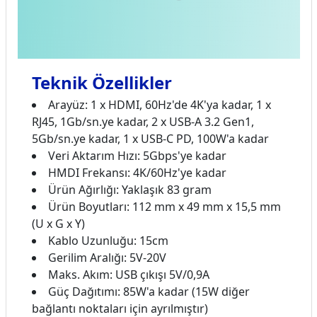
Teknik Özellikler
Arayüz: 1 x HDMI, 60Hz'de 4K'ya kadar, 1 x
RJ45, 1Gb/sn.ye kadar, 2 x USB-A 3.2 Gen1,
5Gb/sn.ye kadar, 1 x USB-C PD, 100W'a kadar
Veri Aktarım Hızı: 5Gbps'ye kadar
HMDI Frekansı: 4K/60Hz'ye kadar
Ürün Ağırlığı: Yaklaşık 83 gram
Ürün Boyutları: 112 mm x 49 mm x 15,5 mm
(U x G x Y)
Kablo Uzunluğu: 15cm
Gerilim Aralığı: 5V-20V
Maks. Akım: USB çıkışı 5V/0,9A
Güç Dağıtımı: 85W'a kadar (15W diğer
bağlantı noktaları için ayrılmıştır)