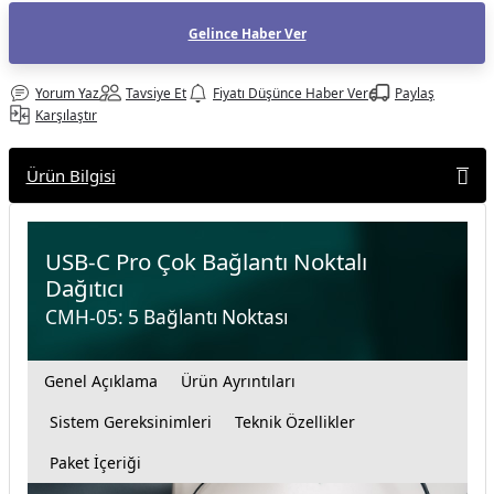
af Makinesi
Gelince Haber Ver
Yorum Yaz
Tavsiye Et
Fiyatı Düşünce Haber Ver
Paylaş
Karşılaştır
Ürün Bilgisi
USB-C Pro Çok Bağlantı Noktalı
Dağıtıcı
CMH-05: 5 Bağlantı Noktası
Genel Açıklama
Ürün Ayrıntıları
Sistem Gereksinimleri
Teknik Özellikler
Paket İçeriği