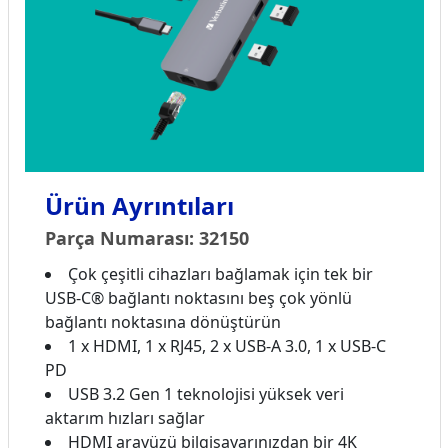
Ürün Ayrıntıları
Parça Numarası: 32150
Çok çeşitli cihazları bağlamak için tek bir
USB-C® bağlantı noktasını beş çok yönlü
bağlantı noktasına dönüştürün
1 x HDMI, 1 x RJ45, 2 x USB-A 3.0, 1 x USB-C
PD
USB 3.2 Gen 1 teknolojisi yüksek veri
aktarım hızları sağlar
HDMI arayüzü bilgisayarınızdan bir 4K