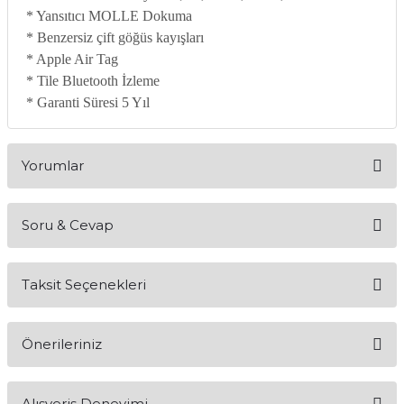
* Yansıtıcı MOLLE Dokuma
* Benzersiz çift göğüs kayışları
* Apple Air Tag
* Tile Bluetooth İzleme
* Garanti Süresi 5 Yıl
Yorumlar
Soru & Cevap
Bu ürüne ilk yorumu siz yapın!
Taksit Seçenekleri
Yorum Yaz
Ürün hakkında henüz soru sorulmamış.
Önerileriniz
Soru Sor
Bu ürünün fiyat bilgisi, resim, ürün açıklamalarında ve diğer
Alışveriş Deneyimi