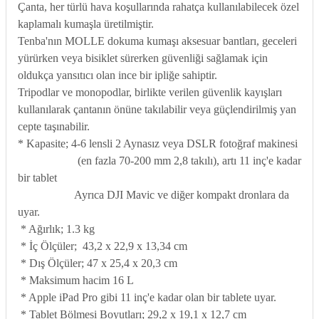
Çanta, her türlü hava koşullarında rahatça kullanılabilecek özel
kaplamalı kumaşla üretilmiştir.
Tenba'nın MOLLE dokuma kumaşı aksesuar bantları, geceleri
yürürken veya bisiklet sürerken güvenliği sağlamak için
oldukça yansıtıcı olan ince bir ipliğe sahiptir.
Tripodlar ve monopodlar, birlikte verilen güvenlik kayışları
kullanılarak çantanın önüne takılabilir veya güçlendirilmiş yan
cepte taşınabilir.
* Kapasite; 4-6 lensli 2 Aynasız veya DSLR fotoğraf makinesi
(en fazla 70-200 mm 2,8 takılı), artı 11 inç'e kadar
bir tablet
Ayrıca DJI Mavic ve diğer kompakt dronlara da
uyar.
* Ağırlık; 1.3 kg
* İç Ölçüler; 43,2 x 22,9 x 13,34 cm
* Dış Ölçüler; 47 x 25,4 x 20,3 cm
* Maksimum hacim 16 L
* Apple iPad Pro gibi 11 inç'e kadar olan bir tablete uyar.
* Tablet Bölmesi Boyutları; 29,2 x 19,1 x 12,7 cm