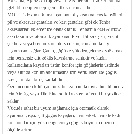
Bu çanta; Apple AirTag veya Tile Bluetooth Tracker bulunan
gizli bir neopren cep içeren ilk sırt çantasıdır.
MOLLE dokuma kumaı, çantanın dış kısmına lens kapsülleri,
pil ve aksesuar çantaları ve kart çantaları gibi ek Tenba
aksesuarları eklemenize olanak tanır. Tenba'nın özel Airflow
askı takımı ve otomatik ayarlanan Pivot-Fit kayışları, vücut
şekliniz veya boyunuz ne olursa olsun, çantanın kolay
taşınmasını sağlar. Çanta, göğüste yük dengelemesi sağlamak
için benzersiz çift göğüs kayışlarına sahiptir ve kadın
kullanıcıların kayışları üstün konfor için göğüslerin üstünde
veya altında konumlandırmasına izin verir. İstenirse göğüs
kayışlarından biri çıkarılabilir.
Özel neopren kılıf, çantanızı her zaman, kolayca bulabilmeniz
için AirTag veya Tile Bluetooth Tracker'ı güvenli bir şekilde
saklar.
Vücuda rahat bir uyum sağlamak için otomatik olarak
ayarlanan, eşsiz çift göğüs kayışları, hem erkek hem de kadın
kullanıcılar için yük dengelemeyi göğüs boyunca önemli
ölçüde artırır.