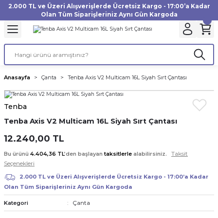
2.000 TL ve Üzeri Alışverişlerde Ücretsiz Kargo - 17:00’a Kadar
Geri Dön
Geri Dön
Geri Dön
Geri Dön
Geri Dön
Geri Dön
Geri Dön
Geri Dön
Geri Dön
Geri Dön
Geri Dön
Geri Dön
Olan Tüm Siparişleriniz Aynı Gün Kargoda
akinesi
ı
Filtre
Aksiyon Kamera
Fotoğraf Kağıdı
Instax Film
f Makinesi
Gimbal
büm
UV Filtre
Aksiyon Kamera Aksesuarları
Inkjet Kağıt
Instax mini Film
Anasayfa
Çanta
Tenba Axis V2 Multicam 16L Siyah Sırt Çantası
af Makinesi
a
ları
ı
uarları
Polarize Filtre
Minilab Kağıt
Instax Square Film
Tenba
 Makinesi
manları
rları
arı
Filtre Kitleri
Termal Kağıt
Instax Wide Film
Tenba Axis V2 Multicam 16L Siyah Sırt Çantası
Makinesi
 Aksesuarları
ND Filtre
12.240,00 TL
Taksit
Bu ürünü
4.404,36 TL
’den başlayan
taksitlerle
alabilirsiniz.
si Aksesuarları
Seçenekleri
2.000 TL ve Üzeri Alışverişlerde Ücretsiz Kargo - 17:00’a Kadar
 Makinesi
Olan Tüm Siparişleriniz Aynı Gün Kargoda
Çanta
Kategori
Yazıcısı