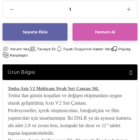
af Makinesi
Sepete Ekle
Hemen Al
Yorum Yaz
Tavsiye Et
Fiyatı Düşünce Haber Ver
Paylaş
Karşılaştır
Ürün Bilgisi
Tenba Axis V2 Multicam Siyah Sırt Çantası 16L
Tenba’dan günün koşulları ve değişen ekipmanlara uygun
olarak geliştirilmiş Axis V2 Sırt Çantası.
Profesyoneller, içerik oluşturucuları, fotoğrafçılar ve film
yapımcıları için tasarlanmıştır. İki DSLR ya da aynasız kamera,
altı adet 2.8 ve zoom lens, kompakt bir dron ve 11” tablet
taşıma kapasitesindedir.