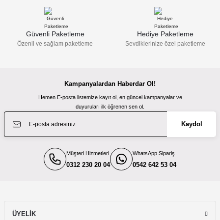
Güzel bir site
Viltrox
M... N... | 02/01/2026
Viltrox AF 35mm F1.2 Lab Nikon Z Mount Full Frame Lens
Güvenli Paketleme
Hediye Paketleme
Özenli ve sağlam paketleme
Sevdiklerinize özel paketleme
Gönder
Deneyimini Paylaş
62.998,99 TL
Kampanyalardan Haberdar Ol!
Viltrox
Hemen E-posta listemize kayıt ol, en güncel kampanyalar ve
Viltrox AF 50mm F1.4 Pro for Nikon Z Mount
duyuruları ilk öğrenen sen ol.
Kaydol
37.799,00 TL
Müşteri Hizmetleri
WhatsApp Sipariş
0312 230 20 04
Viltrox
0542 642 53 04
Viltrox AF 14mm F4 Air FE Nikon Z Mount Full Frame Lens
11.999,00 TL
ÜYELİK