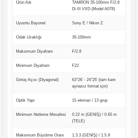
Ürün Adı
TAMRON 35-100mm F/2.8
Di III VXD (Model A078)
Uyumlu Bayonet
Sony E / Nikon Z
Odak Uzaklığı
35-100mm
Maksimum Diyafram
F/2.8
Minimum Diyafram
F22
Görüş Açısı (Diyagonal)
63°26′ - 24°25′ (tam kare
aynasız format için)
Optik Yapı
15 eleman / 13 grup
Minimum Netleme Mesafesi
0.22 m (GENİŞ) / 0.65 m
(TELE)
Maksimum Büyütme Oranı
1:3.3 (GENİŞ) / 1:5.9