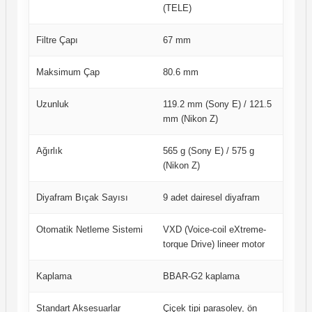
(TELE)
Filtre Çapı
67 mm
Maksimum Çap
80.6 mm
Uzunluk
119.2 mm (Sony E) / 121.5
mm (Nikon Z)
Ağırlık
565 g (Sony E) / 575 g
(Nikon Z)
Diyafram Bıçak Sayısı
9 adet dairesel diyafram
Otomatik Netleme Sistemi
VXD (Voice-coil eXtreme-
torque Drive) lineer motor
Kaplama
BBAR-G2 kaplama
Standart Aksesuarlar
Çiçek tipi parasoley, ön