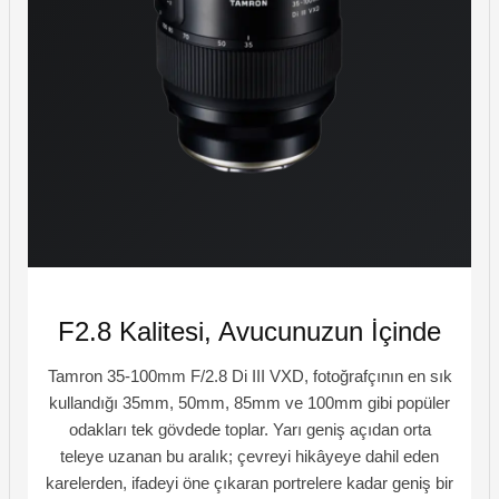
F2.8 Kalitesi, Avucunuzun İçinde
Tamron 35-100mm F/2.8 Di III VXD, fotoğrafçının en sık
kullandığı 35mm, 50mm, 85mm ve 100mm gibi popüler
odakları tek gövdede toplar. Yarı geniş açıdan orta
teleye uzanan bu aralık; çevreyi hikâyeye dahil eden
karelerden, ifadeyi öne çıkaran portrelere kadar geniş bir