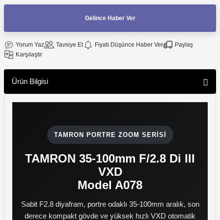
Gelince Haber Ver
f Makinesi
Yorum Yaz
Tavsiye Et
Fiyatı Düşünce Haber Ver
Paylaş
Karşılaştır
Ürün Bilgisi
TAMRON PORTRE ZOOM SERISI
TAMRON 35-100mm F/2.8 Di III
VXD
Model A078
Sabit F2.8 diyafram, portre odaklı 35-100mm aralık, son
derece kompakt gövde ve yüksek hızlı VXD otomatik