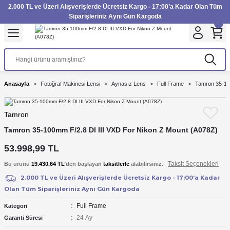
2.000 TL ve Üzeri Alışverişlerde Ücretsiz Kargo - 17:00’a Kadar Olan Tüm
Geri Dön
Geri Dön
Geri Dön
Geri Dön
Geri Dön
Geri Dön
Geri Dön
Geri Dön
Geri Dön
Geri Dön
Geri Dön
Geri Dön
Siparişleriniz Aynı Gün Kargoda
inesi
Filtre
Aksiyon Kamera
Fotoğraf Kağıdı
Instax Film
Makinesi
imbal
UV Filtre
Aksiyon Kamera Aksesuarları
Inkjet Kağıt
Instax mini Film
Anasayfa
Fotoğraf Makinesi Lensi
Aynasız Lens
Full Frame
Tamron 35-10
 Makinesi
rı
rları
Polarize Filtre
Minilab Kağıt
Instax Square Film
Tamron
akinesi
nları
arı
rı
Filtre Kitleri
Termal Kağıt
Instax Wide Film
Tamron 35-100mm F/2.8 DI III VXD For Nikon Z Mount (A078Z)
53.998,99 TL
akinesi
Aksesuarları
ND Filtre
Taksit Seçenekleri
Bu ürünü
19.430,64 TL
’den başlayan
taksitlerle
alabilirsiniz.
i Aksesuarları
2.000 TL ve Üzeri Alışverişlerde Ücretsiz Kargo - 17:00’a Kadar
Olan Tüm Siparişleriniz Aynı Gün Kargoda
Makinesi
Full Frame
Kategori
24 Ay
Garanti Süresi
azıcısı