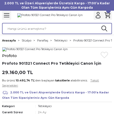
2.000 TL ve Üzeri Alışverişlerde Ücretsiz Kargo - 17:00’a Kadar
Geri Dön
Geri Dön
Geri Dön
Geri Dön
Geri Dön
Geri Dön
Geri Dön
Geri Dön
Geri Dön
Geri Dön
Geri Dön
Geri Dön
Olan Tüm Siparişleriniz Aynı Gün Kargoda
akinesi
ı
Filtre
Aksiyon Kamera
Fotoğraf Kağıdı
Instax Film
f Makinesi
Gimbal
büm
UV Filtre
Aksiyon Kamera Aksesuarları
Inkjet Kağıt
Instax mini Film
Anasayfa
Stüdyo
Paraflaş
Tetikleyici
Profoto 901321 Connect Pro Tet
af Makinesi
a
ları
ı
uarları
Polarize Filtre
Minilab Kağıt
Instax Square Film
Profoto
 Makinesi
manları
rları
arı
Filtre Kitleri
Termal Kağıt
Instax Wide Film
Profoto 901321 Connect Pro Tetikleyici Canon İçin
Makinesi
 Aksesuarları
ND Filtre
29.160,00 TL
Taksit
Bu ürünü
10.492,74 TL
’den başlayan
taksitlerle
alabilirsiniz.
si Aksesuarları
Seçenekleri
2.000 TL ve Üzeri Alışverişlerde Ücretsiz Kargo - 17:00’a Kadar
 Makinesi
Olan Tüm Siparişleriniz Aynı Gün Kargoda
Tetikleyici
Kategori
Yazıcısı
24 Ay
Garanti Süresi