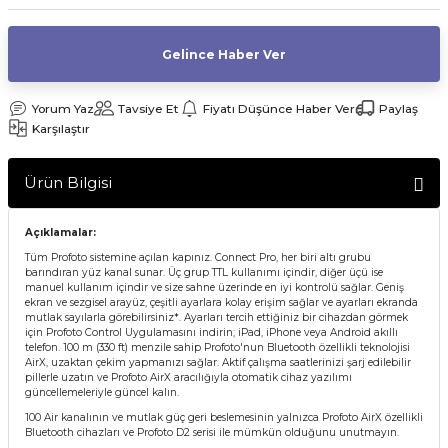
af Makinesi
Gelince Haber Ver
Yorum Yaz
Tavsiye Et
Fiyatı Düşünce Haber Ver
Paylaş
Karşılaştır
Ürün Bilgisi
Açıklamalar:
Tüm Profoto sistemine açılan kapınız. Connect Pro, her biri altı grubu
barındıran yüz kanal sunar. Üç grup TTL kullanımı içindir, diğer üçü ise
manuel kullanım içindir ve size sahne üzerinde en iyi kontrolü sağlar. Geniş
ekran ve sezgisel arayüz, çeşitli ayarlara kolay erişim sağlar ve ayarları ekranda
mutlak sayılarla görebilirsiniz*. Ayarları tercih ettiğiniz bir cihazdan görmek
için Profoto Control Uygulamasını indirin; iPad, iPhone veya Android akıllı
telefon. 100 m (330 ft) menzile sahip Profoto'nun Bluetooth özellikli teknolojisi
AirX, uzaktan çekim yapmanızı sağlar. Aktif çalışma saatlerinizi şarj edilebilir
pillerle uzatın ve Profoto AirX aracılığıyla otomatik cihaz yazılımı
güncellemeleriyle güncel kalın.
100 Air kanalının ve mutlak güç geri beslemesinin yalnızca Profoto AirX özellikli
Bluetooth cihazları ve Profoto D2 serisi ile mümkün olduğunu unutmayın.