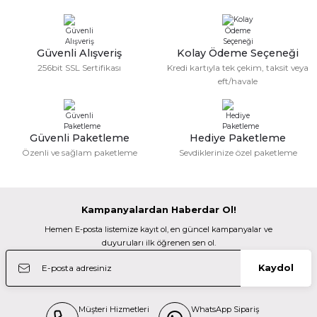
Profoto
Teşekkür etmek için yazıyorum, dün
verdiğim sipariş bugün elime ulaştı
Ürün bilgilerinde hatalar bulunuyor.
Profoto 901322 Connect Pro Tetikleyici Nikon İçin
Ramazanda hızlı ve sapasağlam .
Kolay gelsin hayırlı ramazanlar.
Ürün fiyatı diğer sitelerden daha pahalı.
Güvenli Alışveriş
Kolay Ödeme Seçeneği
Bu ürüne benzer farklı alternatifler olmalı.
Fatma KILIÇ | 28/02/2026
256bit SSL Sertifikası
Kredi kartıyla tek çekim, taksit veya
28.889,98 TL
eft/havale
Güzel bir site
Profoto
M... N... | 02/01/2026
Profoto 901320 Connect Pro Tetikleyici Non TTL Olmayan
Güvenli Paketleme
Hediye Paketleme
Gönder
Özenli ve sağlam paketleme
Sevdiklerinize özel paketleme
Deneyimini Paylaş
29.160,00 TL
Kampanyalardan Haberdar Ol!
Profoto
Hemen E-posta listemize kayıt ol, en güncel kampanyalar ve
Profoto 901316 Fuji Tetikleyici Connect
duyuruları ilk öğrenen sen ol.
Kaydol
16.200,00 TL
Müşteri Hizmetleri
WhatsApp Sipariş