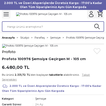
2.000 TL ve Üzeri Alışverişlerde Ücretsiz Kargo - 17:00’a Kadar
Geri Dön
Geri Dön
Geri Dön
Geri Dön
Geri Dön
Geri Dön
Geri Dön
Geri Dön
Geri Dön
Geri Dön
Geri Dön
Geri Dön
Olan Tüm Siparişleriniz Aynı Gün Kargoda
akinesi
ı
Filtre
Aksiyon Kamera
Fotoğraf Kağıdı
Instax Film
f Makinesi
Gimbal
büm
UV Filtre
Aksiyon Kamera Aksesuarları
Inkjet Kağıt
Instax mini Film
Anasayfa
Stüdyo
Paraflaş
Şemsiye
Profoto 100976 Şemsiye Geçirge
af Makinesi
a
ları
ı
uarları
Polarize Filtre
Minilab Kağıt
Instax Square Film
Profoto
 Makinesi
manları
rları
arı
Filtre Kitleri
Termal Kağıt
Instax Wide Film
Profoto 100976 Şemsiye Geçirgen M - 105 cm
Makinesi
 Aksesuarları
ND Filtre
6.480,00 TL
Taksit
Bu ürünü
2.331,72 TL
’den başlayan
taksitlerle
alabilirsiniz.
si Aksesuarları
Seçenekleri
2.000 TL ve Üzeri Alışverişlerde Ücretsiz Kargo - 17:00’a Kadar
 Makinesi
Olan Tüm Siparişleriniz Aynı Gün Kargoda
Şemsiye
Kategori
Yazıcısı
24 Ay
Garanti Süresi