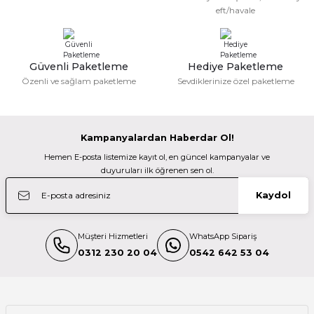
10.799,96 TL
eft/havale
Güzel bir site
TÜKENDİ
Profoto
M... N... | 02/01/2026
Profoto 100982 Şemsiye Geçirgen XL - 165cm
Güvenli Paketleme
Hediye Paketleme
Gönder
Özenli ve sağlam paketleme
Sevdiklerinize özel paketleme
Deneyimini Paylaş
26.189,96 TL
TÜKENDİ
Kampanyalardan Haberdar Ol!
Profoto
Hemen E-posta listemize kayıt ol, en güncel kampanyalar ve
Profoto 100979 Şemsiye Geçirgen L - 130cm
duyuruları ilk öğrenen sen ol.
Kaydol
16.739,98 TL
Müşteri Hizmetleri
WhatsApp Sipariş
TÜKENDİ
Profoto
0312 230 20 04
0542 642 53 04
Profoto 100988 Parabolik Derin Şemsiye Geçirgen M - 105 cm