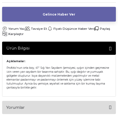
af Makinesi
Gelince Haber Ver
Yorum Yaz
Tavsiye Et
Fiyatı Düşünce Haber Ver
Paylaş
Karşılaştır
Ürün Bilgisi
Açıklamalar:
Profoto'nun orta boy, 41" Sığ Yarı Saydam Şemsiyesi, ışığın içinden geçmesine
izin veren yarı saydam bir tasarıma sahiptir. Bu, ışığı dağıtır ve yumuşak
gölgeler oluşturur. Isıya dayanıklı malzemelerden yapılmıştır ve metal
elemanlar paslanmayı ve paslanmayı önlemek için yüzey işlemine tabi
tutulmuştur. Ayrıca bu şemsiye, seyahat ve saklama için bir kumaş taşıma
çantasıyla birlikte gelir.
Yorumlar