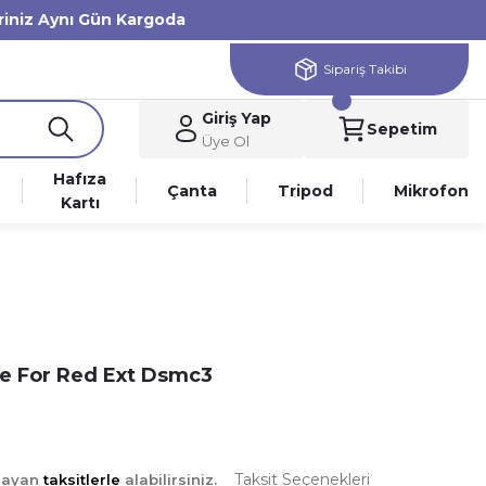
eriniz Aynı Gün Kargoda
Sipariş Takibi
Giriş Yap
Sepetim
Üye Ol
Hafıza
Çanta
Tripod
Mikrofon
Kartı
le For Red Ext Dsmc3
Taksit Seçenekleri
şlayan
taksitlerle
alabilirsiniz.