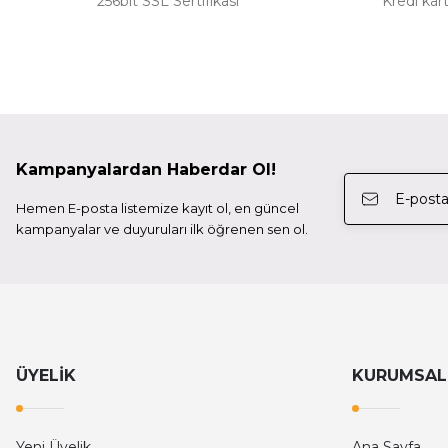
256bit SSL Sertifikası
Kredi kart
Tilta
Tilta Nucleus-Mhanlde Grip Mount To Arri Standard Ro
4.899,00 TL
Kampanyalardan Haberdar Ol!
Tilta
Hemen E-posta listemize kayıt ol, en güncel
Tilta 4*5.65 Carbon Fiber Matte Box (Clamp-On With 
kampanyalar ve duyuruları ilk öğrenen sen ol.
16.999,00 TL
Tilta
Tilta Tiltaing Advanced Right Sideo Handle Attachment
ÜYELİK
KURUMSAL
2.160,00 TL
Yeni Üyelik
Ana Sayfa