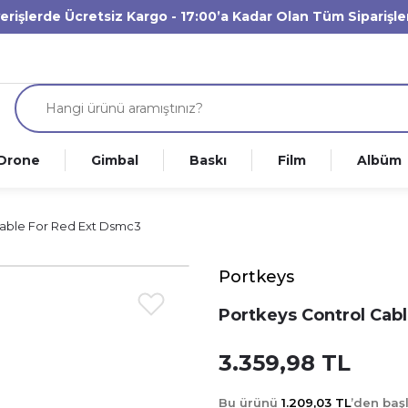
verişlerde Ücretsiz Kargo - 17:00’a Kadar Olan Tüm Siparişl
Drone
Gimbal
Baskı
Film
Albüm
Cable For Red Ext Dsmc3
Portkeys
Portkeys Control Cab
3.359,98 TL
Bu ürünü
1.209,03 TL
’den ba