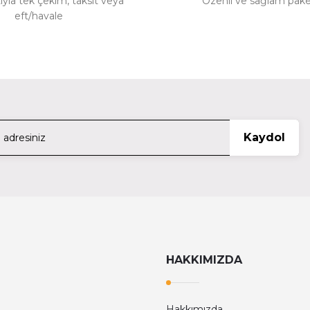
ıyla tek çekim, taksit veya
Özenli ve sağlam pak
T
eft/havale
Gönder
sette Adapter Wlc-T03-Rs
Tilta Nucleus M Sony F5/
2.99
Kaydol
95Mm Back Mb-T12-M95
Tilta Tiltaing Advanced Rig
 Type V - Black Ta-Aha5-R-B
Tilta Tilta 15Mm Carbo
HAKKIMIZDA
1.
Hakkımızda