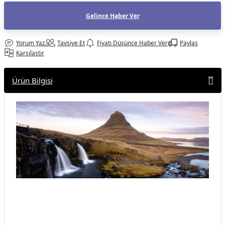
af Makinesi
Gelince Haber Ver
Yorum Yaz
Tavsiye Et
Fiyatı Düşünce Haber Ver
Paylaş
Karşılaştır
Ürün Bilgisi