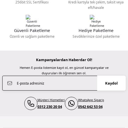
256bit SSL Sertifikası
Kredi kartıyla tek çekim, taksit veya
799,00 TL
3.999,00 TL
eft/havale
Güzel bir site
TÜKENDİ
TÜKENDİ
Zhiyun
Zhiyun
M... N... | 02/01/2026
Zhiyun Tripod Trm02
Zhiyun Smallrig Dual Handgrip For Crane 3S
Güvenli Paketleme
Hediye Paketleme
Gönder
Deneyimini Paylaş
Özenli ve sağlam paketleme
Sevdiklerinize özel paketleme
750,00 TL
1.000,00 TL
TÜKENDİ
Kampanyalardan Haberdar Ol!
Zhiyun
Hemen E-posta listemize kayıt ol, en güncel kampanyalar ve
Zhiyun Transmount Camera Belt (L)
duyuruları ilk öğrenen sen ol.
Kaydol
550,00 TL
Müşteri Hizmetleri
WhatsApp Sipariş
TÜKENDİ
Zhiyun
0312 230 20 04
0542 642 53 04
Zhiyun Transmount Quick Release Base Plate