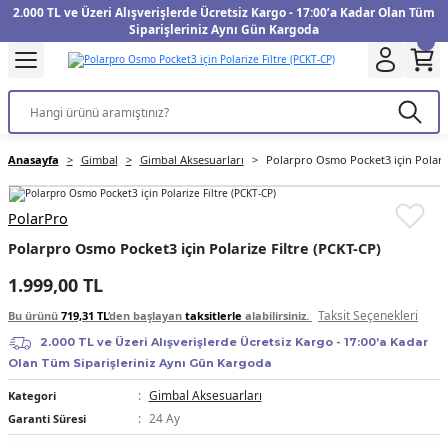
2.000 TL ve Üzeri Alışverişlerde Ücretsiz Kargo - 17:00’a Kadar Olan Tüm
Geri Dön
Geri Dön
Geri Dön
Geri Dön
Geri Dön
Geri Dön
Geri Dön
Geri Dön
Geri Dön
Geri Dön
Geri Dön
Geri Dön
Siparişleriniz Aynı Gün Kargoda
kinesi
Filtre
Aksiyon Kamera
Fotoğraf Kağıdı
Instax Film
f Makinesi
Gimbal
üm
UV Filtre
Aksiyon Kamera Aksesuarları
Inkjet Kağıt
Instax mini Film
Anasayfa
Gimbal
Gimbal Aksesuarları
Polarpro Osmo Pocket3 için Polariz
f Makinesi
arı
arları
Polarize Filtre
Minilab Kağıt
Instax Square Film
PolarPro
 Makinesi
anları
ları
arı
Filtre Kitleri
Termal Kağıt
Instax Wide Film
Polarpro Osmo Pocket3 için Polarize Filtre (PCKT-CP)
Makinesi
 Aksesuarları
ND Filtre
1.999,00 TL
Taksit Seçenekleri
Bu ürünü
719,31 TL
’den başlayan
taksitlerle
alabilirsiniz.
si Aksesuarları
2.000 TL ve Üzeri Alışverişlerde Ücretsiz Kargo - 17:00’a Kadar
Olan Tüm Siparişleriniz Aynı Gün Kargoda
 Makinesi
Gimbal Aksesuarları
Kategori
24 Ay
Garanti Süresi
Yazıcısı