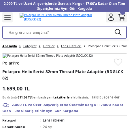
2.000 TL ve Üzeri Alışverişlerde Ücretsiz Kargo - 17:00’a Kadar Olan Tüm
Geri Dön
Geri Dön
Geri Dön
Geri Dön
Geri Dön
Geri Dön
Geri Dön
Geri Dön
Geri Dön
Geri Dön
Geri Dön
Geri Dön
Siparişleriniz Aynı Gün Kargoda
kinesi
Filtre
Aksiyon Kamera
Fotoğraf Kağıdı
Instax Film
f Makinesi
Gimbal
üm
UV Filtre
Aksiyon Kamera Aksesuarları
Inkjet Kağıt
Instax mini Film
Anasayfa
Fotoğraf
Filtreler
Lens Filtreleri
Polarpro Helix Serisi 82mm
f Makinesi
arı
arları
Polarize Filtre
Minilab Kağıt
Instax Square Film
PolarPro
 Makinesi
anları
ları
arı
Filtre Kitleri
Termal Kağıt
Instax Wide Film
Polarpro Helix Serisi 82mm Thread Plate Adaptör (RDGLCK-
82)
Makinesi
 Aksesuarları
ND Filtre
1.699,00 TL
si Aksesuarları
Taksit Seçenekleri
Bu ürünü
611,36 TL
’den başlayan
taksitlerle
alabilirsiniz.
2.000 TL ve Üzeri Alışverişlerde Ücretsiz Kargo - 17:00’a Kadar
 Makinesi
Olan Tüm Siparişleriniz Aynı Gün Kargoda
Lens Filtreleri
Kategori
Yazıcısı
24 Ay
Garanti Süresi