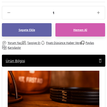
af Makinesi
Sepete Ekle
Hemen Al
Yorum Yaz
Tavsiye Et
Fiyatı Düşünce Haber Ver
Paylaş
Karşılaştır
Ürün Bilgisi