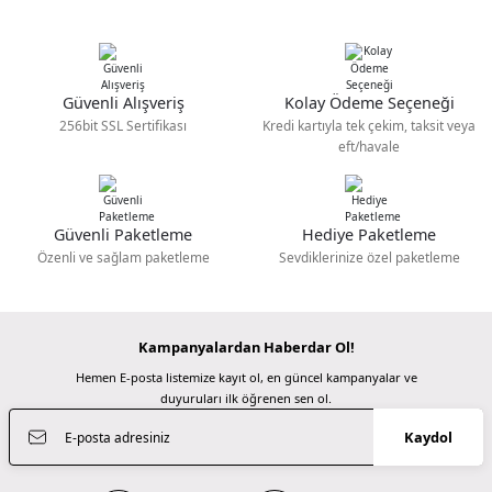
Ürün açıklamasında eksik bilgiler bulunuyor.
PolarPro
Teşekkür etmek için yazıyorum, dün
verdiğim sipariş bugün elime ulaştı
Ürün bilgilerinde hatalar bulunuyor.
Polarpro Goldstache Filtre - 82mm Threaded (GLDPL-82MM)
Ramazanda hızlı ve sapasağlam . Kolay
gelsin hayırlı ramazanlar.
Ürün fiyatı diğer sitelerden daha pahalı.
Güvenli Alışveriş
Kolay Ödeme Seçeneği
Bu ürüne benzer farklı alternatifler olmalı.
Fatma KILIÇ | 28/02/2026
256bit SSL Sertifikası
Kredi kartıyla tek çekim, taksit veya
6.699,00 TL
eft/havale
Güzel bir site
PolarPro
M... N... | 02/01/2026
Polarpro Goldstache Filtre - 67mm Threaded ( GLDPL-67MM)
Güvenli Paketleme
Hediye Paketleme
Gönder
Deneyimini Paylaş
Özenli ve sağlam paketleme
Sevdiklerinize özel paketleme
4.999,00 TL
Kampanyalardan Haberdar Ol!
PolarPro
Hemen E-posta listemize kayıt ol, en güncel kampanyalar ve
Polarpro 77mm Armor UV Filtre (77-ARMR-UV)
duyuruları ilk öğrenen sen ol.
Kaydol
5.999,00 TL