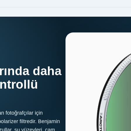
arında daha
ntrollü
n fotoğrafçılar için
polarizer filtredir. Benjamin
zullar, su yüzeyleri, cam,