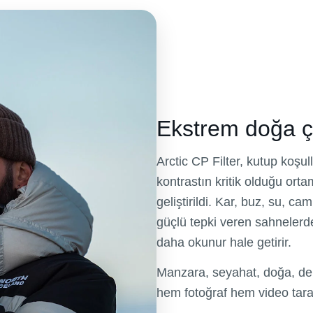
Ekstrem doğa çe
Arctic CP Filter, kutup koşull
kontrastın kritik olduğu ort
geliştirildi. Kar, buz, su, ca
güçlü tepki veren sahnelerd
daha okunur hale getirir.
Manzara, seyahat, doğa, den
hem fotoğraf hem video taraf