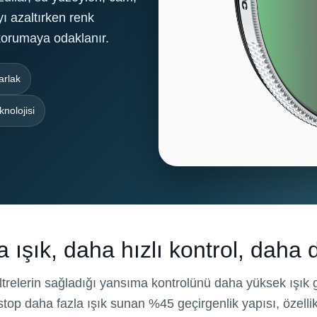
ı azaltırken renk
 korumaya odaklanır.
arlak
nolojisi
 ışık, daha hızlı kontrol, daha
filtrelerin sağladığı yansıma kontrolünü daha yüksek ışık ge
stop daha fazla ışık sunan %45 geçirgenlik yapısı, özelli