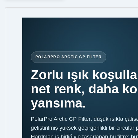
POLARPRO ARCTIC CP FILTER
Zorlu ışık koşull
net renk, daha ko
yansıma.
PolarPro Arctic CP Filter; düşük ışıkta çalışa
geliştirilmiş yüksek geçirgenlikli bir circular 
Hardman iş birliğiyle tasarlanan bu filtre; bu