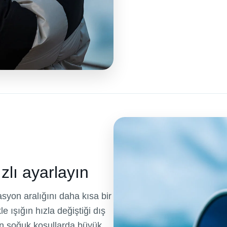
ızlı ayarlayın
asyon aralığını daha kısa bir
le ışığın hızla değiştiği dış
an soğuk koşullarda büyük