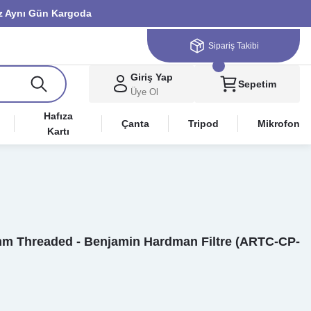
niz Aynı Gün Kargoda
Sipariş Takibi
Giriş Yap
Sepetim
Üye Ol
Hafıza
Çanta
Tripod
Mikrofon
Kartı
2mm Threaded - Benjamin Hardman Filtre (ARTC-CP-