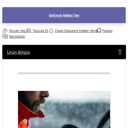
af Makinesi
Gelince Haber Ver
Yorum Yaz
Tavsiye Et
Fiyatı Düşünce Haber Ver
Paylaş
Karşılaştır
Ürün Bilgisi
Polar Pro ND
Filtre