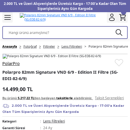
2.000 TL ve Üzeri Alışverişlerde Ücretsiz Kargo - 17:00’a Kadar Olan Tüm
Geri Dön
Geri Dön
Geri Dön
Geri Dön
Geri Dön
Geri Dön
Geri Dön
Geri Dön
Geri Dön
Geri Dön
Geri Dön
Geri Dön
Siparişleriniz Aynı Gün Kargoda
kinesi
Filtre
Aksiyon Kamera
Fotoğraf Kağıdı
Instax Film
f Makinesi
Gimbal
üm
UV Filtre
Aksiyon Kamera Aksesuarları
Inkjet Kağıt
Instax mini Film
Anasayfa
Fotoğraf
Filtreler
Lens Filtreleri
Polarpro 82mm Signature VND
f Makinesi
arı
arları
Polarize Filtre
Minilab Kağıt
Instax Square Film
PolarPro
 Makinesi
anları
ları
arı
Filtre Kitleri
Termal Kağıt
Instax Wide Film
Polarpro 82mm Signature VND 6/9 - Edition II Filtre (SG-
EDII-82-6/9)
Makinesi
 Aksesuarları
ND Filtre
14.499,00 TL
si Aksesuarları
Taksit Seçenekleri
Bu ürünü
5.217,22 TL
’den başlayan
taksitlerle
alabilirsiniz.
2.000 TL ve Üzeri Alışverişlerde Ücretsiz Kargo - 17:00’a Kadar
 Makinesi
Olan Tüm Siparişleriniz Aynı Gün Kargoda
Lens Filtreleri
Kategori
Yazıcısı
24 Ay
Garanti Süresi