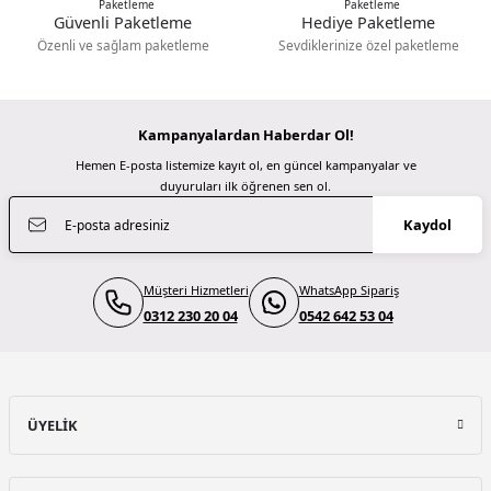
Polarpro Goldstache Filtre - 67mm Threaded ( GLDPL-67MM)
Güvenli Paketleme
Hediye Paketleme
Gönder
Deneyimini Paylaş
Özenli ve sağlam paketleme
Sevdiklerinize özel paketleme
4.999,00 TL
Kampanyalardan Haberdar Ol!
PolarPro
Hemen E-posta listemize kayıt ol, en güncel kampanyalar ve
Polarpro 77mm Armor UV Filtre (77-ARMR-UV)
duyuruları ilk öğrenen sen ol.
Kaydol
5.999,00 TL
Müşteri Hizmetleri
WhatsApp Sipariş
PolarPro
0312 230 20 04
0542 642 53 04
Polarpro 67mm Armor UV Filtre (67-ARMR-UV)
5.999,00 TL
ÜYELİK
PolarPro