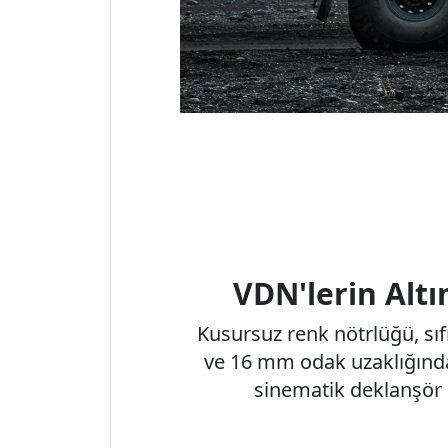
VDN'lerin Altı
Kusursuz renk nötrlüğü, sıf
ve 16 mm odak uzaklığında
sinematik deklanşör h