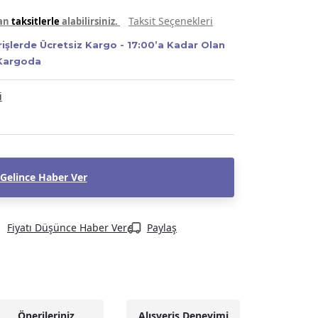
Taksit Seçenekleri
yan
taksitlerle
alabilirsiniz.
rişlerde Ücretsiz Kargo - 17:00’a Kadar Olan
 Kargoda
i
Gelince Haber Ver
Fiyatı Düşünce Haber Ver
Paylaş
Önerileriniz
Alışveriş Deneyimi