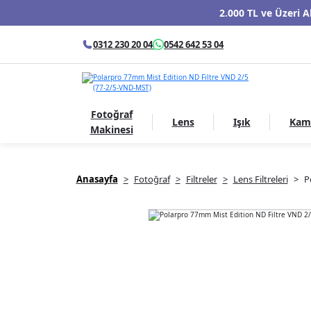
2.000 TL ve Üzeri A
0312 230 20 04
0542 642 53 04
Fotoğraf
Lens
Işık
Kam
Makinesi
Anasayfa
Fotoğraf
Filtreler
Lens Filtreleri
P