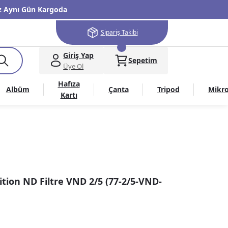
niz Aynı Gün Kargoda
Sipariş Takibi
Giriş Yap
Sepetim
Üye Ol
Hafıza
Albüm
Çanta
Tripod
Mikr
Kartı
tion ND Filtre VND 2/5 (77-2/5-VND-