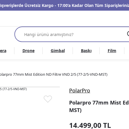
lışverişlerde Ücretsiz Kargo - 17:00’a Kadar Olan Tüm Siparişleri
era
Drone
Gimbal
Baskı
Film
olarpro 77mm Mist Edition ND Filtre VND 2/5 (77-2/5-VND-MST)
PolarPro
Polarpro 77mm Mist Edi
MST)
14.499,00 TL