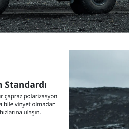
n Standardı
ır çapraz polarizasyon
 bile vinyet olmadan
ızlarına ulaşın.