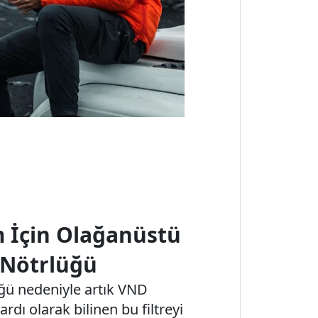
 İçin Olağanüstü
 Nötrlüğü
üğü nedeniyle artık VND
dardı olarak bilinen bu filtreyi