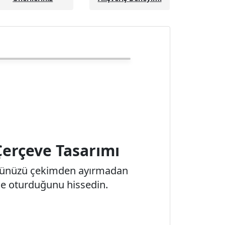
Çerçeve Tasarımı
özünüzü çekimden ayırmadan
ne oturduğunu hissedin.