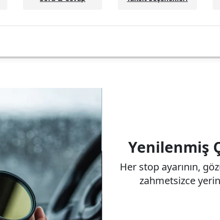
Polar Pro ND Filtre
Yenilenmiş 
Her stop ayarının, g
zahmetsizce yeri