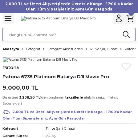
2.000 TL ve Üzeri Alışverişlerde Ücretsiz Kargo - 17:00’a Kadar
Geri Dön
Geri Dön
Geri Dön
Geri Dön
Geri Dön
Geri Dön
Geri Dön
Geri Dön
Geri Dön
Geri Dön
Geri Dön
Geri Dön
Olan Tüm Siparişleriniz Aynı Gün Kargoda
akinesi
ı
Filtre
Aksiyon Kamera
Fotoğraf Kağıdı
Instax Film
f Makinesi
Gimbal
büm
UV Filtre
Aksiyon Kamera Aksesuarları
Inkjet Kağıt
Instax mini Film
Anasayfa
Fotoğraf
Fotoğraf Aksesuarları
Pil ve Şarj Cihazi
Patona 
af Makinesi
a
ları
ı
uarları
Polarize Filtre
Minilab Kağıt
Instax Square Film
Patona
 Makinesi
manları
rları
arı
Filtre Kitleri
Termal Kağıt
Instax Wide Film
Patona 6735 Platinum Batarya DJI Mavic Pro
Makinesi
 Aksesuarları
ND Filtre
9.000,00 TL
Taksit
Bu ürünü
3.238,50 TL
’den başlayan
taksitlerle
alabilirsiniz.
si Aksesuarları
Seçenekleri
2.000 TL ve Üzeri Alışverişlerde Ücretsiz Kargo - 17:00’a Kadar
 Makinesi
Olan Tüm Siparişleriniz Aynı Gün Kargoda
Pil ve Şarj Cihazi
Kategori
Yazıcısı
24 Ay
Garanti Süresi