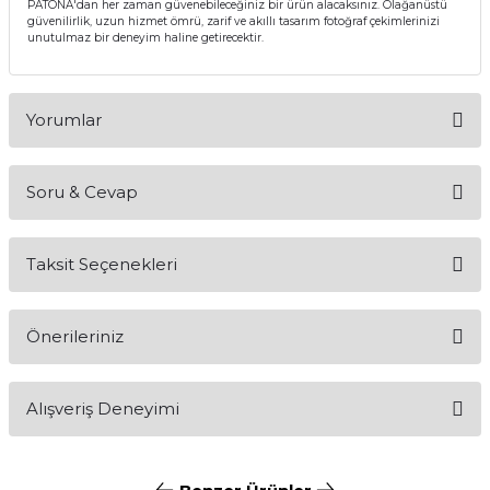
PATONA'dan her zaman güvenebileceğiniz bir ürün alacaksınız. Olağanüstü
güvenilirlik, uzun hizmet ömrü, zarif ve akıllı tasarım fotoğraf çekimlerinizi
unutulmaz bir deneyim haline getirecektir.
Yorumlar
Soru & Cevap
Bu ürüne ilk yorumu siz yapın!
Taksit Seçenekleri
Yorum Yaz
Ürün hakkında henüz soru sorulmamış.
Önerileriniz
Soru Sor
Bu ürünün fiyat bilgisi, resim, ürün açıklamalarında ve diğer
Alışveriş Deneyimi
konularda yetersiz gördüğünüz noktaları öneri formunu
kullanarak tarafımıza iletebilirsiniz.
Görüş ve önerileriniz için teşekkür ederiz.
Bu ürün içerinde şarj cihazı varmı